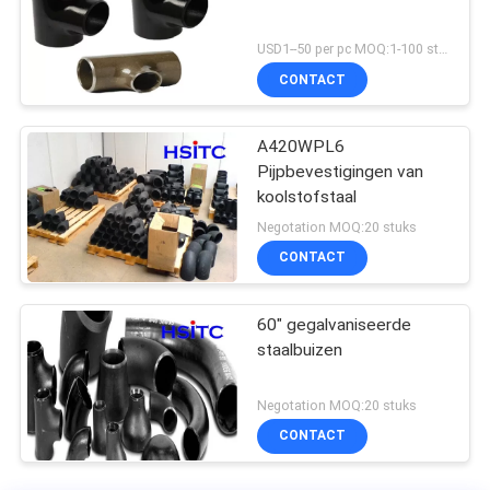
USD1--50 per pc MOQ:1-100 stuks
CONTACT
A420WPL6
Pijpbevestigingen van
koolstofstaal
Negotation MOQ:20 stuks
CONTACT
60" gegalvaniseerde
staalbuizen
Negotation MOQ:20 stuks
CONTACT