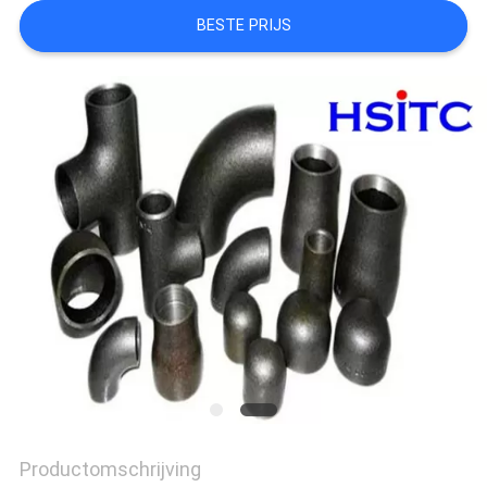
EEN
BESTE PRIJS
OFFERTE
SITEMAP
PRIVACYBELEID
Productomschrijving