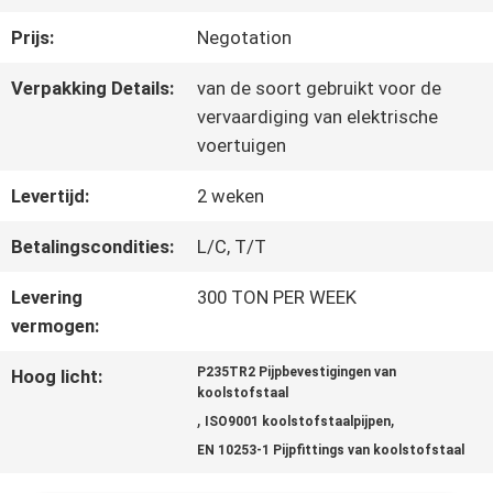
KWALITEITSCONTROLE
Prijs:
Negotation
NEEM
Verpakking Details:
van de soort gebruikt voor de
vervaardiging van elektrische
CONTACT
voertuigen
MET
Levertijd:
2 weken
ONS
Betalingscondities:
L/C, T/T
OP
Levering
300 TON PER WEEK
vermogen:
NIEUWS
P235TR2 Pijpbevestigingen van
Hoog licht:
koolstofstaal
,
,
ISO9001 koolstofstaalpijpen
VRAAG
EN 10253-1 Pijpfittings van koolstofstaal