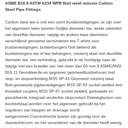
ASME B16.9 ASTM A234 WPB Butt weld reducer Carbon
Steel Pipe Fittings
Carbon steel tee is ook een soort buisbevestigingen, er zijn over
het algemeen twee soorten.Gelijke diameter tee, beide uiteinden
van dezelfde diameter, takpijp en andere twee diameters
verschillend genoemd verminderen tee.T-shirts voor
buisbevestigingen, buisbehangers.Ook bekend als
buisbehangers tee of tee-behangers, roestvrij staal met dezelfde
diameter tee, tee-verbinding, gebruikt in de hoofdpijp naar de
takpijp.met een breedte van niet meer dan 50 mm.9 ASME/ANSI
B16.11 Gesoldeerde en gegraven gesmeedbuisbehoren met
stop- en stopverbinding.MSS SP-43 Gesmeed roestvrij staal
Butt-gesweisde pijpbevestigingen MSS SP-83 socket welded and
threaded couplers MSS SP-97 socket welded, gedraaide en
gesoldeerde integraal versterkte stopcontact Driewegbuizen van
koolstofstaal worden over het algemeen gebruikt bij het
reguleren van kleppen en drainage wordt
aangenomen.Concentrische buizen zijn gunstig voor de
vloeistofstroom, en het veranderen van de diameter heeft weinig