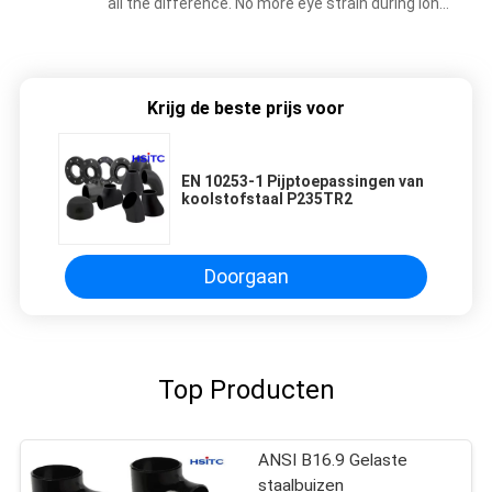
all the difference. No more eye strain during long
sessions. Highly recommend taking the time to
set it up properly!""The Pico 4's visual clarity is
fantastic once you dial in the IPD correctly. The
Krijg de beste prijs voor
manual adjustment is smooth, and finding that
sweet spot makes all the difference. No more
eye strain during long sessions. Highly
EN 10253-1 Pijptoepassingen van
recommend taking the time to set it up
koolstofstaal P235TR2
properly!""The Pico 4's visual clarity is fantastic
once you dial in the IPD correctly. The manual
adjustment is smooth, and finding that sweet
Doorgaan
spot makes all the difference. No more eye
strain during long sessions. Highly recommend
taking the time to set it up properly!""The Pico
4's visual clarity is fantastic once you dial in the
Top Producten
IPD correctly. The manual adjustment is
smooth, and finding that sweet spot makes all
the difference. No more eye strain during long
ANSI B16.9 Gelaste
sessions. Highly r
staalbuizen