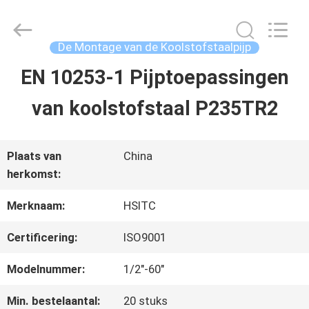
Hebei
Synda
International
Trade
De Montage van de Koolstofstaalpijp
Co.,Ltd.
All
EN 10253-1 Pijptoepassingen
HUIS
Rights
Reserved.
Developed
van koolstofstaal P235TR2
by
ECER
PRODUCTEN
Plaats van
China
herkomst:
OVER
Merknaam:
HSITC
ONS
Certificering:
ISO9001
FABRIEKSTOCHT
Modelnummer:
1/2"-60"
Min. bestelaantal:
20 stuks