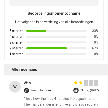
Beoordelingsmomentopname
Het volgende is de verdeling van alle beoordelingen
5 sterren
33%
4 sterren
0%
3 sterren
0%
2 sterren
67%
1 sterren
0%
Alle recensies
W*s
W
trustpilot.com
Nuttig (8987)
"I love how the Pico 4 handles IPD adjustment.
The manual slider is intuitive and stays securely