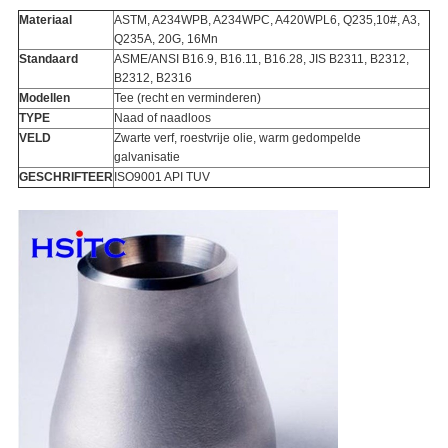
Materiaal
ASTM, A234WPB, A234WPC, A420WPL6, Q235,10#, A3,
Q235A, 20G, 16Mn
Standaard
ASME/ANSI B16.9, B16.11, B16.28, JIS B2311, B2312,
B2312, B2316
Modellen
Tee (recht en verminderen)
TYPE
Naad of naadloos
VELD
Zwarte verf, roestvrije olie, warm gedompelde
galvanisatie
GESCHRIFTEER
ISO9001 API TUV