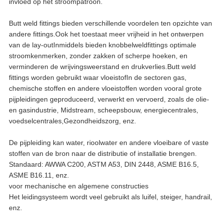
invloed op het stroompatroon.
Butt weld fittings bieden verschillende voordelen ten opzichte van
andere fittings.Ook het toestaat meer vrijheid in het ontwerpen
van de lay-outInmiddels bieden knobbelweldfittings optimale
stroomkenmerken, zonder zakken of scherpe hoeken, en
verminderen de wrijvingsweerstand en drukverlies.Butt weld
fittings worden gebruikt waar vloeistofIn de sectoren gas,
chemische stoffen en andere vloeistoffen worden vooral grote
pijpleidingen geproduceerd, verwerkt en vervoerd, zoals de olie-
en gasindustrie, Midstream, scheepsbouw, energiecentrales,
voedselcentrales,Gezondheidszorg, enz.
De pijpleiding kan water, rioolwater en andere vloeibare of vaste
stoffen van de bron naar de distributie of installatie brengen.
Standaard: AWWA C200, ASTM A53, DIN 2448, ASME B16.5,
ASME B16.11, enz.
voor mechanische en algemene constructies
Het leidingsysteem wordt veel gebruikt als luifel, steiger, handrail,
enz.