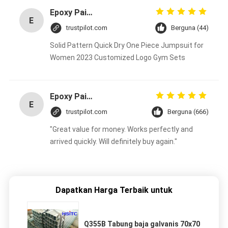
Epoxy Paint Coating SSAW Steel Tube For Project Astm A252
E
trustpilot.com
Berguna (44)
Solid Pattern Quick Dry One Piece Jumpsuit for
Women 2023 Customized Logo Gym Sets
Epoxy Paint Coating SSAW Steel Tube For Project Astm A252
E
trustpilot.com
Berguna (666)
"Great value for money. Works perfectly and
arrived quickly. Will definitely buy again."
Dapatkan Harga Terbaik untuk
Q355B Tabung baja galvanis 70x70