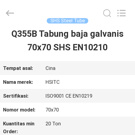
Hebei
Synda
International
Trade
SHS Steel Tube
Co.,Ltd.
All
Q355B Tabung baja galvanis
RUMAH
Rights
Reserved.
Developed
70x70 SHS EN10210
by
ECER
PRODUK
Tempat asal:
Cina
TENTANG
Nama merek:
HSITC
KAMI
Sertifikasi:
ISO9001 CE EN10219
Nomor model:
70x70
TUR
Kuantitas min
20 Ton
PABRIK
Order: