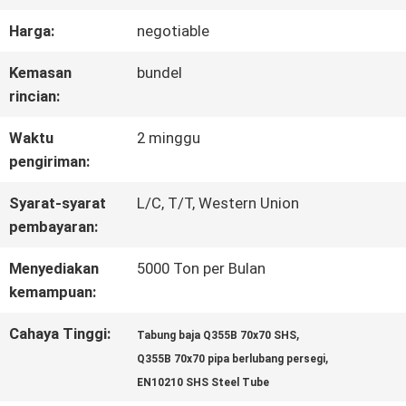
Harga:
negotiable
KONTROL
Kemasan
bundel
KUALITAS
rincian:
Waktu
2 minggu
HUBUNGI
pengiriman:
KAMI
Syarat-syarat
L/C, T/T, Western Union
pembayaran:
BERITA
Menyediakan
5000 Ton per Bulan
kemampuan:
MINTA
Cahaya Tinggi:
,
Tabung baja Q355B 70x70 SHS
,
Q355B 70x70 pipa berlubang persegi
KUTIPAN
EN10210 SHS Steel Tube