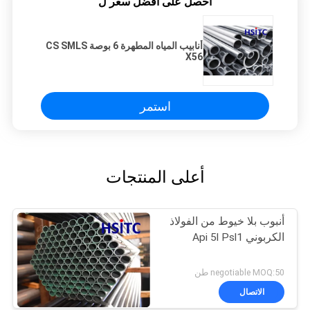
احصل على افضل سعر ل
أنابيب المياه المطهرة 6 بوصة CS SMLS
X56
استمر
أعلى المنتجات
أنبوب بلا خيوط من الفولاذ
الكربوني Api 5l Psl1
negotiable MOQ:50 طن
الاتصال