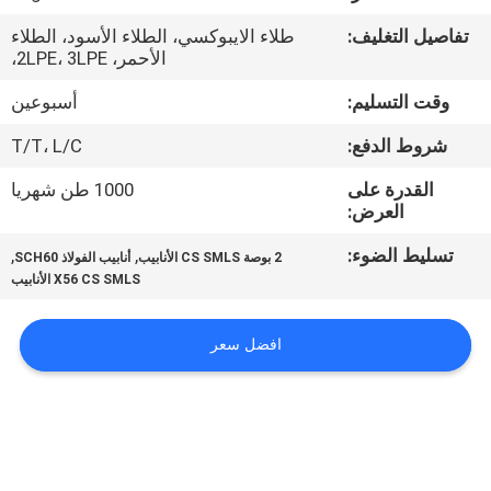
الجودة
تفاصيل التغليف:
طلاء الايبوكسي، الطلاء الأسود، الطلاء
الأحمر، 2LPE، 3LPE،
اتصل
وقت التسليم:
أسبوعين
بنا
شروط الدفع:
T/T، L/C
أخبار
القدرة على
1000 طن شهريا
العرض:
تسليط الضوء:
,
,
اطلب
2 بوصة CS SMLS الأنابيب
أنابيب الفولاذ SCH60
X56 CS SMLS الأنابيب
اقتباس
افضل سعر
خريطة
الموقع
سياسة