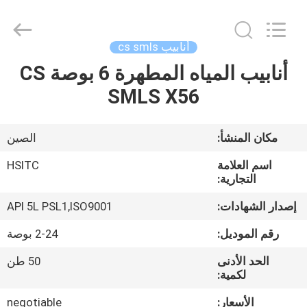
Synda
International
Trade
Co.,Ltd.
All
أنابيب cs smls
Rights
Reserved.
Developed
أنابيب المياه المطهرة 6 بوصة CS
المنزل
by
ECER
SMLS X56
المنتجات
مكان المنشأ:
الصين
حولنا
اسم العلامة
HSITC
التجارية:
جولة
إصدار الشهادات:
API 5L PSL1,ISO9001
في
رقم الموديل:
2-24 بوصة
المصنع
الحد الأدنى
50 طن
لكمية:
مراقبة
الأسعار:
negotiable