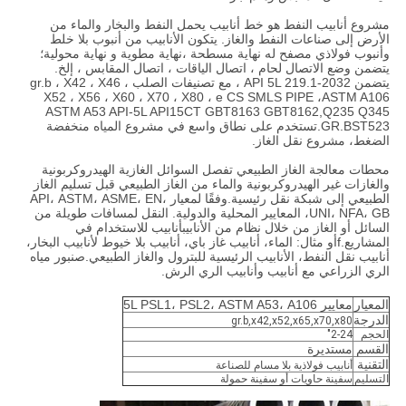
مشروع أنابيب النفط هو خط أنابيب يحمل النفط والبخار والماء من
الأرض إلى صناعات النفط والغاز. يتكون الأنابيب من أنبوب بلا خلط
وأنبوب فولاذي مصفح له نهاية مسطحة ،نهاية مطوية و نهاية محولية؛
يتضمن وضع الاتصال لحام ، اتصال الياقات ، اتصال المقابس ، إلخ.
يتضمن API 5L 219.1-2032 ، مع تصنيفات الصلب gr.b ، X42 ، X46 ،
X52 ، X56 ، X60 ، X70 ، X80 ، e CS SMLS PIPE ،
ASTM A106
ASTM A53 API-5L API15CT GBT8163 GBT8162
,
Q235 Q345
GR.BST523.
تستخدم على نطاق واسع في مشروع المياه منخفضة
الضغط، مشروع نقل الغاز.
محطات معالجة الغاز الطبيعي تفصل السوائل الغازية الهيدروكربونية
والغازات غير الهيدروكربونية والماء من الغاز الطبيعي قبل تسليم الغاز
الطبيعي إلى شبكة نقل رئيسية.وفقًا لمعيار API، ASTM، ASME، EN،
UNI، NFA، GB، المعايير المحلية والدولية. النقل لمسافات طويلة من
السائل أو الغاز من خلال نظام من الأنابيبأنابيب للاستخدام في
المشاريع.f
أو مثال: الماء، أنابيب غاز باي، أنابيب بلا خيوط لأنابيب البخار،
أنابيب نقل النفط، الأنابيب الرئيسية للبترول والغاز الطبيعي.
صنبور مياه
الري الزراعي مع أنابيب وأنابيب الري الرش.
المعيار
معايير 5L PSL1، PSL2، ASTM A53، A106
الدرجة
gr.b,x42,x52,x65,x70,x80
الحجم
2-24"
القسم
مستديرة
التقنية
أنابيب فولاذية بلا مسام للصناعة
التسليم
سفينة حاويات أو سفينة حمولة