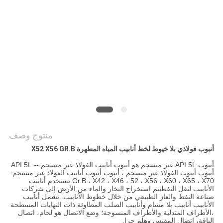
الخصوصية
منتوج وصف
أنبوب فولاذي بلا خيوط لخط أنابيب المياه المطهرة X52 X56 GR.B
أنبوب API 5L غير منسجم هو أنبوب أنابيب الفولاذ غير منسجم -- API 5L
أنبوب أنبوب الفولاذ غير منسجم ، أنبوب أنبوب أنابيب الفولاذ غير منسجم:
Gr.B ، X42 ، X46 ، 52 ، X56 ، X60 ، X65 ، X70.تستخدم أنابيب
الأنابيب لنقل النفطيتم استخراج البخار والماء من الأرض إلى شركات
صناعة النفط والغاز الطبيعي من خلال خطوط الأنابيب. تشمل أنابيب
الأنابيب أنابيب بلا مسام وأنابيب الصلب المطاوئة ذات النهايات المسطحة
،الأطراف المتدلية والأطراف المنسوجة؛ وضع الاتصال هو لحام، اتصال
الياقة، اتصال المقبس وهلم جرا.