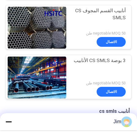
أنابيب القسم المجوف CS
SMLS
negotiable MOQ:50 طن
الاتصال
3 بوصة CS SMLS الأنابيب
negotiable MOQ:50 طن
الاتصال
أنابيب cs smls
Jim
محطات الطاقة الكهرومائية SCH80 CS SMLS
ASTM A106 جدول 40 الأنبوب الخالي من اللحام API 5l Psl2