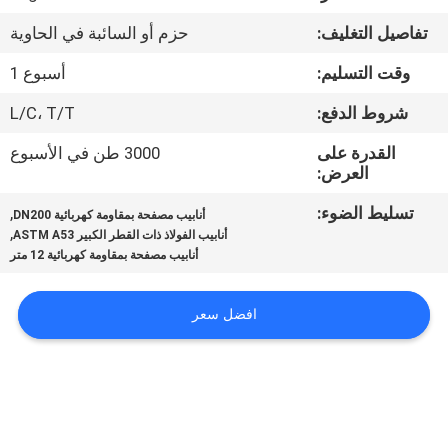
الجودة
تفاصيل التغليف:
حزم أو السائبة في الحاوية
اتصل
وقت التسليم:
أسبوع 1
بنا
شروط الدفع:
L/C، T/T
القدرة على
3000 طن في الأسبوع
أخبار
العرض:
تسليط الضوء:
,
أنابيب مصفحة بمقاومة كهربائية DN200
,
اطلب
أنابيب الفولاذ ذات القطر الكبير ASTM A53
أنابيب مصفحة بمقاومة كهربائية 12 متر
اقتباس
افضل سعر
خريطة
الموقع
سياسة