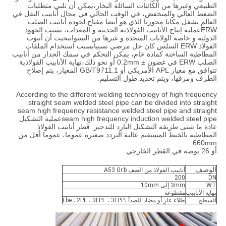
الطبيعي وغيرها من الكائنات السائلة البخار،يمكن أن تلبي متطلبات
الضغط العالي والمنخفض، في الوقت الحالي في مجال أنابيب النقل في
العالم يشغل مكانا محوريا.الذي هو أيضا مفتاح لجودة أنابيب الصلب
ERWعملية إنتاج الأنابيب الفولاذية الحديثة و المعدات، بسبب الجهود
الدولية و خاصة الولايات المتحدة و غيرها من السنواتبحيث أن أنبوب
الفولاذ ERW السلس كان حل مرضي نسبيابسبب استخدام الملفات
المطاطية الساخنة كمادة خام، يمكن التحكم في سمك الجدار من أنابيب
الصلب ERW في غضون ± 0.2mm أو نحو ذلك،نهاية الأنابيب الفولاذية
تتوافق مع معيار APL الأمريكي أو GB/T9711.1 المعيار، يتم إصلاح
الطرف ومزقها، ويتم تحديد طول التسليم.
According to the different welding technology of high frequency
straight seam welded steel pipe can be divided into straight
seam high frequency resistance welded steel pipe and straight
seam high frequency induction welded steel pipeعملية التشكيل
عادة ما تتبنى طريقة التشكيل البارد للتدحير. قطر أنابيب الفولاذ
المطاطية بالخيط المستقيم عالية التردد صغيرة عموما، عموما أقل من
660mm
أو 26 بوصة في القطر الخارجي.
الوصف
أنابيب الفولاذ من الصف A53 Gr.b
200
DN
WT
3mm إلى 10mm
نهاية الأنابيب
مقطوعة
السطح
طلاء عارٍ أو مضاد للصدأ ،Fbe ، 2PE ، 3LPE ، 3LPP