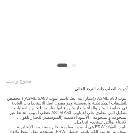
الخصوصية
منتوج وصف
أدوات الصلب ذات التردد العالي
أنبوب ASME a53 ((يشار إليه أيضًا باسم أنبوب ASME SA53)) مخصص
للتطبيقات الميكانيكية والضغطية وهو مقبول أيضًا للاستخدامات العادية
في خطوط البخار والماء والغاز والهواء.انها مناسبة لللحام و لعمليات
تشكيل التي تنطوي على لفأنابيب ASTM A53 تغطي أنابيب الحائط غير
الملحومة والملحومة ، الأسود الاسمية (المتوسطة) للجدار للفول ،
الانحناء ،والتي تستخدم لتحاميل.
أنابيب الفولاذ ERW هي أنابيب المقاومة لحام مستقيمة، الإنجليزية
المقاومة الحامية الكهربائية، اختصارا ERW، تستخدم لنقل النفط والغاز