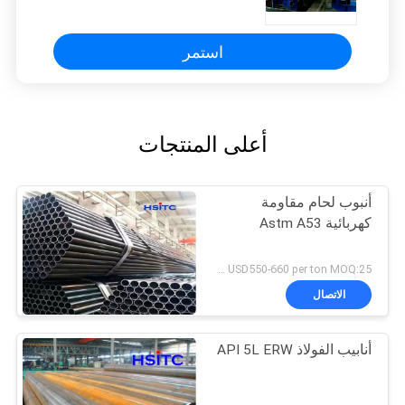
استمر
أعلى المنتجات
أنبوب لحام مقاومة
كهربائية Astm A53
USD550-660 per ton MOQ:25 طن
الاتصال
أنابيب الفولاذ API 5L ERW