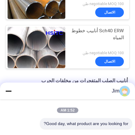
negotiable MOQ:100 طن
الاتصال
Sch40 ERW أنابيب خطوط
المياه
negotiable MOQ:100 طن
الاتصال
أنابيب الصلب المتفجرات من مخلفات الحرب
Jim
أسطم A53 Gr.B 4" Sch60 ERW أنابيب الفولاذ البخار الأسود
8 "المقاومة الكهربائية المطاطي أنبوب المطاطي نهاية محفوفة
1:52 AM
API 5L الحركه لحام 10 "ERW أنابيب الفولاذ الماء
Good day, what product are you looking for?
فئات شعبية
جميع