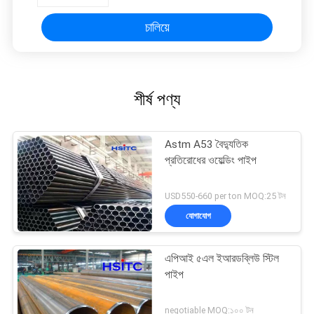
চালিয়ে
শীর্ষ পণ্য
Astm A53 বৈদ্যুতিক
প্রতিরোধের ওয়েল্ডিং পাইপ
USD550-660 per ton MOQ:25 টন
যোগাযোগ
এপিআই ৫এল ইআরডব্লিউ স্টিল
পাইপ
negotiable MOQ:১০০ টন