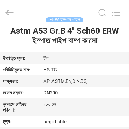
Hebei
Synda
International
Trade
Co.,Ltd.
ERW ইস্পাত পাইপ
All
Rights
Reserved.
Astm A53 Gr.B 4" Sch60 ERW
বাড়ি
Developed
by
ইস্পাত পাইপ বাষ্প কালো
ECER
পণ্য
উৎপত্তি স্থল:
চীন
আমাদের
পরিচিতিমুলক নাম:
HSITC
সম্বন্ধে
সাক্ষ্যদান:
API,ASTM,EN,DIN,BS,
মডেল নম্বার:
DN200
কারখানা
ন্যূনতম চাহিদার
১০০ টন
পরিদর্শন
পরিমাণ:
মূল্য:
negotiable
গুণমান