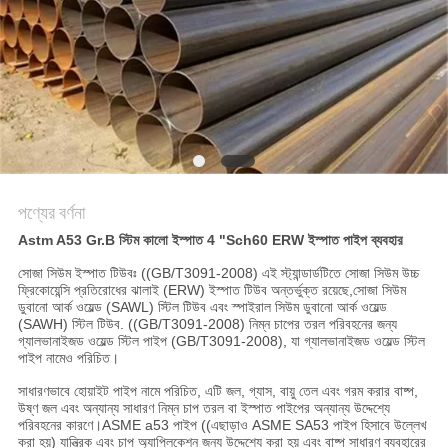
সাইট
ম্যাপ
গোপনীয়তা
নীতি
পণ্যের বর্ণনা
Astm A53 Gr.B স্টিম কালো ইস্পাত 4 "Sch60 ERW ইস্পাত পাইপ ব্যবহার
সোজা সিউম ইস্পাত টিউবঃ ((GB/T3091-2008) এই স্ট্যান্ডার্ডটিতে সোজা সিউম উচ্চ
ফ্রিকোয়েন্সি প্রতিরোধের ঝালাই (ERW) ইস্পাত টিউব অন্তর্ভুক্ত রয়েছে,সোজা সিউম
ডুবানো আর্ক ওয়েল্ড (SAWL) স্টিল টিউব এবং স্পাইরাল সিউম ডুবানো আর্ক ওয়েল্ড
(SAWH) স্টিল টিউব. ((GB/T3091-2008) নিম্ন চাপের তরল পরিবহনের জন্য
গ্যালভানাইজড ওয়েল্ড স্টিল পাইপ (GB/T3091-2008), যা গ্যালভানাইজড ওয়েল্ড স্টিল
পাইপ নামেও পরিচিত।
সাধারণভাবে হোয়াইট পাইপ নামে পরিচিত, এটি জল, গ্যাস, বায়ু তেল এবং গরম করার বাষ্প,
উষ্ণ জল এবং অন্যান্য সাধারণ নিম্ন চাপ তরল বা ইস্পাত পাইপের অন্যান্য উদ্দেশ্যে
পরিবহনের কারণে।ASME a53 পাইপ ((এছাড়াও ASME SA53 পাইপ হিসাবে উল্লেখ
করা হয়) যান্ত্রিক এবং চাপ অ্যাপ্লিকেশন জন্য উদ্দেশ্যে করা হয় এবং বাষ্প সাধারণ ব্যবহারের