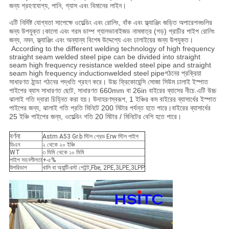
জন্য গ্রহণযোগ্য, পানি, গ্যাস এবং বিমানের লাইন।
এটি নির্দিষ্ট যোগ্যতা সাপেক্ষে ওয়েল্ডিং এবং রোলিং, বাঁক এবং ফ্ল্যাঞ্জিং জড়িত অপারেশনগুলির
জন্য উপযুক্ত।কালো এবং গরম ডাম্প গ্যালভানাইজড নামমাত্র (গড়) প্রাচীর পাইপ রোলিং
জন্য, নমন, ফ্ল্যাঞ্জিং এবং অন্যান্য বিশেষ উদ্দেশ্যে এবং ঢালাইয়ের জন্য উপযুক্ত।
According to the different welding technology of high frequency
straight seam welded steel pipe can be divided into straight
seam high frequency resistance welded steel pipe and straight
seam high frequency inductionwelded steel pipeগঠনের প্রক্রিয়া
সাধারণত ঠান্ডা গঠনের পদ্ধতি গ্রহণ করে। উচ্চ ফ্রিকোয়েন্সি সোজা সিউম ঢালাই ইস্পাত
পাইপের ব্যাস সাধারণত ছোট, সাধারণত 660mm বা 26in বাইরের ব্যাসের নীচে.এটি উচ্চ
ঝালাই গতি দ্বারা চিহ্নিত করা হয়। উদাহরণস্বরূপ, 1 ইঞ্চির কম বাইরের ব্যাসার্ধের ইস্পাত
পাইপের জন্য, ঝালাই গতি প্রতি মিনিটে 200 মিটার পর্যন্ত হতে পারে।বাইরের ব্যাসার্ধের
25 ইঞ্চি পাইপের জন্য, ওয়েল্ডিং গতি 20 মিটার / মিনিটের বেশি হতে পারে।
বর্ণনা
Astm A53 Gr.b স্টিল গ্রেড Erw স্টিল পাইপ
ডিএন
২ থেকে ২০ ইঞ্চি
WT
৩ মিমি থেকে ১০ মিমি
পাইপ সহনশীলতা
+-৫%
উপরিভাগ
খালি বা অ্যান্টি-রস্ট পেইন্ট,Fbe, 2PE,3LPE,3LPP