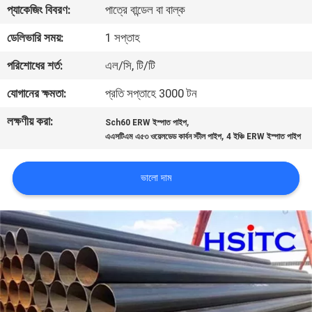
প্যাকেজিং বিবরণ:
পাত্রে বান্ডেল বা বাল্ক
নিয়ন্ত্রণ
ডেলিভারি সময়:
1 সপ্তাহ
আমাদের
পরিশোধের শর্ত:
এল/সি, টি/টি
সাথে
যোগানের ক্ষমতা:
প্রতি সপ্তাহে 3000 টন
যোগাযোগ
লক্ষণীয় করা:
,
Sch60 ERW ইস্পাত পাইপ
,
এএসটিএম এ৫৩ ওয়েলডেড কার্বন স্টীল পাইপ
4 ইঞ্চি ERW ইস্পাত পাইপ
খবর
ভালো দাম
একটি
উদ্ধৃতি
অনুরোধ
করুন