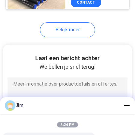
CONTACT
10
HR-plaat van
koolstofstaal
Bekijk meer
Laat een bericht achter
We bellen je snel terug!
16
Anti-corrosieve
stalen buizen
Jim
8:24 PM
2