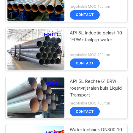
PRIVACYBELEID
negotiable MOQ:100 ton
CONTACT
20
de elleboog van de
API 5L Inductie gelast 10
"ERW staalpijp water
koolstofstaalpijp
negotiable MOQ:100 ton
CONTACT
API 5L Rechte 6" ERW
14
roestvrijstalen buis Liquid
De Montage van de
Transport
negotiable MOQ:100 ton
Koolstofstaalpijp
CONTACT
Watertechniek DN300 10