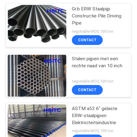
Gr.b ERW Staalpijp
9
Constructie Pile Driving
Pipe
SHS-staalbuis
negotiable MOQ:100 ton
CONTACT
Stalen pijpen met een
rechte naad van 10 inch
24
negotiable MOQ:100 ton
gegalvaniseerde
CONTACT
koolstofstaalpijpen
ASTM a53 6" gelaste
ERW-staalpijpen
Elektriciteitsindustrie
negotiable MOQ:100 ton