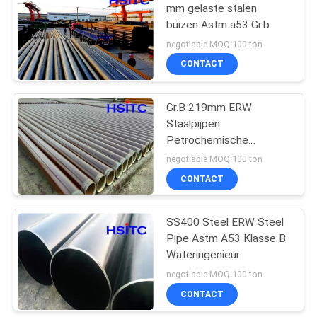
mm gelaste stalen
buizen Astm a53 Gr.b
12
negotiable MOQ:100 ton
Flangen van
CONTACT
koolstofstaal
Gr.B 219mm ERW
Staalpijpen
Petrochemische
industrie
negotiable MOQ:100 ton
CONTACT
12
SS400 Steel ERW Steel
RHS-staalbuis
Pipe Astm A53 Klasse B
Wateringenieur
negotiable MOQ:100 ton
CONTACT