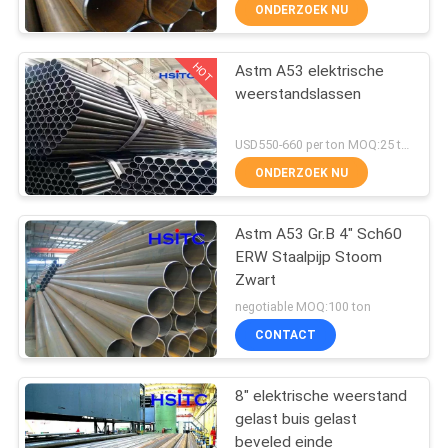
NEEM
ONDERZOEK NU
CONTACT
HOT
Astm A53 elektrische
MET
15
weerstandslassen
ONS
LSAW-Staalpijp
OP
USD550-660 per ton MOQ:25 ton
ONDERZOEK NU
NIEUWS
Astm A53 Gr.B 4" Sch60
ERW Staalpijp Stoom
VRAAG
Zwart
71
EEN
negotiable MOQ:100 ton
OFFERTE
CONTACT
SSAW-Staalpijp
8" elektrische weerstand
SITEMAP
gelast buis gelast
beveled einde