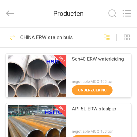
Synda
International
Trade
Producten
Co.,Ltd.
All
Rights
Reserved.
Developed
HUIS
25
by
CHINA ERW stalen buis
ECER
CS SMLS-pijp
PRODUCTEN
HOT
Sch40 ERW waterleiding
OVER
ONS
negotiable MOQ:100 ton
ONDERZOEK NU
20
FABRIEKSTOCHT
HOT
API 5L ERW staalpijp
ERW stalen buis
KWALITEITSCONTROLE
negotiable MOQ:100 ton