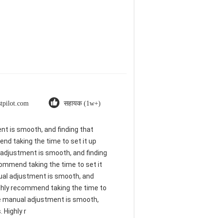
stpilot.com
सहायक (1w+)
ent is smooth, and finding that
nd taking the time to set it up
al adjustment is smooth, and finding
commend taking the time to set it
anual adjustment is smooth, and
ighly recommend taking the time to
 The manual adjustment is smooth,
 Highly r