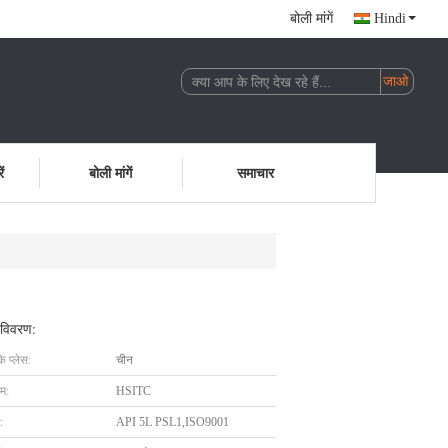
बोली मांगें
Hindi
ं
बोली मांगें
समाचार
 विवरण:
के प्लेस:
चीन
ाम:
HSITC
:
API 5L PSL1,ISO9001