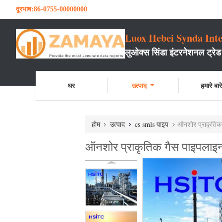
दूरभाष:
86-0755-00000000
Luox Hebei Synda Inte
लुओक्स सिंडा इंटरनेशनल ट्रेड
घर
उत्पाद
हमारे बारे 
होम
उत्पाद
cs smls पाइप
ऑनशोर प्राकृति
ऑनशोर प्राकृतिक गैस पाइपला