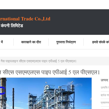
rnational Trade Co.,Ltd
 कंपनी लिमिटेड
में
कारखाने का दौरा
गुणवत्ता नियंत्रण
हमसे संपर्क करे
क गैस पाइपलाइन सीएस एसएमएलएस पाइप एपीआई 5 एल पीएसएल1
इन सीएस एसएमएलएस पाइप एपीआई 5 एल पीएसएल1
उत्पाद
उत्पत्ति 
ब्रांड न
प्रमाणन