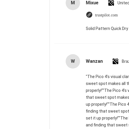
M
Mixue
Unite
trustpilot.com
Solid Pattern Quick D
W
Wanzan
Braz
"The Pico 4's visual cla
sweet spot makes all th
properly!""The Pico 4's 
that sweet spot makes a
up properly!""The Pico 4
finding that sweet spot
set it up properly!""The
and finding that sweet 