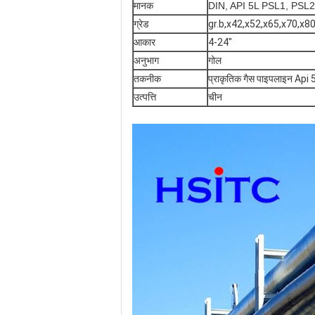
मानक
DIN, API 5L PSL1, PSL
ग्रेड
gr.b,x42,x52,x65,x70,x8
आकार
4-24"
अनुभाग
गोल
तकनीक
प्राकृतिक गैस पाइपलाइन Api 
उत्पत्ति
चीन