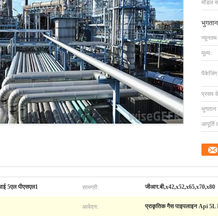
मॉडल सं
भुगतान
न्यूनतम
मूल्य:
पैकेजिं
प्रसव 
भुगतान शर
आपूर्ति 
सामग्री:
पीआई 5एल पीएसएल1
जीआर.बी,x42,x52,x65,x70,x80
आवेदन:
प्राकृतिक गैस पाइपलाइन Api 5L 