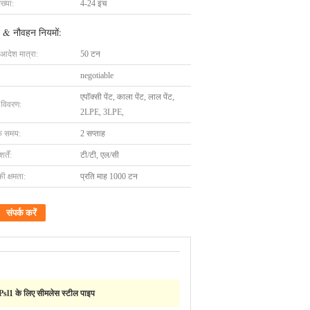
ख्या:
4-24 इंच
 & नौवहन नियमों:
 आदेश मात्रा:
50 टन
negotiable
एपॉक्सी पेंट, काला पेंट, लाल पेंट,
ग विवरण:
2LPE, 3LPE,
के समय:
2 सप्ताह
्तें:
टी/टी, एल/सी
की क्षमता:
प्रति माह 1000 टन
संपर्क करें
Psl1 के लिए सीमलेस स्टील पाइप