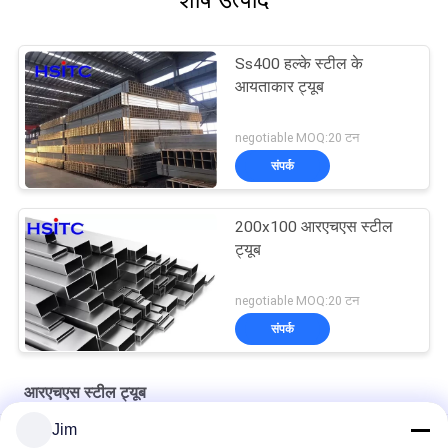
शीर्ष उत्पाद
Ss400 हल्के स्टील के
आयताकार ट्यूब
negotiable MOQ:20 टन
संपर्क
200x100 आरएचएस स्टील
ट्यूब
negotiable MOQ:20 टन
संपर्क
आरएचएस स्टील ट्यूब
Jim
गर्म समाप्त संरचनात्मक खोखले अनुभाग आरएचएस स्टील ट्यूब 60 x 40