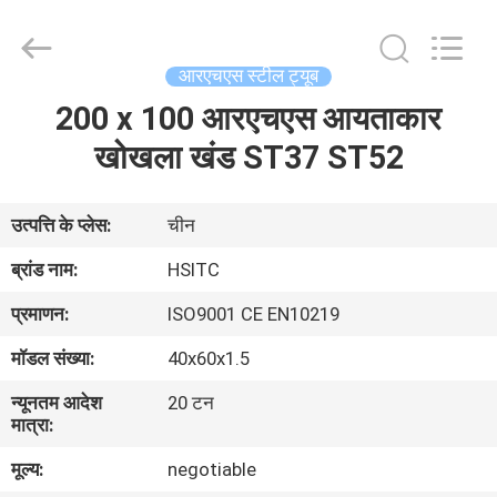
Synda
International
Trade
Co.,Ltd.
All
आरएचएस स्टील ट्यूब
Rights
Reserved.
Developed
200 x 100 आरएचएस आयताकार
घर
by
ECER
खोखला खंड ST37 ST52
उत्पाद
उत्पत्ति के प्लेस:
चीन
हमारे
ब्रांड नाम:
HSITC
बारे
प्रमाणन:
ISO9001 CE EN10219
में
मॉडल संख्या:
40x60x1.5
न्यूनतम आदेश
20 टन
कारखाने
मात्रा:
का
मूल्य:
negotiable
दौरा