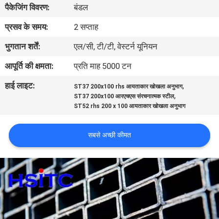
पैकेजिंग विवरण:
बंडल
गुणवत्ता
प्रसव के समय:
2 सप्ताह
नियंत्रण
भुगतान शर्तें:
एल/सी, टी/टी, वेस्टर्न यूनियन
आपूर्ति की क्षमता:
प्रति माह 5000 टन
हमसे
हाई लाइट:
,
ST37 200x100 rhs आयताकार खोखला अनुभाग
संपर्क
,
ST37 200x100 आरएचएस संरचनात्मक स्टील
ST52 rhs 200 x 100 आयताकार खोखला अनुभाग
करें
सबसे अच्छी कीमत
समाचार
बोली
मांगें