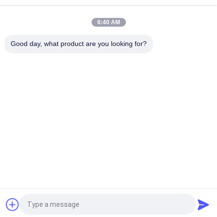
S235jr 100 X 50 स्ट्रक्चरल स्टील खोखले अनुभाग ASTM
6:40 AM
S235 20X30 वेल्डेड सीमलेस कार्बन स्टील आयताकार ट्यूब ASTM A500
Good day, what product are you looking for?
लोकप्रिय श्रेणियां
सभी
Cs Smls पाइप
ईआरडब्ल्यू स्टील पाइप
LSAW स्टील पाइप
एसएसएडब्ल्यू स्टील पाइप
कार्बन स्टील पाइप कोहनी
कार्बन स्टील पाइप फिटिंग
कार्बन स्टील फ्लैंगेस
आरएचएस स्टील ट्यूब
एक बोली का अनुरोध