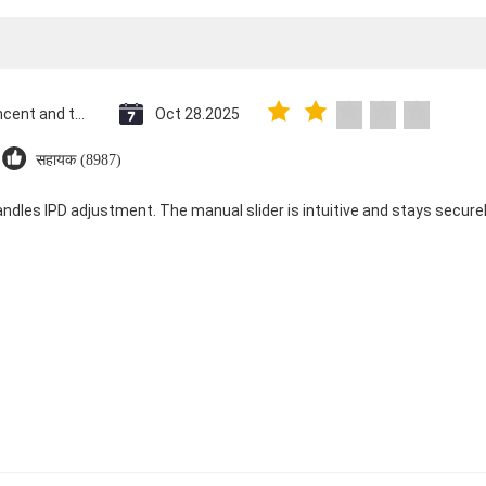
Saint Vincent and the Grenadines
Oct 28.2025
सहायक (8987)
andles IPD adjustment. The manual slider is intuitive and stays securely