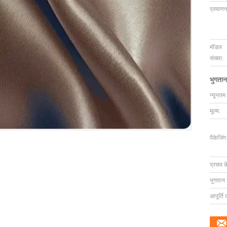
प्रमाणन
मॉडल
संख्या:
भुगतान
न्यूनतम
मूल्य:
पैकेजिं
प्रसव 
भुगतान शर
आपूर्ति 