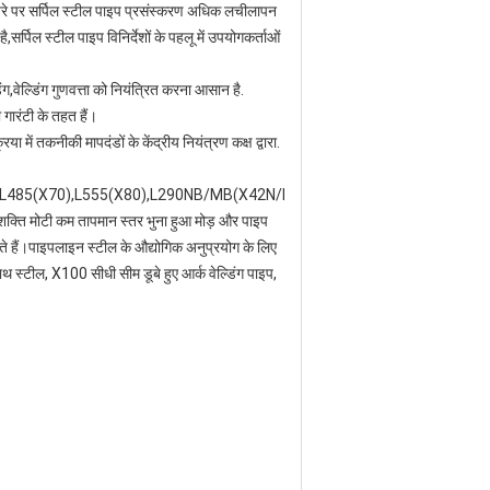
ायरे पर सर्पिल स्टील पाइप प्रसंस्करण अधिक लचीलापन
,सर्पिल स्टील पाइप विनिर्देशों के पहलू में उपयोगकर्ताओं
िंग,वेल्डिंग गुणवत्ता को नियंत्रित करना आसान है.
 गारंटी के तहत हैं।
में तकनीकी मापदंडों के केंद्रीय नियंत्रण कक्ष द्वारा.
X65),L485(X70),L555(X80),L290NB/MB(X42N/M),L360NB/MB(X52N/M),L
च शक्ति मोटी कम तापमान स्तर भुना हुआ मोड़ और पाइप
 करते हैं।पाइपलाइन स्टील के औद्योगिक अनुप्रयोग के लिए
साथ स्टील, X100 सीधी सीम डूबे हुए आर्क वेल्डिंग पाइप,