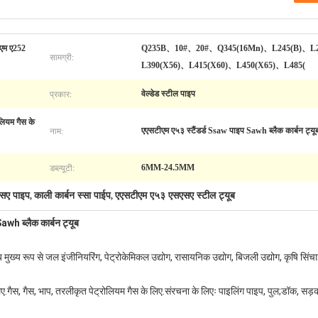
एम ए252
Q235B、10#、20#、Q345(16Mn)、L245(B)、L2
सामग्री:
L390(X56)、L415(X60)、L450(X65)、L485(
प्रकार:
वेल्डेड स्टील पाइप
ोलियम गैस के
नाम:
एएसटीएम ए५३ स्टैंडर्ड Ssaw पाइप Sawh ब्लैक कार्बन ट्यू
डब्ल्यूटी:
6MM-24.5MM
सए पाइप
काली कार्बन स्सा पाईप
एएसटीएम ए५३ एसएसए स्टील ट्यूब
,
,
wh ब्लैक कार्बन ट्यूब
य रूप से जल इंजीनियरिंग, पेट्रोकेमिकल उद्योग, रासायनिक उद्योग, बिजली उद्योग, कृषि सिंचाई म
गैस, गैस, भाप, तरलीकृत पेट्रोलियम गैस के लिए.संरचना के लिएः पाइलिंग पाइप, पुल;डॉक, सड़