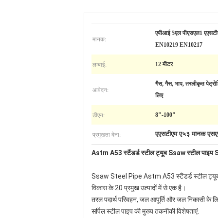
एपीआई 5एल पीएसएल1 एएसटी
मानक:
EN10219 EN10217
लम्बाई:
12 मीटर
गैस, गैस, भाप, तरलीकृत पेट्र
आवेदन:
लिए
डीएन:
8"-100"
प्रमुखता देना:
एएसटीएम ए५३ मानक एसए
Astm A53 स्टैंडर्ड स्टील ट्यूब Ssaw स्टील पाइप Sa
Ssaw Steel Pipe Astm A53 स्टैंडर्ड स्टील ट्यूब मुख्
विकास के 20 प्रमुख उत्पादों में से एक है।
तरल पदार्थ परिवहन, जल आपूर्ति और जल निकासी के लिए.
सर्पिल स्टील पाइप की मुख्य तकनीकी विशेषताएं: