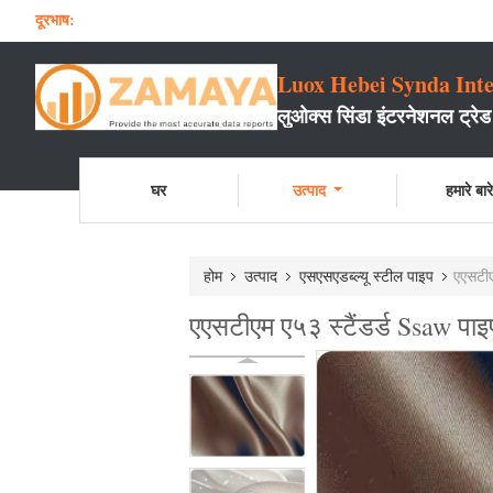
दूरभाष:
Luox Hebei Synda Inte
लुओक्स सिंडा इंटरनेशनल ट्रेड
घर
उत्पाद
हमारे बारे 
होम
उत्पाद
एसएसएडब्ल्यू स्टील पाइप
एएसटीए
एएसटीएम ए५३ स्टैंडर्ड Ssaw पाइप