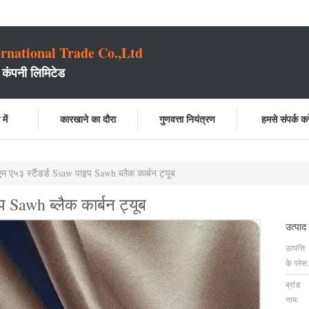
rnational Trade Co.,Ltd
 कंपनी लिमिटेड
में
कारखाने का दौरा
गुणवत्ता नियंत्रण
हमसे संपर्क करे
म ए५३ स्टैंडर्ड Ssaw पाइप Sawh ब्लैक कार्बन ट्यूब
 Sawh ब्लैक कार्बन ट्यूब
उत्पाद
उत्पत्ति
के प्लेस:
ब्रांड
नाम: