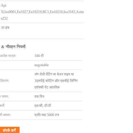
:
Api
5l,Iso9001,En1027,En10219,BC1,En10210,Iso3183,Astm
a252
30 इंच
 & नौवहन नियमों:
 आदेश मात्रा:
100 टी
negotiable
जंग रोधी पेंटिंग या बेअर पाइप या
ग विवरण:
3एलपीई कोटिंग और एफबीई लिंगिंग
एपॉक्सी पेंट आंतरिक
के समय:
दस दिन
्तें:
एल/सी, टी/टी
की क्षमता:
प्रति माह 5000 टन
संपर्क करें