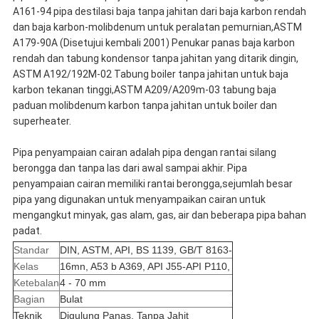
A161-94 pipa destilasi baja tanpa jahitan dari baja karbon rendah
dan baja karbon-molibdenum untuk peralatan pemurnian,ASTM
A179-90A (Disetujui kembali 2001) Penukar panas baja karbon
rendah dan tabung kondensor tanpa jahitan yang ditarik dingin,
ASTM A192/192M-02 Tabung boiler tanpa jahitan untuk baja
karbon tekanan tinggi,ASTM A209/A209m-03 tabung baja
paduan molibdenum karbon tanpa jahitan untuk boiler dan
superheater.
Pipa penyampaian cairan adalah pipa dengan rantai silang
berongga dan tanpa las dari awal sampai akhir. Pipa
penyampaian cairan memiliki rantai berongga,sejumlah besar
pipa yang digunakan untuk menyampaikan cairan untuk
mengangkut minyak, gas alam, gas, air dan beberapa pipa bahan
padat.
Standar
DIN, ASTM, API, BS 1139, GB/T 8163-
Kelas
16mn, A53 b A369, API J55-API P110,
Ketebalan
4 - 70 mm
Bagian
Bulat
Teknik
Digulung Panas, Tanpa Jahit