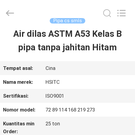
Hebei
Synda
International
Trade
Pipa cs smls
Co.,Ltd.
All
Air dilas ASTM A53 Kelas B
RUMAH
Rights
Reserved.
Developed
pipa tanpa jahitan Hitam
by
ECER
PRODUK
Tempat asal:
Cina
TENTANG
Nama merek:
HSITC
KAMI
Sertifikasi:
ISO9001
Nomor model:
72 89 114 168 219 273
TUR
Kuantitas min
25 ton
PABRIK
Order: