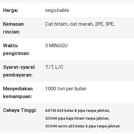
Harga:
negotiable
KONTROL
Kemasan
Cat hitam, cat merah, 2PE, 3PE,
KUALITAS
rincian:
Waktu
3 MINGGU
HUBUNGI
pengiriman:
KAMI
Syarat-syarat
T/T, L/C
pembayaran:
BERITA
Menyediakan
1000 ton per bulan
kemampuan:
MINTA
Cahaya Tinggi:
,
ASTM A53 kelas B pipa tanpa jahitan
,
SCH40 pipa baja hitam tanpa jahitan
KUTIPAN
SCH40 astm a53 kelas b pipa tanpa jahitan