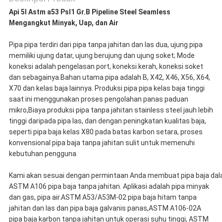
Api 5l Astm a53 Psl1 Gr.B Pipeline Steel Seamless
Mengangkut Minyak, Uap, dan Air
Pipa pipa terdiri dari pipa tanpa jahitan dan las dua, ujung pipa
memiliki ujung datar, ujung berujung dan ujung soket; Mode
koneksi adalah pengelasan port, koneksi kerah, koneksi soket
dan sebagainya.Bahan utama pipa adalah B, X42, X46, X56, X64,
X70 dan kelas baja lainnya. Produksi pipa pipa kelas baja tinggi
saat ini menggunakan proses pengolahan panas paduan
mikro,Biaya produksi pipa tanpa jahitan stainless steel jauh lebih
tinggi daripada pipa las, dan dengan peningkatan kualitas baja,
seperti pipa baja kelas X80 pada batas karbon setara, proses
konvensional pipa baja tanpa jahitan sulit untuk memenuhi
kebutuhan pengguna
Kami akan sesuai dengan permintaan Anda membuat pipa baja dalam 
ASTM A106 pipa baja tanpa jahitan. Aplikasi adalah pipa minyak
dan gas, pipa air.ASTM A53/A53M-02 pipa baja hitam tanpa
jahitan dan las dan pipa baja galvanis panas,ASTM A106-02A
pipa baja karbon tanpa jahitan untuk operasi suhu tinggi, ASTM