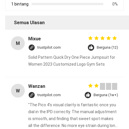
1 bintang
0%
Semua Ulasan
Mixue
M
trustpilot.com
Berguna (12)
Solid Pattern Quick Dry One Piece Jumpsuit for
Women 2023 Customized Logo Gym Sets
Wanzan
W
trustpilot.com
Berguna (1w+)
"The Pico 4's visual clarity is fantastic once you
dial in the IPD correctly. The manual adjustment
is smooth, and finding that sweet spot makes
all the difference. No more eye strain during long