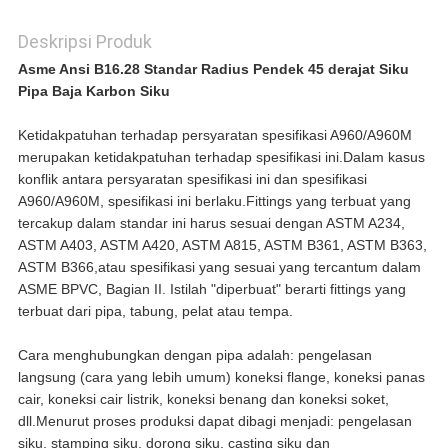
Deskripsi Produk
Asme Ansi B16.28 Standar Radius Pendek 45 derajat Siku
Pipa Baja Karbon Siku
Ketidakpatuhan terhadap persyaratan spesifikasi A960/A960M
merupakan ketidakpatuhan terhadap spesifikasi ini.Dalam kasus
konflik antara persyaratan spesifikasi ini dan spesifikasi
A960/A960M, spesifikasi ini berlaku.Fittings yang terbuat yang
tercakup dalam standar ini harus sesuai dengan ASTM A234,
ASTM A403, ASTM A420, ASTM A815, ASTM B361, ASTM B363,
ASTM B366,atau spesifikasi yang sesuai yang tercantum dalam
ASME BPVC, Bagian II. Istilah "diperbuat" berarti fittings yang
terbuat dari pipa, tabung, pelat atau tempa.
Cara menghubungkan dengan pipa adalah: pengelasan
langsung (cara yang lebih umum) koneksi flange, koneksi panas
cair, koneksi cair listrik, koneksi benang dan koneksi soket,
dll.Menurut proses produksi dapat dibagi menjadi: pengelasan
siku, stamping siku, dorong siku, casting siku dan