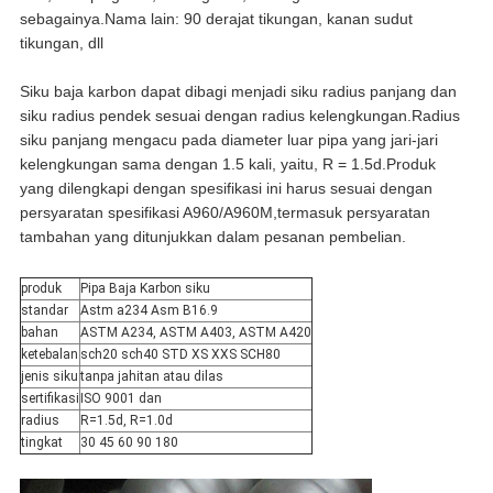
sebagainya.Nama lain: 90 derajat tikungan, kanan sudut
tikungan, dll
Siku baja karbon dapat dibagi menjadi siku radius panjang dan
siku radius pendek sesuai dengan radius kelengkungan.Radius
siku panjang mengacu pada diameter luar pipa yang jari-jari
kelengkungan sama dengan 1.5 kali, yaitu, R = 1.5d.Produk
yang dilengkapi dengan spesifikasi ini harus sesuai dengan
persyaratan spesifikasi A960/A960M,termasuk persyaratan
tambahan yang ditunjukkan dalam pesanan pembelian.
produk
Pipa Baja Karbon siku
standar
Astm a234 Asm B16.9
bahan
ASTM A234, ASTM A403, ASTM A420
ketebalan
sch20 sch40 STD XS XXS SCH80
jenis siku
tanpa jahitan atau dilas
sertifikasi
ISO 9001 dan
radius
R=1.5d, R=1.0d
tingkat
30 45 60 90 180