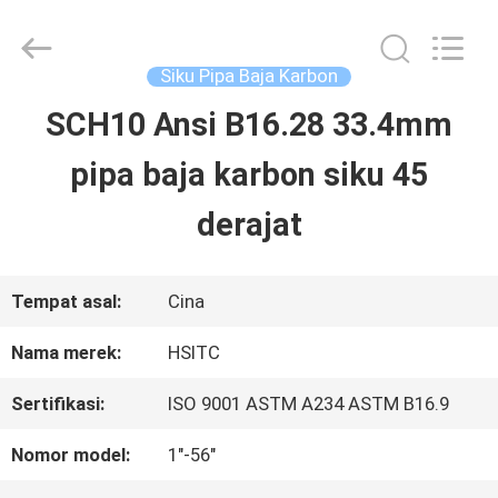
Hebei
Synda
International
Trade
Siku Pipa Baja Karbon
Co.,Ltd.
All
SCH10 Ansi B16.28 33.4mm
RUMAH
Rights
Reserved.
Developed
pipa baja karbon siku 45
by
ECER
PRODUK
derajat
TENTANG
Tempat asal:
Cina
KAMI
Nama merek:
HSITC
Sertifikasi:
ISO 9001 ASTM A234 ASTM B16.9
TUR
Nomor model:
1"-56"
PABRIK