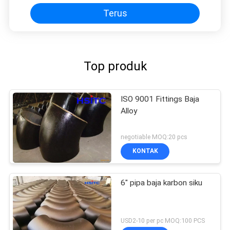
Terus
Top produk
ISO 9001 Fittings Baja
Alloy
negotiable MOQ:20 pcs
KONTAK
6" pipa baja karbon siku
USD2-10 per pc MOQ:100 PCS