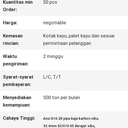
Kuantitas min
50 pcs
Order:
KONTROL
Harga:
negotiable
KUALITAS
Kemasan
Kotak kayu, palet kayu dan sesuai
rincian:
permintaan pelanggan
HUBUNGI
Waktu
2 minggu
KAMI
pengiriman:
Syarat-syarat
L/C, T/T
BERITA
pembayaran:
Menyediakan
500 ton per bulan
MINTA
kemampuan:
KUTIPAN
Cahaya Tinggi:
,
Ansi b16.28 pipa baja karbon siku
,
33.4mm SCH10 45 derajat siku