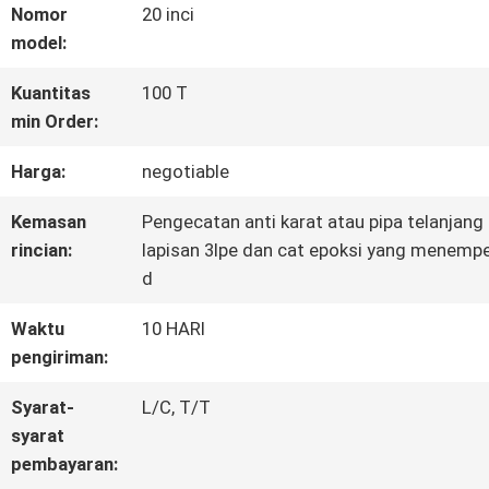
Nomor
20 inci
model:
KONTROL
Kuantitas
100 T
KUALITAS
min Order:
Harga:
negotiable
HUBUNGI
Kemasan
Pengecatan anti karat atau pipa telanjang
KAMI
rincian:
lapisan 3lpe dan cat epoksi yang menempe
d
BERITA
Waktu
10 HARI
pengiriman:
MINTA
Syarat-
L/C, T/T
syarat
KUTIPAN
pembayaran: