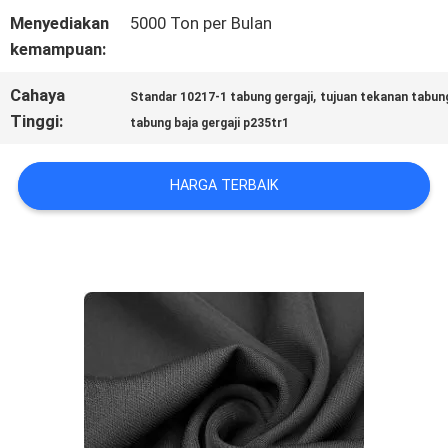
Menyediakan
5000 Ton per Bulan
SITEMAP
kemampuan:
Cahaya
,
Standar 10217-1 tabung gergaji
tujuan tekanan tabung
KEBIJAKAN
Tinggi:
tabung baja gergaji p235tr1
PRIVASI
HARGA TERBAIK