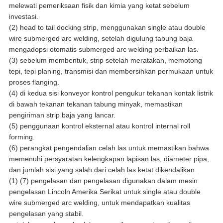
melewati pemeriksaan fisik dan kimia yang ketat sebelum
investasi.
(2) head to tail docking strip, menggunakan single atau double
wire submerged arc welding, setelah digulung tabung baja
mengadopsi otomatis submerged arc welding perbaikan las.
(3) sebelum membentuk, strip setelah meratakan, memotong
tepi, tepi planing, transmisi dan membersihkan permukaan untuk
proses flanging.
(4) di kedua sisi konveyor kontrol pengukur tekanan kontak listrik
di bawah tekanan tekanan tabung minyak, memastikan
pengiriman strip baja yang lancar.
(5) penggunaan kontrol eksternal atau kontrol internal roll
forming.
(6) perangkat pengendalian celah las untuk memastikan bahwa
memenuhi persyaratan kelengkapan lapisan las, diameter pipa,
dan jumlah sisi yang salah dari celah las ketat dikendalikan.
(1) (7) pengelasan dan pengelasan digunakan dalam mesin
pengelasan Lincoln Amerika Serikat untuk single atau double
wire submerged arc welding, untuk mendapatkan kualitas
pengelasan yang stabil.