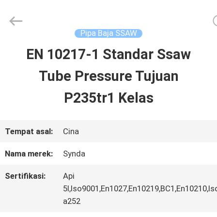
Hebei
Synda
International
Trade
Pipa Baja SSAW
Co.,Ltd.
All
EN 10217-1 Standar Ssaw
RUMAH
Rights
Reserved.
Developed
Tube Pressure Tujuan
by
ECER
PRODUK
P235tr1 Kelas
TENTANG
Tempat asal:
Cina
KAMI
Nama merek:
Synda
Sertifikasi:
Api
TUR
5l,Iso9001,En1027,En10219,BC1,En10210,I
a252
PABRIK