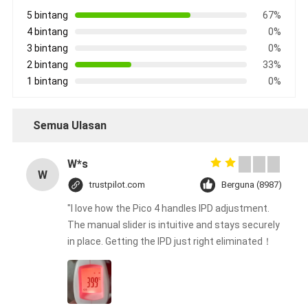
5 bintang
67%
4 bintang
0%
3 bintang
0%
2 bintang
33%
1 bintang
0%
Semua Ulasan
W*s
W
trustpilot.com
Berguna (8987)
"I love how the Pico 4 handles IPD adjustment.
The manual slider is intuitive and stays securely
in place. Getting the IPD just right eliminated！