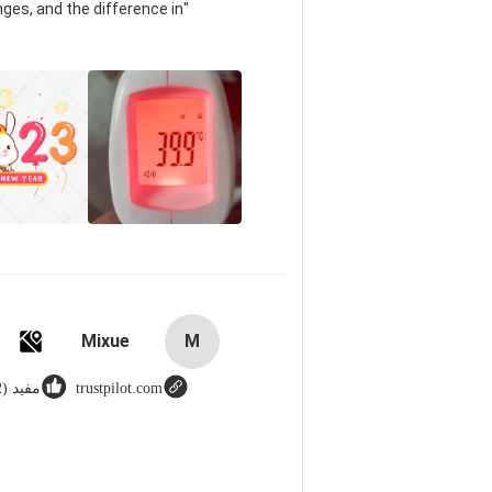
ges, and the difference in
Mixue
M
trustpilot.com
مفید (12)