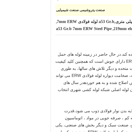
صنعت پتروشیمی صنعت شیمیایی
,
a53 Gr.b 7mm ERW Steel Pipe
219mm elec
,
رده کند.در حال حاضر در زمینه لوله های حمل
و نقل جهان موقعیت محوری را در اختیار داردبزرگترین تفاوت بین لوله فولادی ERW و لوله فولادی بدون درز این است که ERW دارای جوش است که همچنین کلید کیفیت
اش های بین المللی، به خصوص ایالات متحده و دیگر تلاش های سالها، به طوری
که لوله فولادی ERW بدون درهم یک راه حل نسبتا رضایت بخش بوده است.به دلیل استفاده از طناب گرم به عنوان مواد اولیه، ضخامت دیواره لوله فولادی ERW می تواند
لوله فولادی مطابق با استاندارد APL آمریکایی یا استاندارد GB / T9711.1 است.آخرش اصلاح شده و به هم خوردهدر سال های
لوله کشی گاز طبیعی و شرکت های گاز به طور گسترده ای لوله فولادی ERW را به عنوان لوله اصلی شبکه لوله کشی شهری انتخاب
پایه بدن نوار فولادی ذوب می شود،قدرت
بالا ، هزینه کم ، صرفه جویی در مواد ، اتوماسیون
ودرو، صنعت سبک و دیگر بخش های صنعتی، یکی