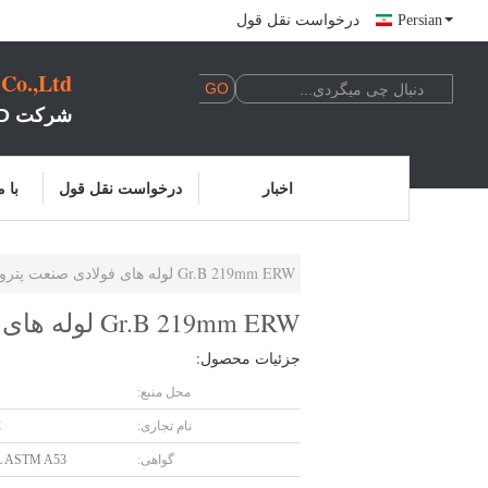
Persian
درخواست نقل قول
 Co.,Ltd
شرکت LUOX SYNDA INTERNATIONAL TRADE CO., LTD
اخبار
درخواست نقل قول
با 
Gr.B 219mm ERW لوله های فولادی صنعت پتروشیمی
Gr.B 219mm ERW لوله های فولادی صنعت پتروشیمی
جزئیات محصول:
محل منبع:
نام تجاری:
C
گواهی:
L ASTM A53