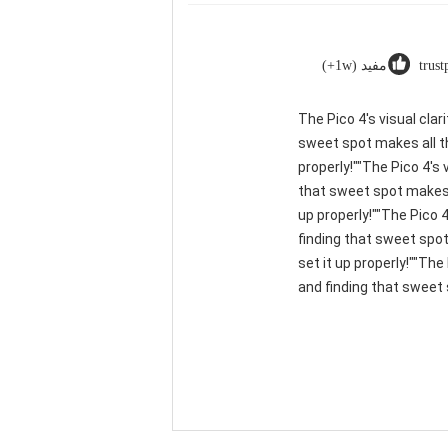
trust
مفید (1w+)
"The Pico 4's visual cla
sweet spot makes all th
properly!""The Pico 4's 
that sweet spot makes a
up properly!""The Pico 4
finding that sweet spot
set it up properly!""The
and finding that sweet 