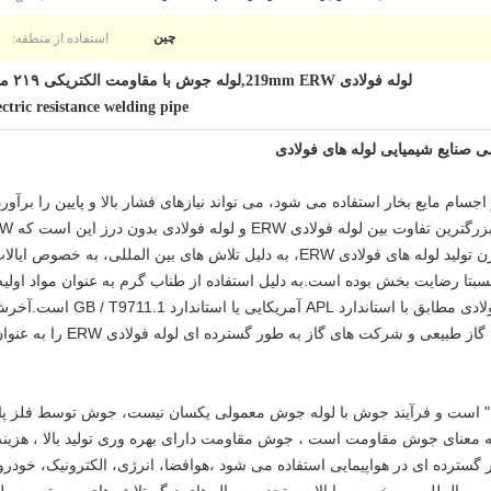
استفاده از منطقه:
چین
لوله فولادی 219mm ERW,لوله جوش با مقاومت الکتریکی ۲۱۹ میلی متری,a53 Gr.b لوله فولادی 7mm ERW
tric resistance welding pipe
 اجسام مایع بخار استفاده می شود، می تواند نیازهای فشار بالا و پایین را برآو
لوله فولادی ERW است.فرآیند و تجهیزات مدرن تولید لوله های فولادی ERW، به دلیل تل
در حدود ± 0.2mm کنترل شود، دو سر 
اخیر، شرکت های مختلف مهندسی 
انس بالا" است و فرآیند جوش با لوله جوش معمولی یکسان نیست، جوش توسط فلز 
نیکی بهتر از لوله های ویلدی است.ERW به معنای جوش مقاومت است ، جوش مقاومت دارای بهره وری تولید 
ر گسترده ای در هواپیمایی استفاده می شود ،هوافضا، انرژی، الکترونیک، خ