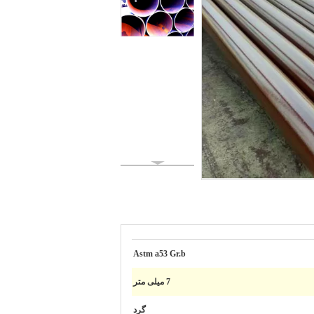
Astm a53 Gr.b
7 میلی متر
گرد