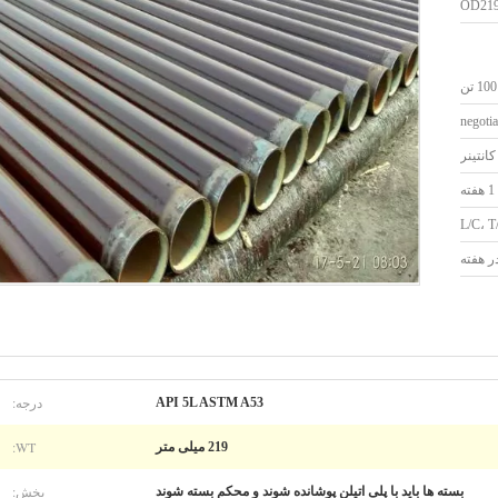
OD21
100 تن
negotia
کانتینر
1 هفته
L/C، T
درجه:
API 5L ASTM A53
WT:
219 میلی متر
بخش:
بسته ها باید با پلی اتیلن پوشانده شوند و محکم بسته شوند