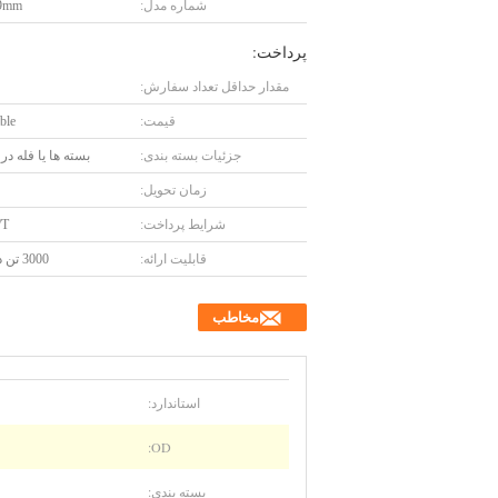
شماره مدل:
9mm
پرداخت:
مقدار حداقل تعداد سفارش:
قیمت:
ble
جزئیات بسته بندی:
بسته ها یا فله در 
زمان تحویل:
شرایط پرداخت:
/T
قابلیت ارائه:
3000 تن در هفته
مخاطب
استاندارد:
OD:
بسته بندی: