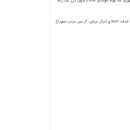
از فرآیندهای مهم جوش است.به خاطر قوانین بین المللی، به خصوص ایالات متحده و سال های دیگر تلاش های پیوسته، به طوری که لوله فولادی ERW بدون درز یک راه
بی خلع هندسی برای حذف بر از داخل و خارج از لوله فولادی ERW است.با توجه به بهبود مداوم و کامل ساختاری از سیستم حذف burr و ابزار برش، از بین بردن سوراخ