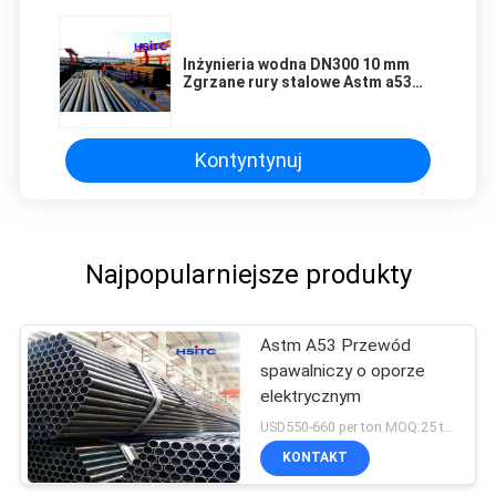
Inżynieria wodna DN300 10 mm
Zgrzane rury stalowe Astm a53
Gr.b
Kontyntynuj
Najpopularniejsze produkty
Astm A53 Przewód
spawalniczy o oporze
elektrycznym
USD550-660 per ton MOQ:25 ton
KONTAKT