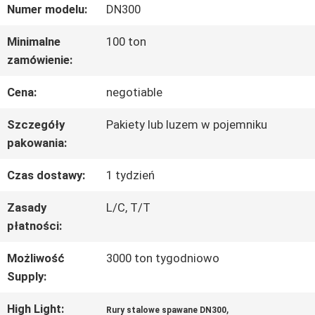
Numer modelu:
DN300
PO
Minimalne
100 ton
FABRYCE
zamówienie:
Cena:
negotiable
KONTROLA
Szczegóły
Pakiety lub luzem w pojemniku
JAKOŚCI
pakowania:
Czas dostawy:
1 tydzień
SKONTAKTUJ
Zasady
L/C, T/T
SIĘ
płatności:
Z
Możliwość
3000 ton tygodniowo
NAMI
Supply:
High Light:
,
Rury stalowe spawane DN300