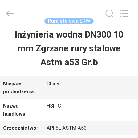
Synda
International
Trade
Co.,Ltd.
Rura stalowa ERW
All
Rights
Inżynieria wodna DN300 10
DO
Reserved.
Developed
mm Zgrzane rury stalowe
DOMU
by
ECER
Astm a53 Gr.b
PRODUKTY
Miejsce
Chiny
pochodzenia:
O
Nazwa
HSITC
NAS
handlowa:
Orzecznictwo:
API 5L ASTM A53
WYCIECZKA