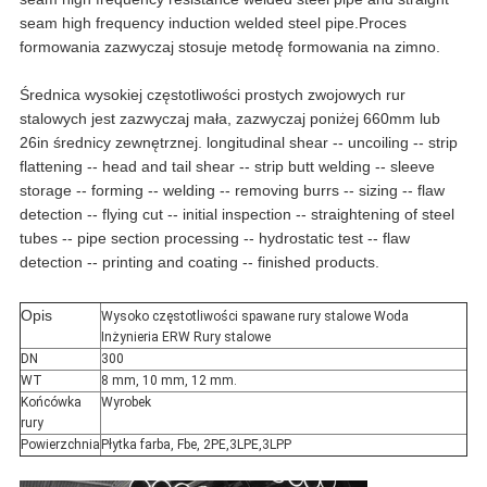
seam high frequency induction welded steel pipe.Proces
formowania zazwyczaj stosuje metodę formowania na zimno.
Średnica wysokiej częstotliwości prostych zwojowych rur
stalowych jest zazwyczaj mała, zazwyczaj poniżej 660mm lub
26in średnicy zewnętrznej. longitudinal shear -- uncoiling -- strip
flattening -- head and tail shear -- strip butt welding -- sleeve
storage -- forming -- welding -- removing burrs -- sizing -- flaw
detection -- flying cut -- initial inspection -- straightening of steel
tubes -- pipe section processing -- hydrostatic test -- flaw
detection -- printing and coating -- finished products.
Opis
Wysoko częstotliwości spawane rury stalowe Woda
Inżynieria ERW Rury stalowe
DN
300
WT
8 mm, 10 mm, 12 mm.
Końcówka
Wyrobek
rury
Powierzchnia
Płytka farba, Fbe, 2PE,3LPE,3LPP