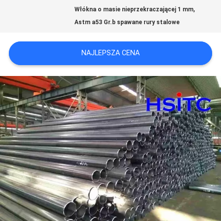
,
NOWOŚCI
Włókna o masie nieprzekraczającej 1 mm
Astm a53 Gr.b spawane rury stalowe
POPROŚ
NAJLEPSZA CENA
O
WYCENĘ
SITEMAP
POLITYKA
PRYWATNOŚCI