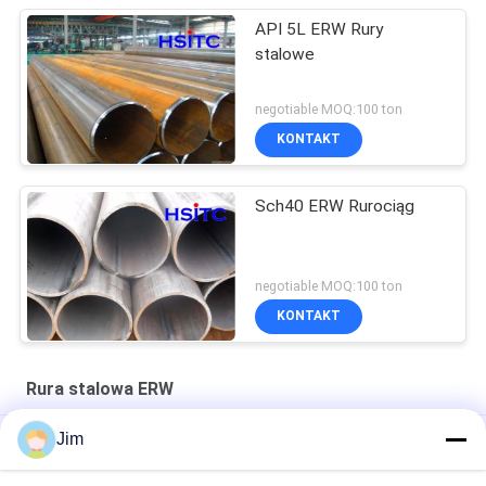
API 5L ERW Rury
stalowe
negotiable MOQ:100 ton
KONTAKT
Sch40 ERW Rurociąg
negotiable MOQ:100 ton
KONTAKT
Rura stalowa ERW
Jim
Astm A53 Gr.B 4" Sch60 ERW Rurociąg stalowy Pary Czarne