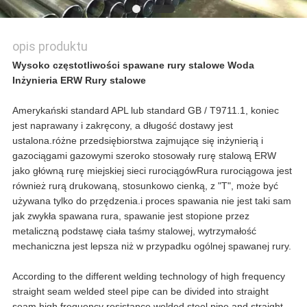
opis produktu
Wysoko częstotliwości spawane rury stalowe Woda
Inżynieria ERW Rury stalowe
Amerykański standard APL lub standard GB / T9711.1, koniec
jest naprawany i zakręcony, a długość dostawy jest
ustalona.różne przedsiębiorstwa zajmujące się inżynierią i
gazociągami gazowymi szeroko stosowały rurę stalową ERW
jako główną rurę miejskiej sieci rurociągówRura rurociągowa jest
również rurą drukowaną, stosunkowo cienką, z "T", może być
używana tylko do przędzenia.i proces spawania nie jest taki sam
jak zwykła spawana rura, spawanie jest stopione przez
metaliczną podstawę ciała taśmy stalowej, wytrzymałość
mechaniczna jest lepsza niż w przypadku ogólnej spawanej rury.
According to the different welding technology of high frequency
straight seam welded steel pipe can be divided into straight
seam high frequency resistance welded steel pipe and straight