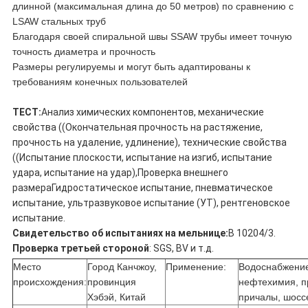
длинной (максимальная длина до 50 метров) по сравнению с
LSAW стальных труб
Благодаря своей спиральной швы SSAW трубы имеет точную
точность диаметра и прочность
Размеры регулируемы и могут быть адаптированы к
требованиям конечных пользователей
ТЕСТ:
Анализ химических компонентов, механические
свойства ((Окончательная прочность на растяжение,
прочность на удаление, удлинение), технические свойства
((Испытание плоскости, испытание на изгиб, испытание
удара, испытание на удар),Проверка внешнего
размераГидростатическое испытание, пневматическое
испытание, ультразвуковое испытание (УТ), рентгеновское
испытание.
Свидетельство об испытаниях на мельнице:
В 10204/3.
Проверка третьей стороной
: SGS, BV и т.д.
Место
Город Канчжоу,
Применение:
Водоснабжение,
происхождения:
провинция
нефтехимия, пр
Хэбэй, Китай
причалы, шоссе