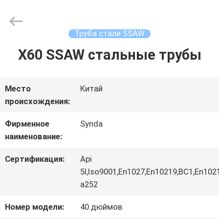
Hebei
Synda
International
Trade
Труба стали SSAW
Co.,Ltd.
All
X60 SSAW стальные трубы
ДОМОЙ
Rights
Reserved.
Developed
by
ECER
ПРОДУКТЫ
Место
Китай
происхождения:
Фирменное
Synda
О
наименование:
НАС
Сертификация:
Api
5l,Iso9001,En1027,En10219,BC1,En102
ЭКСКУРСИЯ
a252
ПО
Номер модели:
40 дюймов