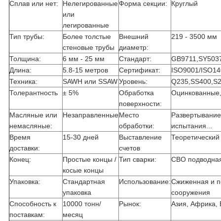
Сплав или нет:
Нелегированные
Форма секции:
Круглый
или
легированные
Тип трубы:
Более толстые
Внешний
219 - 3500 мм
стеновые трубы
диаметр:
Толщина:
6 мм - 25 мм
Стандарт:
GB9711,SY5037
Длина:
5.8-15 метров
Сертификат:
ISO9001/ISO14
Техника:
SAWH или SSAW
Уровень:
Q235,SS400,S2
Толерантность
± 5%
Обработка
Оцинкованные, к
поверхности:
Масляные или
Незаправленные
Место
Развертывание 
немасляные:
обработки:
испытания...
Время
15-30 дней
Выставление
Теоретический
доставки:
счетов
Конец:
Простые концы /
Тип сварки:
СВО подводная
косые концы
Упаковка:
Стандартная
Использование:
Сжиженная и п
упаковка
сооружения
Способность к
10000 тонн/
Рынок:
Азия, Африка, 
поставкам:
месяц