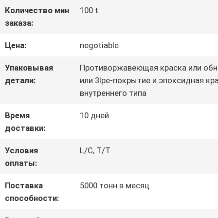
ЗАВОДУ
Количество мин
100 t
заказа:
КОНТРОЛЬ
Цена:
negotiable
КАЧЕСТВА
Упаковывая
Противоржавеющая краска или обн
детали:
или 3lpe-покрытие и эпоксидная кр
внутреннего типа
СВЯЖИТЕСЬ
Время
10 дней
С
доставки:
НАМИ
Условия
L/C, T/T
оплаты:
НОВОСТИ
Поставка
5000 тонн в месяц
способности: