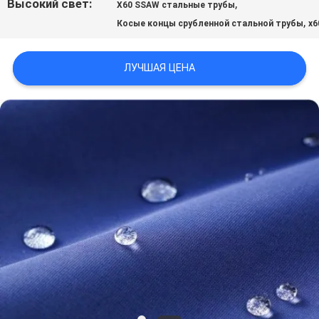
ЗАПРОСИТЕ
Высокий свет:
,
X60 SSAW стальные трубы
,
Косые концы срубленной стальной трубы
x6
ЦИТАТУ
ЛУЧШАЯ ЦЕНА
КАРТА
САЙТА
ПОЛИТИКА
КОНФИДЕНЦИАЛЬНОСТИ