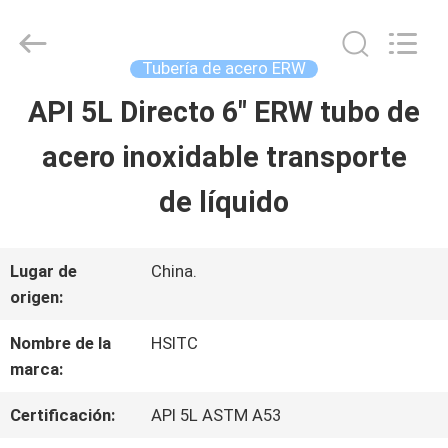
©
2021
-
2025
Tubería de acero ERW
Luox
Hebei
API 5L Directo 6" ERW tubo de
EN
Synda
International
Trade
acero inoxidable transporte
CASA.
Co.,Ltd.
All
Rights
de líquido
Reserved.
PRODUCTOS
Developed
by
ECER
Lugar de
China.
origen:
SOBRE
Nombre de la
HSITC
NOSOTROS
marca:
Certificación:
API 5L ASTM A53
RECORRIDO