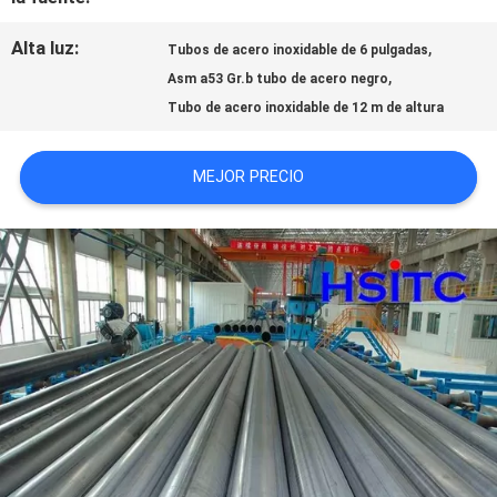
Alta luz:
,
Tubos de acero inoxidable de 6 pulgadas
NOTICIAS
,
Asm a53 Gr.b tubo de acero negro
Tubo de acero inoxidable de 12 m de altura
SOLICITAR
MEJOR PRECIO
UNA CITA
MAPA
DEL
SITIO
POLÍTICA