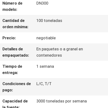
Número de
DN300
POR
modelo:
LA
Cantidad de
100 toneladas
FÁBRICA
orden mínima:
Precio:
negotiable
CONTROL
Detalles de
En paquetes o a granel en
DE
empaquetado:
contenedores
CALIDAD
Tiempo de
1 semana
entrega:
CONTACTA
Condiciones de
L/C, T/T
pago:
CON
Capacidad de
3000 toneladas por semana
NOSOTROS
la fuente: