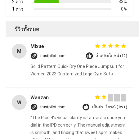
2 ดาว
33%
1 ดาว
0%
รีวิวทั้งหมด
Mixue
M
trustpilot.com
เป็นประโยชน์ (12)
Solid Pattern Quick Dry One Piece Jumpsuit for
Women 2023 Customized Logo Gym Sets
Wanzan
W
trustpilot.com
เป็นประโยชน์ (1w+)
"The Pico 4's visual clarity is fantastic once you
dial in the IPD correctly. The manual adjustment
is smooth, and finding that sweet spot makes