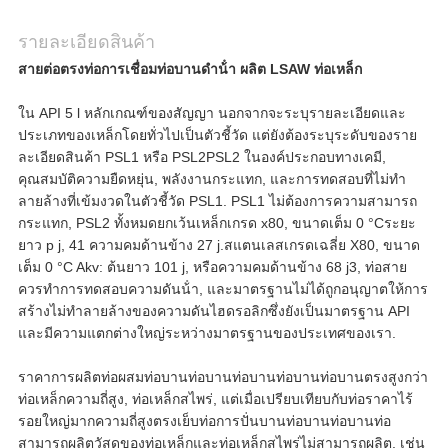
รายละเอียดสินค้า
สายต่อตรงท่อการเชื่อมท่อบานดําน้ํา ผลิต LSAW ท่อเหล็ก
ใน API 5 l หลักเกณฑ์ของสัญญา นอกจากจะระบุรายละเอียดและ
ประเภทของเหล็กโดยทั่วไปเป็นตัวชี้วัด แต่ยังต้องระบุระดับของราย
ละเอียดสินค้า PSL1 หรือ PSL2PSL2 ในองค์ประกอบทางเคมี,
คุณสมบัติความยืดหยุ่น, พลังงานกระแทก, และการทดสอบที่ไม่ทํา
ลายล้างที่เข้มงวดในตัวชี้วัด PSL1. PSL1 ไม่ต้องการความสามารถ
กระแทก, PSL2 ทั้งหมดยกเว้นเหล็กเกรด x80, ขนาดเต็ม 0 °Cระยะ
ยาว p j, 41 ความคมด้านข้าง 27 j.สแตนเลสเกรดเฉลี่ย X80, ขนาด
เต็ม 0 °C Akv: ต้นยาว 101 j, หรือความคมด้านข้าง 68 j3, ท่อสาย
ควรทําการทดสอบความดันน้ํา, และมาตรฐานไม่ได้ถูกอนุญาตให้การ
สร้างไม่ทําลายล้างของความดันไฮดรอลิกซึ่งยังเป็นมาตรฐาน API
และมีความแตกต่างใหญ่ระหว่างมาตรฐานของประเทศของเรา.
ราคาการผลิตท่อผสมท่อบานท่อบานท่อบานท่อบานท่อบานตรงสูงกว่า
ท่อเหล็กความถี่สูง, ท่อเหล็กสไพร่, แต่เมื่อเปรียบเทียบกับท่อราคาไร้
รอยใหญ่มากความถี่สูงตรงเย็บท่อการปั่นบานท่อบานท่อบานท่อ
สามารถผลิตวัสดุของท่อเหล็กและท่อเหล็กสไพร่ไม่สามารถผลิต, เช่น