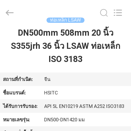
Luox
Hebei
Synda
International
ท่อเหล็ก LSAW
Trade
Co.,Ltd.
DN500mm 508mm 20 นิ้ว
บ้าน
All
Rights
Reserved.
S355jrh 36 นิ้ว LSAW ท่อเหล็ก
Developed
by
สินค้า
ECER
ISO 3183
เกี่ยว
สถานที่กำเนิด:
จีน
กับ
ชื่อแบรนด์:
HSITC
เรา
ได้รับการรับรอง:
API 5L EN10219 ASTM A252 ISO3183
หมายเลขรุ่น:
DN500-DN1420 มม
ทัวร์