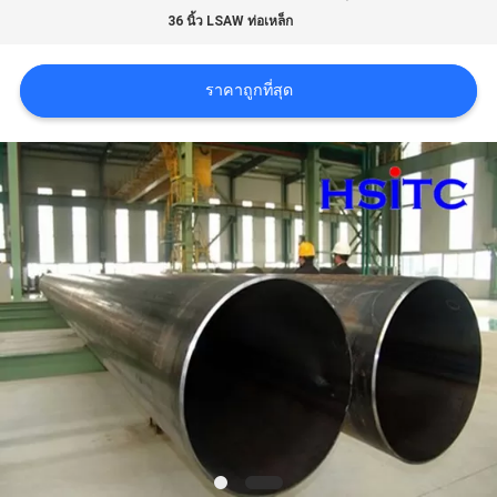
ขอคํา
36 นิ้ว LSAW ท่อเหล็ก
อ้างอิง
ราคาถูกที่สุด
แผนผัง
เว็บไซต์
นโยบาย
ความ
เป็น
ส่วน
ตัว