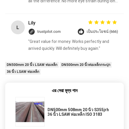
all the difference. No more eye strain during long
sessions. Highly recommend taking the time to
set it up properly!""The Pico 4's visual clarity is
fantastic once you dial in the IPD correctly. The
Lily
L
manual adjustment is smooth, and finding that
trustpilot.com
เป็นประโยชน์ (666)
sweet spot makes all the difference. No more
"Great value for money. Works perfectly and
eye strain during long sessions. Highly
arrived quickly. Will definitely buy again."
recommend taking the time to set it up
properly!""The Pico 4's visual clarity is fantastic
once you dial in the IPD correctly. The manual
DN500mm 20 นิ้ว LSAW ท่อเหล็ก
DN500mm 20 นิ้วท่อเหล็กกระปุก
adjustment is smooth, and finding that sweet
36 นิ้ว LSAW ท่อเหล็ก
spot makes all the difference. No more eye
strain during long sessions. Highly recommend
এর সেরা মূল্য পান
taking the time to set it up properly!""The Pico
4's visual clarity is fantastic once you dial in the
IPD correctly. The manual adjustment is
DN500mm 508mm 20 นิ้ว S355jrh
smooth, and finding that sweet spot makes all
36 นิ้ว LSAW ท่อเหล็ก ISO 3183
the difference. No more eye strain during long
sessions. Highly r