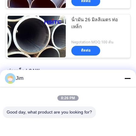
ติดต่อ
น้ํามัน 26 มิลลิเมตร ท่อ
เหล็ก
Negotation MOQ:100 ตัน
ติดต่อ
ท่อเหล็ก LSAW
Jim
การส่งน้ํามัน ท่อเหล็กคาร์บอนไร้สาย Api 5l Psl1 GrB
8:26 PM
DN500mm X52 28 นิ้ว 15.88MM LSAW ท่อเหล็ก
Good day, what product are you looking for?
DN1200 มิลลิเมตร 42 นิ้ว St52 LSAW ท่อเหล็ก
หมวดหมู่ยอดนิยม
ทั้งหมด