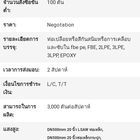
จำนวนสั่งซื้อขั้น
100 ตัน
โรงงาน
ต่ำ:
ราคา:
Negotation
การ
รายละเอียดการ
ท่อเปลือยหรือสีกันสนิมหรือการเคลือบ
ควบคุม
บรรจุ:
และซับใน fbe pe, FBE, 2LPE, 3LPE,
3LPP, EPOXY
คุณภาพ
เวลาการส่งมอบ:
2 สัปดาห์
ติดต่อ
เงื่อนไขการชำระ
L/C, T/T
เงิน:
เรา
สามารถในการ
3,000 ตันต่อสัปดาห์
ผลิต:
ข่าว
แสงสูง:
,
DN500mm 20 นิ้ว LSAW ท่อเหล็ก
,
DN500mm 20 นิ้วท่อเหล็กกระปุก