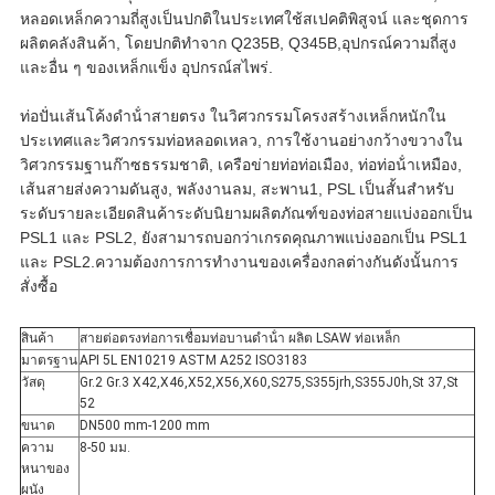
หลอดเหล็กความถี่สูงเป็นปกติในประเทศใช้สเปคติพิสูจน์ และชุดการ
ผลิตคลังสินค้า, โดยปกติทําจาก Q235B, Q345B,อุปกรณ์ความถี่สูง
และอื่น ๆ ของเหล็กแข็ง อุปกรณ์สไพร่.
ท่อปั่นเส้นโค้งดําน้ําสายตรง ในวิศวกรรมโครงสร้างเหล็กหนักใน
ประเทศและวิศวกรรมท่อหลอดเหลว, การใช้งานอย่างกว้างขวางใน
วิศวกรรมฐานก๊าซธรรมชาติ, เครือข่ายท่อท่อเมือง, ท่อท่อน้ําเหมือง,
เส้นสายส่งความดันสูง, พลังงานลม, สะพาน1, PSL เป็นสั้นสําหรับ
ระดับรายละเอียดสินค้าระดับนิยามผลิตภัณฑ์ของท่อสายแบ่งออกเป็น
PSL1 และ PSL2, ยังสามารถบอกว่าเกรดคุณภาพแบ่งออกเป็น PSL1
และ PSL2.ความต้องการการทํางานของเครื่องกลต่างกันดังนั้นการ
สั่งซื้อ
สินค้า
สายต่อตรงท่อการเชื่อมท่อบานดําน้ํา ผลิต LSAW ท่อเหล็ก
มาตรฐาน
API 5L EN10219 ASTM A252 ISO3183
วัสดุ
Gr.2 Gr.3 X42,X46,X52,X56,X60,S275,S355jrh,S355J0h,St 37,St
52
ขนาด
DN500 mm-1200 mm
ความ
8-50 มม.
หนาของ
ผนัง