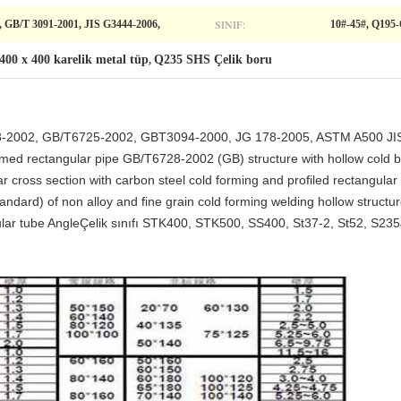
SINIF:
 GB/T 3091-2001, JIS G3444-2006,
10#-45#, Q195-
400 x 400 karelik metal tüp
Q235 SHS Çelik boru
,
728-2002, GB/T6725-2002, GBT3094-2000, JG 178-2005, ASTM A500 JI
med rectangular pipe GB/T6728-2002 (GB) structure with hollow cold 
ar cross section with carbon steel cold forming and profiled rectangula
ard) of non alloy and fine grain cold forming welding hollow structur
gular tube AngleÇelik sınıfı STK400, STK500, SS400, St37-2, St52, S2