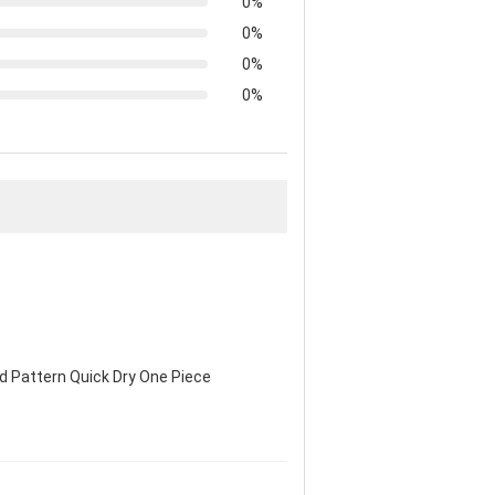
0%
0%
0%
0%
d Pattern Quick Dry One Piece