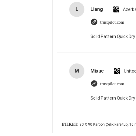
L
Liang
Azerba
trustpilot.com
Solid Pattern Quick D
M
Mixue
Unite
trustpilot.com
Solid Pattern Quick D
,
ETIKET:
90 X 90 Karbon Çelik kare tüp
16 