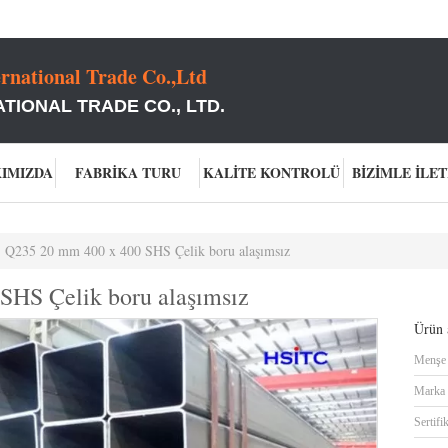
rnational Trade Co.,Ltd
TIONAL TRADE CO., LTD.
KIMIZDA
FABRIKA TURU
KALITE KONTROLÜ
BIZIMLE İLET
 Q235 20 mm 400 x 400 SHS Çelik boru alaşımsız
SHS Çelik boru alaşımsız
Ürün a
Menşe 
Marka 
Sertifi