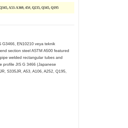
Q345, A53-A369, 45#, Q235, Q345, Q195
S G3466, EN10210 veya teknik
bend section steel ASTM A500 featured
r pipe welded rectangular tubes and
e profile JIS G 3466 (Japanese
35JR, S335JR, A53, A106, A252, Q195,