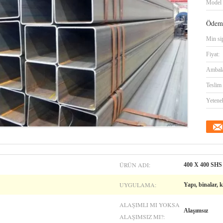
Model 
Ödeme
Min sip
Fiyat:
Ambalaj
Teslim 
Yetene
ÜRÜN ADI:
400 X 400 SHS 
UYGULAMA:
Yapı, binalar, 
ALAŞIMLI MI YOKSA
Alaşımsız
ALAŞIMSIZ MI?: