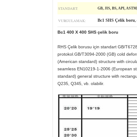
STANDART:
GB, JIS, BS, API, ASTM,
VURGULAMAK:
Bc1 SHS Çelik boru
,
Bc1 400 X 400 SHS çelik boru
RHS Çelik borusu için standart GB/T6
protokol.GB/T3094-2000 (GB) cold defor
(American standard) structure with circul
seamless EN10219-1-2006 (European stand
standard) general structure with rectan
Q235, Q345, vb. olabilir.