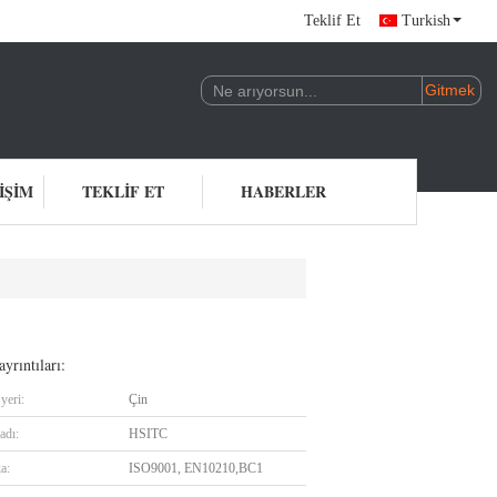
Teklif Et
Turkish
IŞIM
TEKLIF ET
HABERLER
yrıntıları:
yeri:
Çin
adı:
HSITC
ka:
ISO9001, EN10210,BC1