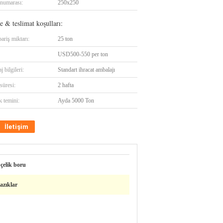
numarası:
250x250
 & teslimat koşulları:
ariş miktarı:
25 ton
USD500-550 per ton
 bilgileri:
Standart ihracat ambalajı
süresi:
2 hafta
k temini:
Ayda 5000 Ton
İletişim
çelik boru
kazıklar