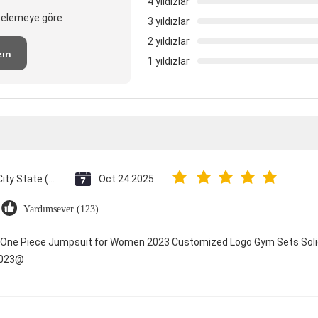
4 yıldızlar
ncelemeye göre
3 yıldızlar
2 yıldızlar
zın
1 yıldızlar
Vatican City State (Holy See)
Oct 24.2025
Yardımsever (123)
y One Piece Jumpsuit for Women 2023 Customized Logo Gym Sets Soli
2023@