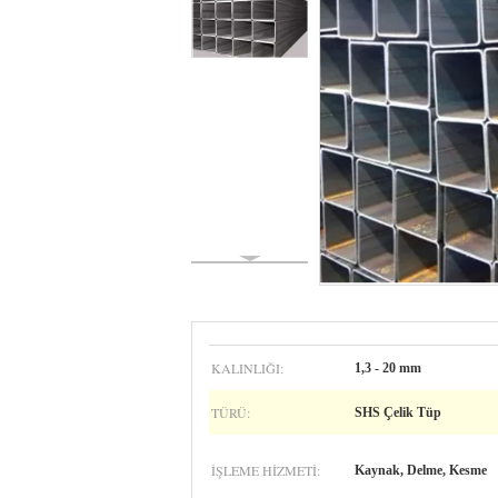
KALINLIĞI:
1,3 - 20 mm
TÜRÜ:
SHS Çelik Tüp
İŞLEME HIZMETI:
Kaynak, Delme, Kesme