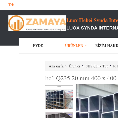
Tel:
Luox Hebei Synda Inte
LUOX SYNDA INTERNA
EVDE
ÜRÜNLER
BIZIM HAK
Ana sayfa
Ürünler
SHS Çelik Tüp
bc1
bc1 Q235 20 mm 400 x 400 