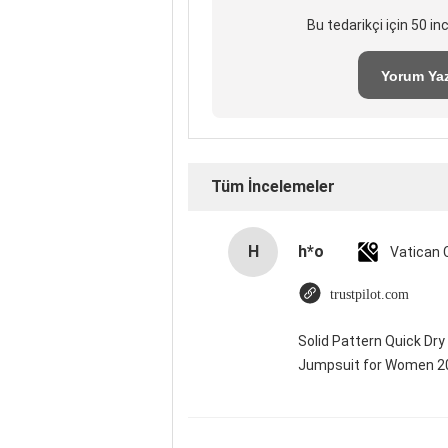
Bu tedarikçi için 50 i
Yorum Ya
Tüm İncelemeler
H
h*o
trustpilot.com
Solid Pattern Quick Dr
Jumpsuit for Women 