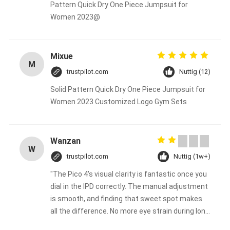
Pattern Quick Dry One Piece Jumpsuit for
Women 2023@
Mixue
M
trustpilot.com
Nuttig (12)
Solid Pattern Quick Dry One Piece Jumpsuit for
Women 2023 Customized Logo Gym Sets
Wanzan
W
trustpilot.com
Nuttig (1w+)
"The Pico 4's visual clarity is fantastic once you
dial in the IPD correctly. The manual adjustment
is smooth, and finding that sweet spot makes
all the difference. No more eye strain during long
sessions. Highly recommend taking the time to