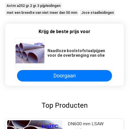
set it up properly!""The Pico 4's visual clarity is
Astm a252 gr.2 gr.3 pijpleidingen
fantastic once you dial in the IPD correctly. The
met een breedte van niet meer dan 50 mm
Joce staalleidingen
manual adjustment is smooth, and finding that
sweet spot makes all the difference. No more
eye strain during long sessions. Highly
Krijg de beste prijs voor
recommend taking the time to set it up
properly!""The Pico 4's visual clarity is fantastic
Naadloze koolstofstaalpijpen
once you dial in the IPD correctly. The manual
voor de overbrenging van olie
adjustment is smooth, and finding that sweet
spot makes all the difference. No more eye
strain during long sessions. Highly recommend
Doorgaan
taking the time to set it up properly!""The Pico
4's visual clarity is fantastic once you dial in the
IPD correctly. The manual adjustment is
smooth, and finding that sweet spot makes all
Top Producten
the difference. No more eye strain during long
sessions. Highly r
DN600 mm LSAW