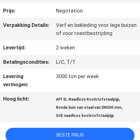
KWALITEITSCONTROLE
Prijs:
Negotation
NEEM
Verpakking Details:
Verf en bekleding voor lege buizen
of voor roestbestrijding
CONTACT
Levertijd:
2 weken
MET
Betalingscondities:
L/C, T/T
ONS
Levering
3000 ton per week
OP
vermogen:
Hoog licht:
,
API 5L Naadloze Koolstofstaalpijp
NIEUWS
,
Ronde buis van staal van DN500 mm
GrB naadloos koolstofstaalpijp
VRAAG
BESTE PRIJS