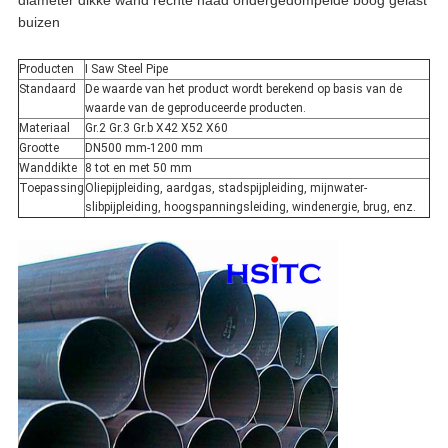
diameter dikke wand rechte naad ondergedompelde boog gelast
buizen
Producten
I Saw Steel Pipe
Standaard
De waarde van het product wordt berekend op basis van de
waarde van de geproduceerde producten.
Materiaal
Gr.2 Gr.3 Gr.b X42 X52 X60
Grootte
DN500 mm-1200 mm
Wanddikte
8 tot en met 50 mm
Toepassing
Oliepijpleiding, aardgas, stadspijpleiding, mijnwater-
slibpijpleiding, hoogspanningsleiding, windenergie, brug, enz.