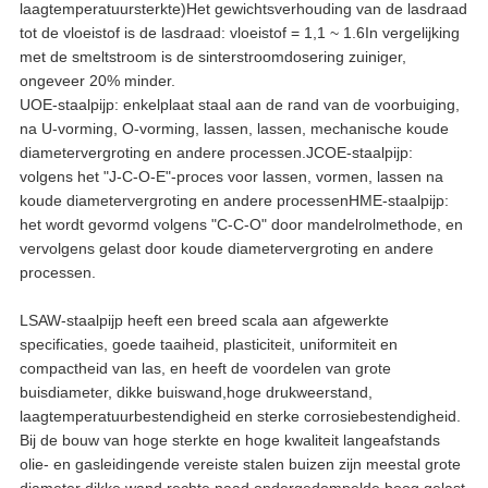
laagtemperatuursterkte)Het gewichtsverhouding van de lasdraad
tot de vloeistof is de lasdraad: vloeistof = 1,1 ~ 1.6In vergelijking
met de smeltstroom is de sinterstroomdosering zuiniger,
ongeveer 20% minder.
UOE-staalpijp: enkelplaat staal aan de rand van de voorbuiging,
na U-vorming, O-vorming, lassen, lassen, mechanische koude
diametervergroting en andere processen.
JCOE-staalpijp:
volgens het "J-C-O-E"-proces voor lassen, vormen, lassen na
koude diametervergroting en andere processen
HME-staalpijp:
het wordt gevormd volgens "C-C-O" door mandelrolmethode, en
vervolgens gelast door koude diametervergroting en andere
processen.
LSAW-staalpijp heeft een breed scala aan afgewerkte
specificaties, goede taaiheid, plasticiteit, uniformiteit en
compactheid van las, en heeft de voordelen van grote
buisdiameter, dikke buiswand,hoge drukweerstand,
laagtemperatuurbestendigheid en sterke corrosiebestendigheid.
Bij de bouw van hoge sterkte en hoge kwaliteit langeafstands
olie- en gasleidingende vereiste stalen buizen zijn meestal grote