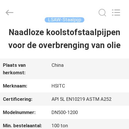
Hebei
Synda
International
Trade
LSAW-Staalpijp
Co.,Ltd.
All
Naadloze koolstofstaalpijpen
HUIS
Rights
Reserved.
Developed
voor de overbrenging van olie
by
ECER
PRODUCTEN
Plaats van
China
herkomst:
OVER
Merknaam:
HSITC
ONS
Certificering:
API 5L EN10219 ASTM A252
FABRIEKSTOCHT
Modelnummer:
DN500-1200
Min. bestelaantal:
100 ton