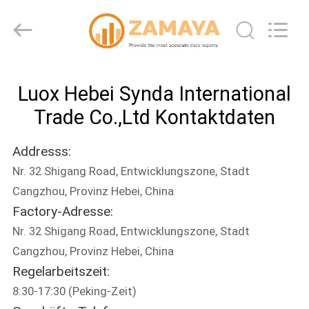
Synda
International
Trade
Co.,Ltd.
All
Rights
Reserved.
Developed
ZU
by
ECER
Luox Hebei Synda International
HAUSE
Trade Co.,Ltd Kontaktdaten
PRODUKTE
Addresss:
Nr. 32 Shigang Road, Entwicklungszone, Stadt
ÜBER
Cangzhou, Provinz Hebei, China
UNS
Factory-Adresse:
Nr. 32 Shigang Road, Entwicklungszone, Stadt
WERKSBESICHTIGUNG
Cangzhou, Provinz Hebei, China
Regelarbeitszeit:
8:30-17:30 (Peking-Zeit)
QUALITÄTSKONTROLLE