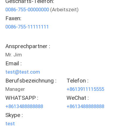
Geschäfts-Telefon:
0086-755-00000000
(Arbeitszeit)
KONTAKT
Faxen:
MIT
0086-755-11111111
UNS
Ansprechpartner :
NEUIGKEITEN
Mr. Jim
Email :
BITTE UM
test@test.com
EIN
Berufsbezeichnung :
Telefon :
Manager
+8613911115555
ANGEBOT
WHATSAPP :
WeChat :
+8613488888888
+8613488888888
SITEMAP
Skype :
test
DATENSCHUTZRICHTLINIE