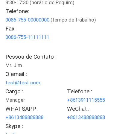
8:30-17:30 (horário de Pequim)
Telefone:
CONTROLE
0086-755-00000000
(tempo de trabalho)
DE
Fax:
QUALIDADE
0086-755-11111111
CONTACTE-
Pessoa de Contato :
NOS
Mr. Jim
O email :
NOTÍCIAS
test@test.com
Cargo :
Telefone :
Manager
+8613911115555
SOLICITE UM
WHATSAPP :
WeChat :
ORÇAMENTO
+8613488888888
+8613488888888
Skype :
MAPA