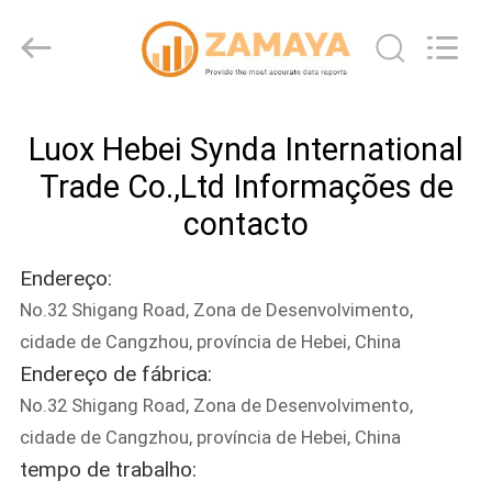
Synda
International
Trade
Co.,Ltd.
All
Rights
Reserved.
Developed
PARA
by
ECER
Luox Hebei Synda International
CASA
Trade Co.,Ltd Informações de
PRODUTOS
contacto
Endereço:
SOBRE
No.32 Shigang Road, Zona de Desenvolvimento,
NÓS
cidade de Cangzhou, província de Hebei, China
Endereço de fábrica:
VISITA
No.32 Shigang Road, Zona de Desenvolvimento,
À
cidade de Cangzhou, província de Hebei, China
tempo de trabalho:
FÁBRICA