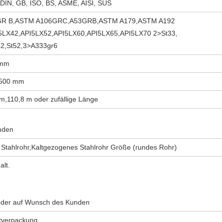
 DIN, GB, ISO, BS, ASME, AISI, SUS
GR B,ASTM A106GRC,A53GRB,ASTM A179,ASTM A192
5LX42,API5LX52,API5LX60,API5LX65,API5LX70 2>St33,
t42,St52,3>A333gr6
 mm
2500 mm
m,110,8 m oder zufällige Länge
nden
Stahlrohr,Kaltgezogenes Stahlrohr Größe (rundes Rohr)
lt.
der auf Wunsch des Kunden
verpackung...