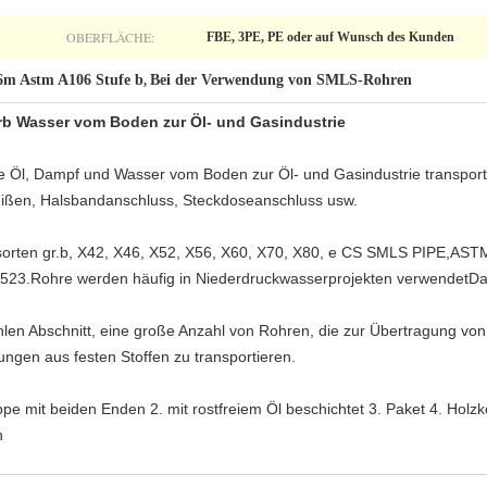
OBERFLÄCHE:
FBE, 3PE, PE oder auf Wunsch des Kunden
6m Astm A106 Stufe b
Bei der Verwendung von SMLS-Rohren
,
rb Wasser vom Boden zur Öl- und Gasindustrie
die Öl, Dampf und Wasser vom Boden zur Öl- und Gasindustrie transporti
ßen, Halsbandanschluss, Steckdoseanschluss usw.
hlsorten gr.b, X42, X46, X52, X56, X60, X70, X80, e CS SMLS PIPE,A
Rohre werden häufig in Niederdruckwasserprojekten verwendetDas P
ohlen Abschnitt, eine große Anzahl von Rohren, die zur Übertragung vo
ngen aus festen Stoffen zu transportieren.
pe mit beiden Enden 2. mit rostfreiem Öl beschichtet 3. Paket 4. Holz
h