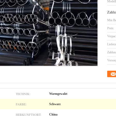
Model
Zahlu
Min Be
Preis:
Verpac
Lieferz
Zahlun
Versor
TECHNIK:
Warmgewalzt
FARBE:
Schwarz
HERKUNFTSORT:
China