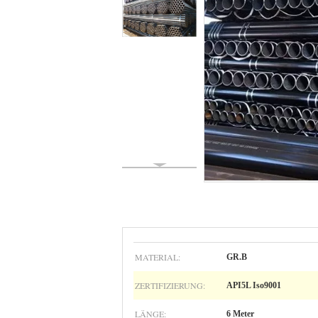
MATERIAL:
GR.B
ZERTIFIZIERUNG:
API5L Iso9001
LÄNGE:
6 Meter