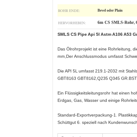
ROHR ENDE:
Bevel oder Plain
HERVORHEBEN:
6m CS SMLS-Rohr
,
SMLS CS Pipe Api 5l Astm A106 A53 G
Das Ölrohrprojekt ist eine Rohrleitung, 
mm,Der Anschlussmodus umfasst Schwei
Die API 5L umfasst 219.1-2032 mit Sta
GBT8163 GBT8162,Q235 Q345 GR.BST523.
Ein Flüssigkeitsleitungsrohr hat einen h
Erdgas, Gas, Wasser und einige Rohrleitu
Standard-Exportverpackung-1. Plastikkap
Schüttgut 6. speziell nach Kundenwunsc