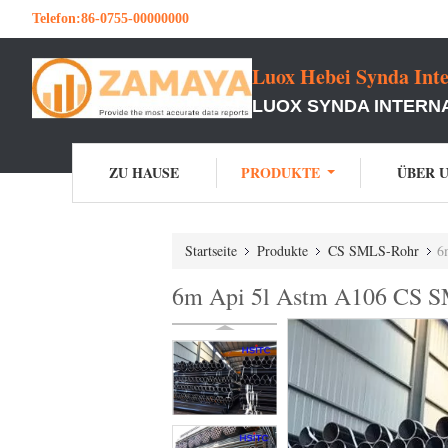
Telefon:
86-0755-00000000
Luox Hebei Synda Inte
LUOX SYNDA INTERNA
ZU HAUSE
PRODUKTE
ÜBER 
Startseite
Produkte
CS SMLS-Rohr
6
6m Api 5l Astm A106 CS SM