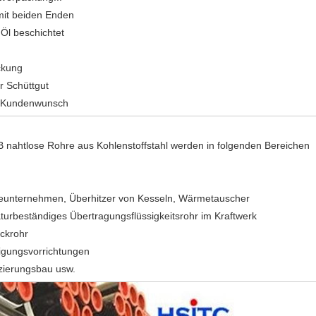
mit beiden Enden
r Öl beschichtet
ckung
r Schüttgut
ch Kundenwunsch
nahtlose Rohre aus Kohlenstoffstahl werden in folgenden Bereichen
ieunternehmen, Überhitzer von Kesseln, Wärmetauscher
urbeständiges Übertragungsflüssigkeitsrohr im Kraftwerk
uckrohr
igungsvorrichtungen
zierungsbau usw.