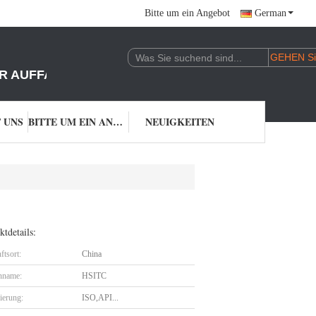
Bitte um ein Angebot
German
DER AUFFASSUNG, DASS DIE IN DER VERORDNUNG 
 UNS
BITTE UM EIN ANGEBOT
NEUIGKEITEN
tdetails:
ftsort:
China
nname:
HSITC
zierung:
ISO,API...