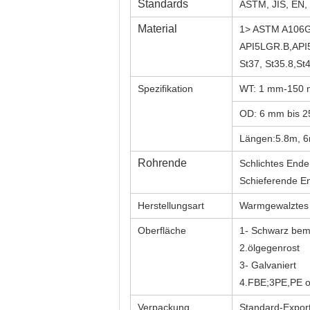
Standards
ASTM, JIS, EN,
Material
1> ASTM A106
API5LGR.B,API
St37, St35.8,S
Spezifikation
WT: 1 mm-150
OD: 6 mm bis 
Längen:5.8m, 6
Rohrende
Schlichtes Ende
Schieferende E
Herstellungsart
Warmgewalztes 
Oberfläche
1- Schwarz bema
2.ölgegenrost
3- Galvaniert
4.FBE;3PE,PE o
Verpackung
Standard-Export