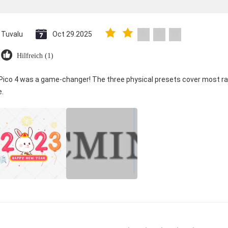
Tuvalu
Oct 29.2025
Hilfreich (1)
 Pico 4 was a game-changer! The three physical presets cover most ra
e.