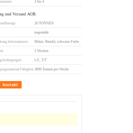
lnummer:
2 bis 4
ng und Versand AGB:
stellmenge:
20 TONNEN
negotiable
kung Informationen:
Mütze, Bündel, schwarze Farbe.
eit:
2 Wochen
gsbedingungen:
L/C, T/T
gungsmaterial-Fähigkeit:
3000 Tonnen pro Woche
Kontakt