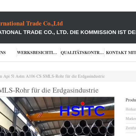
rnational Trade Co.,Ltd
TIONAL TRADE CO., LTD. DIE KOMMISSION IST 
UNS
WERKSBESICHTIGUNG
QUALITÄTSKONTROLLE
KONTAKT MIT
m Api 5l Astm A106 CS SMLS-Rohr für die Erdgasindustrie
LS-Rohr für die Erdgasindustrie
Produk
Herkun
Marke
Zertifi