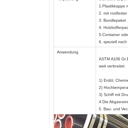
1.Plastikkappe 
2. mit rostfeste
3. Bundlepaket
4. Holzkofferpa
5:Container ode
6. speziell na
Anwendung
ASTM A106 Gr.B 
weit verbreitet:
1) Erdöl, Chem
2) Hochtemperat
3) Schiff mit Dr
4.Die Abgasrein
5. Bau- und Ver