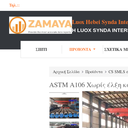
Τηλ.::
Luox Hebei Synda Inte
Η LUOX SYNDA INTER
ΣΠΊΤΙ
ΠΡΟΪΌΝΤΑ
ΣΧΕΤΙΚΆ Μ
Αρχική Σελίδα
Προϊόντα
CS SMLS 
ASTM A106 Χωρίς έλξη κα