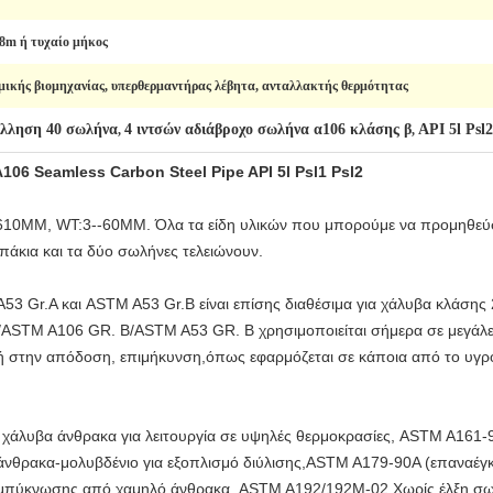
,8m ή τυχαίο μήκος
ημικής βιομηχανίας, υπερθερμαντήρας λέβητα, ανταλλακτής θερμότητας
όλληση 40 σωλήνα
4 ιντσών αδιάβροχο σωλήνα α106 κλάσης β
API 5l Psl
,
,
6 Seamless Carbon Steel Pipe API 5l Psl1 Psl2
610MM, WT:3--60MM. Όλα τα είδη υλικών που μπορούμε να προμηθε
άκια και τα δύο σωλήνες τελειώνουν.
3 Gr.A και ASTM A53 Gr.B είναι επίσης διαθέσιμα για χάλυβα κλάσης 
/ASTM A106 GR. B/ASTM A53 GR. B χρησιμοποιείται σήμερα σε μεγάλες 
χή στην απόδοση, επιμήκυνση,όπως εφαρμόζεται σε κάποια από το υγρ
άλυβα άνθρακα για λειτουργία σε υψηλές θερμοκρασίες, ASTM A161
νθρακα-μολυβδένιο για εξοπλισμό διύλισης,ASTM A179-90A (επαναέγκρ
υμπύκνωσης από χαμηλό άνθρακα, ASTM A192/192M-02 Χωρίς έλξη σωλ