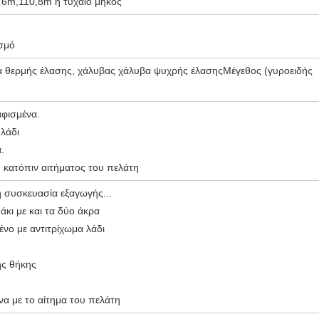
, 6m,110,8m ή τυχαίο μήκος
ισμό
 θερμής έλασης, χάλυβας χάλυβα ψυχρής έλασηςΜέγεθος (γυροειδής
φισμένα.
 λάδι
.
 κατόπιν αιτήματος του πελάτη
 συσκευασία εξαγωγής...
άκι με και τα δύο άκρα
νο με αντιτρίχωμα λάδι
ης θήκης
να με το αίτημα του πελάτη