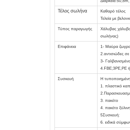
Διάρκεια:50,8m
Τέλος σωλήνα
Καθαρό τέλος
Τελεία με βελον
Τύπος παραγωγής
Χάλυβας χάλυβα
σωλήνας)
Επιφάνεια
1- Μαύρα ζωγρα
2.αντισιώδες σε
3- Γαλβανισμένα
4.FBE;3PE,PE ή
Συσκευή
Η τυποποιημένη
1. πλαστικό καπ
2.Παρασκευασμέ
3. πακέτο
4. πακέτο ξύλιν
5Συσκευή:
6. ειδικά σύμφω