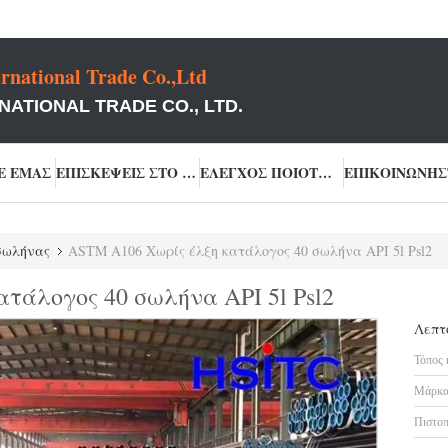
rnational Trade Co.,Ltd
NATIONAL TRADE CO., LTD.
Ε ΕΜΆΣ
ΕΠΙΣΚΈΨΕΙΣ ΣΤΟ ΕΡΓΟΣΤΆΣΙΟ
ΈΛΕΓΧΟΣ ΠΟΙΌΤΗΤΑΣ
σωλήνας
ASTM A106 Χωρίς έλξη κατάλογος 40 σωλήνα API 5l Psl2
τάλογος 40 σωλήνα API 5l Psl2
Λεπτ
Τόπος 
Μάρκα
Πιστοπ