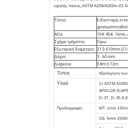
υψηλής πίεσης,ASTM A209/A209m-03 Χωρ
Τύπος
Ειδικότερα, οι 
χρησιμοποιηθούν
Αξία
10#-45#, 16mn, 
Σχήμα τμήματος
Γύρω
Εξωτερική διάμετρος
21.3-610mm ((1/
Δάχος
3 - 60 mm
Διάρκεια
5.8m ή 12m
Τύπος
Αξιολόγηση των
Υλικό
1> ASTM A106
API5LGR.B,API
Στ 37, Στ 35.8,
Προδιαγραφές
WT: 1mm-150
ΟΔ: 6mm-250