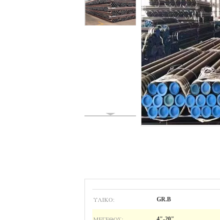
ΥΛΙΚΌ:
GR.B
ΜΈΓΕΘΟΣ:
4"-20"