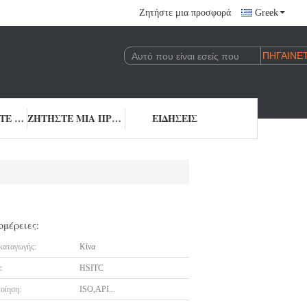
Ζητήστε μια προσφορά
Greek
ΕΠΙΚΟΙΝΩΝΉΣΤΕ ΜΑΖΊ ΜΑΣ
ΖΗΤΉΣΤΕ ΜΙΑ ΠΡΟΣΦΟΡΆ
ΕΙΔΉΣΕΙΣ
ομέρειες:
καταγωγής:
Κίνα
:
HSITC
οίηση:
ISO,API...