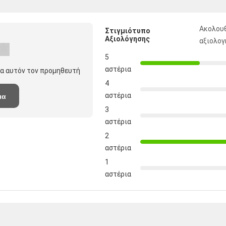
Ακολουθ
Στιγμιότυπο
Αξιολόγησης
αξιολο
5
αστέρια
ια αυτόν τον προμηθευτή
4
αστέρια
ια
3
αστέρια
2
αστέρια
1
αστέρια