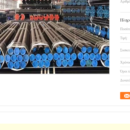
Αριθμό
Πληρ
Ποσότη
Τιμή:
Συσκευ
Χρόνος
Όροι π
Δυνατό