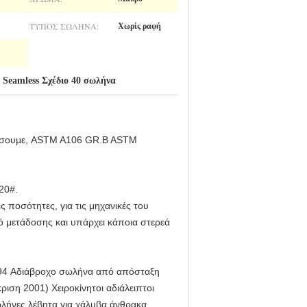
ΤΎΠΟΣ ΣΩΛΉΝΑ:
Χωρίς ραφή
2 Seamless Σχέδιο 40 σωλήνα
ύσουμε, ASTM A106 GR.B ASTM
20#.
ποσότητες, για τις μηχανικές του
ό μετάδοσης και υπάρχει κάποια στερεά
-94 Αδιάβροχο σωλήνα από απόσταξη
ιση 2001) Χειροκίνητοι αδιάλειπτοι
ήνες λέβητα για χάλυβα άνθρακα