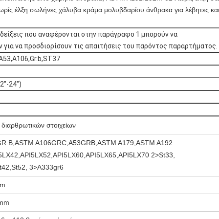
ίς έλξη σωλήνες χάλυβα κράμα μολυβδαρίου άνθρακα για λέβητες κα
ενδείξεις που αναφέρονται στην παράγραφο 1 μπορούν να
 για να προσδιορίσουν τις απαιτήσεις του παρόντος παραρτήματος.
A53,A106,Gr.b,ST37
2"-24")
 διαρθρωτικών στοιχείων
GR B,ASTM A106GRC,A53GRB,ASTM A179,ASTM A192
5LX42,API5LX52,API5LX60,API5LX65,API5LX70 2>St33,
St42,St52, 3>A333gr6
mm
0mm