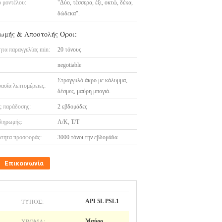
 μοντέλου:
"Δύο, τέσσερα, έξι, οκτώ, δέκα,
δώδεκα".
ωμής & Αποστολής Όροι:
τα παραγγελίας min:
20 τόνους
negotiable
Στρογγυλό άκρο με κάλυμμα,
ασία λεπτομέρειες:
δέσμες, μαύρη μπογιά.
 παράδοσης:
2 εβδομάδες
ληρωμής:
Λ/Κ, Τ/Τ
τητα προσφοράς:
3000 τόνοι την εβδομάδα
Επικοινωνία
ΤΎΠΟΣ:
API 5L PSL1
ΧΡΏΜΑ:
Μαύρο