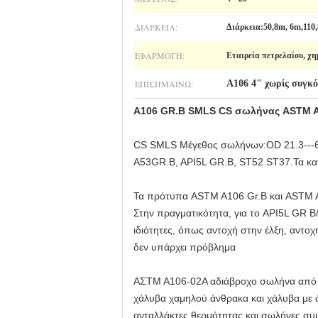
ΔΙΆΡΚΕΙΑ:
Διάρκεια:50,8m, 6m,110
ΕΦΑΡΜΟΓΉ:
Εταιρεία πετρελαίου, χ
ΕΠΙΣΗΜΑΊΝΩ:
Α106 4" χωρίς συγκ
Α106 GR.B SMLS CS σωλήνας ASTM A10
CS SMLS Μέγεθος σωλήνων:OD 21.3---
A53GR.B, API5L GR.B, ST52 ST37.Τα καπ
Τα πρότυπα ASTM A106 Gr.B και ASTM A5
Στην πραγματικότητα, για το API5L GR B
ιδιότητες, όπως αντοχή στην έλξη, αντο
δεν υπάρχει πρόβλημα
ΑΣTM A106-02Α αδιάβροχο σωλήνα από χ
χάλυβα χαμηλού άνθρακα και χάλυβα με ά
ανταλλάκτες θερμότητας και σωλήνες σ