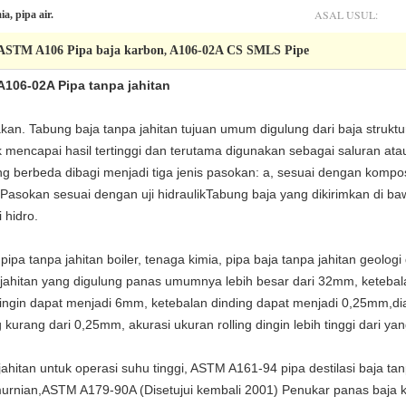
ASAL USUL:
, pipa air.
ASTM A106 Pipa baja karbon
A106-02A CS SMLS Pipe
,
A106-02A Pipa tanpa jahitan
an. Tabung baja tanpa jahitan tujuan umum digulung dari baja struktu
 mencapai hasil tertinggi dan terutama digunakan sebagai saluran ata
 berbeda dibagi menjadi tiga jenis pasokan: a, sesuai dengan komposi
Pasokan sesuai dengan uji hidraulikTabung baja yang dikirimkan di ba
 hidro.
pipa tanpa jahitan boiler, tenaga kimia, pipa baja tanpa jahitan geolog
a jahitan yang digulung panas umumnya lebih besar dari 32mm, keteba
dingin dapat menjadi 6mm, ketebalan dinding dapat menjadi 0,25mm,dia
urang dari 0,25mm, akurasi ukuran rolling dingin lebih tinggi dari yan
hitan untuk operasi suhu tinggi, ASTM A161-94 pipa destilasi baja tan
urnian,ASTM A179-90A (Disetujui kembali 2001) Penukar panas baja 