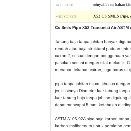
APLIKASI:
minyak bumi, bahan kimia
MENYOROTI:
X52 CS SMLS Pipe
,
Cs Smls Pipe X52 Transmisi Air ASTM 
Tabung baja tanpa jahitan banyak digunak
rendah atau baja struktural paduan untuk
cairan.2, sesuai dengan penggunaan yang
pasokan sesuai dengan sifat mekanik; C.
menahan tekanan cairan, juga harus diuji
pipa tanpa jahitan tujuan khusus dengan 
jenis lainnya.Diameter luar tabung tanp
luar tabung baja tanpa jahitan digulung 
dapat mencapai 5 mm, ketebalan dinding k
ASTM A106-02A pipa baja karbon tanpa ja
karbon-molibdenum untuk peralatan pem