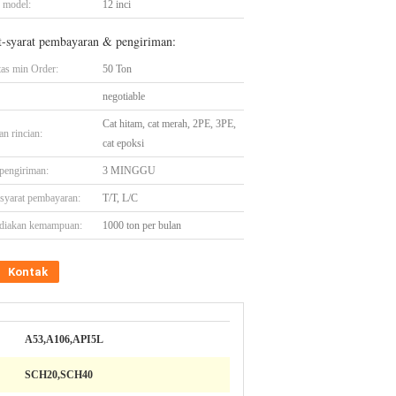
 model:
12 inci
t-syarat pembayaran & pengiriman:
tas min Order:
50 Ton
negotiable
Cat hitam, cat merah, 2PE, 3PE,
n rincian:
cat epoksi
pengiriman:
3 MINGGU
-syarat pembayaran:
T/T, L/C
diakan kemampuan:
1000 ton per bulan
Kontak
A53,A106,API5L
SCH20,SCH40