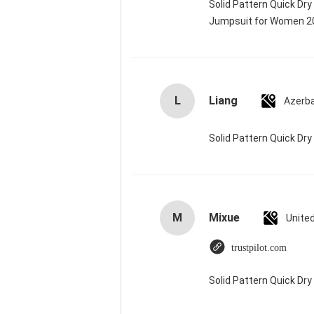
Solid Pattern Quick Dr
Jumpsuit for Women 
L
Liang
Azerba
Solid Pattern Quick D
M
Mixue
Unite
trustpilot.com
Solid Pattern Quick D