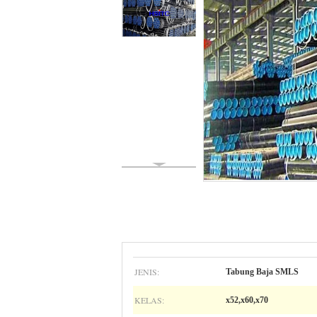
JENIS:
Tabung Baja SMLS
KELAS:
x52,x60,x70