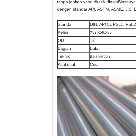
tanpa jahitan yang ditarik dinginBiasanya
dengan standar API, ASTM, ASME, JIS, D
Standar
DIN, API 5L PSL1, PSL
Kelas
X52,X56,X80
OD
12"
Bagian
Bulat
Teknik
Baja karbon
Asal usul
Cina