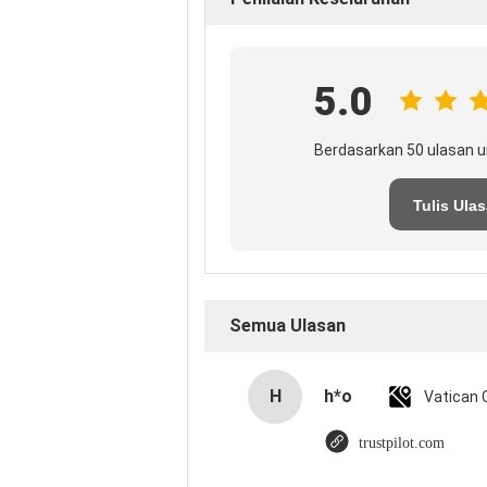
5.0
Berdasarkan 50 ulasan u
Tulis Ula
Semua Ulasan
H
h*o
trustpilot.com