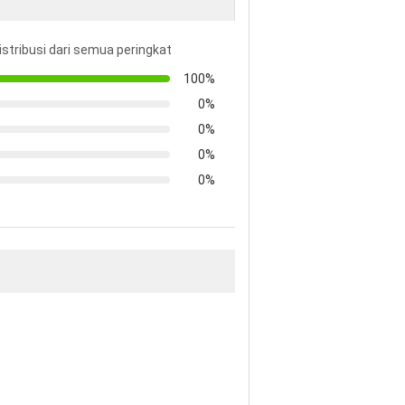
istribusi dari semua peringkat
100%
0%
0%
0%
0%