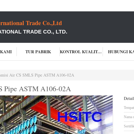
rnational Trade Co.,Ltd
TIONAL TRADE CO., LTD.
 KAMI
TUR PABRIK
KONTROL KUALITAS
HUBUNGI K
smisi Air CS SMLS Pipe ASTM A106-02A
LS Pipe ASTM A106-02A
Detai
Tempat 
Nama 
Sertifik