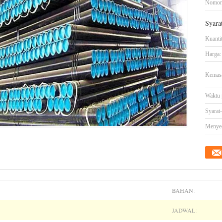
Nomor
Syara
Kuanti
Harga:
Kemasa
Waktu 
Syarat
Menye
BAHAN:
JADWAL: