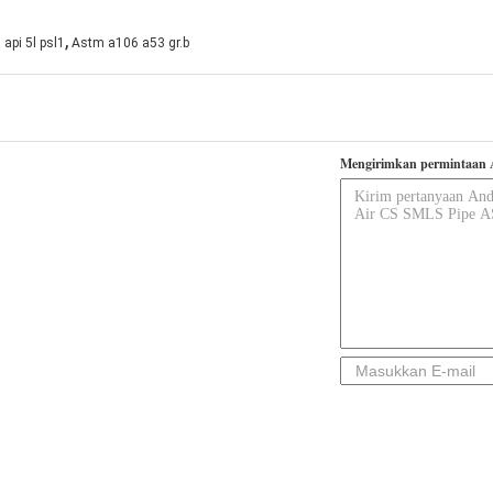
,
 api 5l psl1
Astm a106 a53 gr.b
Mengirimkan permintaan 