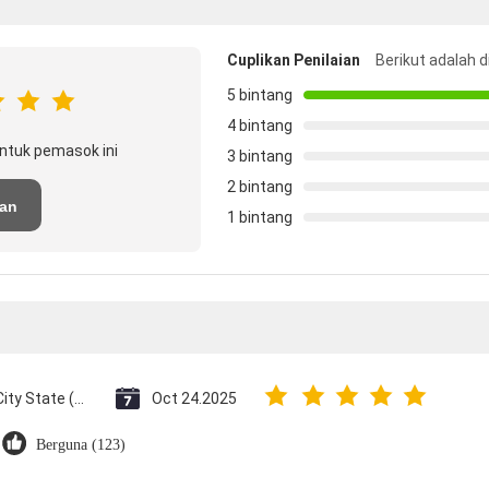
Cuplikan Penilaian
Berikut adalah d
5 bintang
4 bintang
ntuk pemasok ini
3 bintang
2 bintang
san
1 bintang
Vatican City State (Holy See)
Oct 24.2025
Berguna (123)