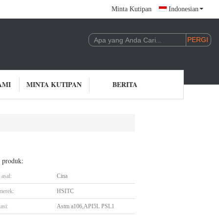
Minta Kutipan
Indonesian
AMI
MINTA KUTIPAN
BERITA
l produk:
asal:
Cina
merek:
HSITC
asi:
Astm a106,API5L PSL1