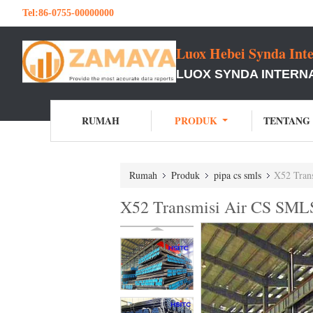
Tel:
86-0755-00000000
Luox Hebei Synda Inte
LUOX SYNDA INTERNA
RUMAH
PRODUK
TENTANG
Rumah
Produk
pipa cs smls
X52 Tran
X52 Transmisi Air CS SM