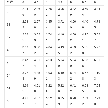
て
外径
3
3.5
4
4.5
5
5.5
6
く
2.14
2.46
2.76
3.05
3.32
3.59
3.84
32
6
0
2
2
9
4
7
だ
2.58
2.97
3.35
3.71
4.06
4.40
4.73
38
9
8
4
8
9
8
5
さ
2.88
3.32
3.74
4.16
4.56
4.95
5.32
42
い
5
3
9
2
2
1
7
3.10
3.58
4.04
4.49
4.93
5.35
5.77
45
7
2
4
5
2
8
1
地
3.47
4.01
4.53
5.04
5.54
6.03
6.51
50
図
7
4
8
9
9
6
1
3.77
4.35
4.93
5.49
6.04
6.57
7.10
54
3
9
2
3
2
8
3
プ
3.99
4.61
5.22
5.82
6.41
6.98
7.54
57
ラ
5
8
8
6
2
5
6
4.21
4.87
5.52
6.15
6.78
7.39
7.99
イ
60
7
7
4
9
2
2
0