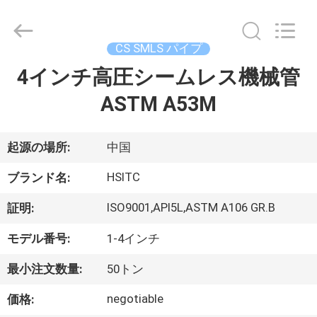
2021
-
2026
Luox
Hebei
CS SMLS パイプ
Synda
International
4インチ高圧シームレス機械管
家
Trade
Co.,Ltd.
All
ASTM A53M
へ
Rights
Reserved.
Developed
by
ECER
起源の場所:
中国
製
HSITC
品
ブランド名:
ISO9001,API5L,ASTM A106 GR.B
証明:
わ
モデル番号:
1-4インチ
た
最小注文数量:
50トン
し
negotiable
価格: