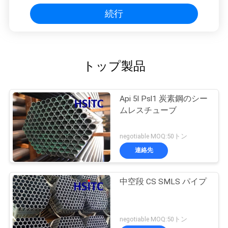
続行
トップ製品
Api 5l Psl1 炭素鋼のシー
ムレスチューブ
negotiable MOQ:50トン
連絡先
中空段 CS SMLS パイプ
negotiable MOQ:50トン