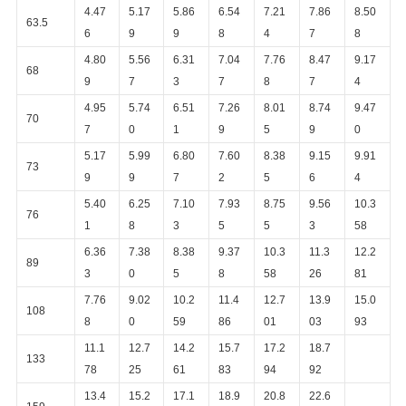
バ
4.47
5.17
5.86
6.54
7.21
7.86
8.50
63.5
6
9
9
8
4
7
8
シ
4.80
5.56
6.31
7.04
7.76
8.47
9.17
68
ー
9
7
3
7
8
7
4
4.95
5.74
6.51
7.26
8.01
8.74
9.47
ポ
70
7
0
1
9
5
9
0
リ
5.17
5.99
6.80
7.60
8.38
9.15
9.91
73
9
9
7
2
5
6
4
シ
5.40
6.25
7.10
7.93
8.75
9.56
10.3
76
ー
1
8
3
5
5
3
58
6.36
7.38
8.38
9.37
10.3
11.3
12.2
89
3
0
5
8
58
26
81
7.76
9.02
10.2
11.4
12.7
13.9
15.0
108
8
0
59
86
01
03
93
11.1
12.7
14.2
15.7
17.2
18.7
133
78
25
61
83
94
92
13.4
15.2
17.1
18.9
20.8
22.6