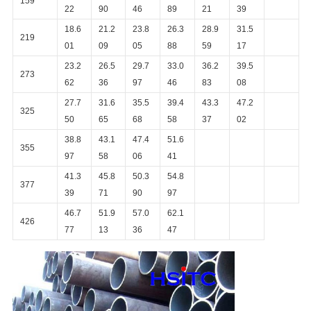
159
22
90
46
89
21
39
18.6
21.2
23.8
26.3
28.9
31.5
219
01
09
05
88
59
17
23.2
26.5
29.7
33.0
36.2
39.5
273
62
36
97
46
83
08
27.7
31.6
35.5
39.4
43.3
47.2
325
50
65
68
58
37
02
38.8
43.1
47.4
51.6
355
97
58
06
41
41.3
45.8
50.3
54.8
377
39
71
90
97
46.7
51.9
57.0
62.1
426
77
13
36
47