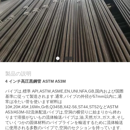
品
質
管
理
連
製品の説明
絡
4 インチ高圧黒鋼管 ASTM A53M
く
パイプは,標準 API,ASTM,ASME,EN,UNI,NFA,GB,国内および国際
基準に従って製造されます.通常,パイプの外径が57mm以内に,通
常は冷たい管を使います材料は
だ
10#,20#,45#,16Mn,GrB,Q345B,X42-56,ST44,ST52などASTM
A53/A53M-02流体配送パイプは,空洞の横切りに始まりから終わ
さ
りまで溶接がないもの流体輸送パイプは,油,天然ガス,ガス,水,そし
ていくつかの固体材料のパイプラインを輸送するために流体輸送
い
に使用される多数のパイプで,空洞のセクションを持っています.