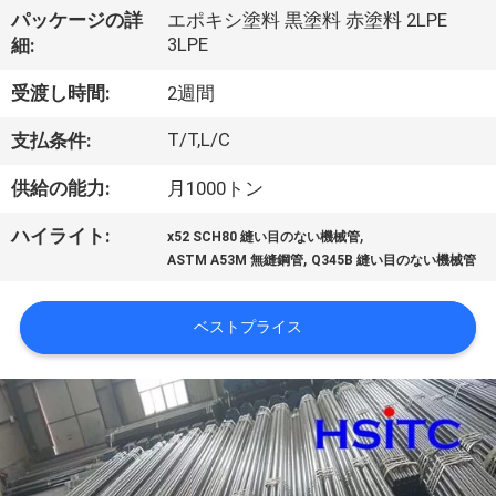
た
パッケージの詳
エポキシ塗料 黒塗料 赤塗料 2LPE
ち
3LPE
細:
に
受渡し時間:
2週間
つ
T/T,L/C
支払条件:
い
供給の能力:
月1000トン
て
,
ハイライト:
x52 SCH80 縫い目のない機械管
,
ASTM A53M 無縫鋼管
Q345B 縫い目のない機械管
工
ベストプライス
場
ツ
ア
ー