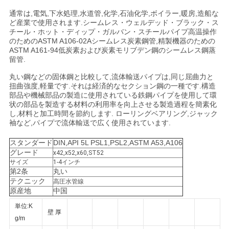
通常は,電気,下水処理,水道管,化学,石油化学,ボイラー,暖房,造船な
ど産業で使用されます.シームレス・ウェルデッド・ブラック・ス
ニ
チール・ホット・ディップ・ガルバン・スチールパイプ高温操作
のためのASTM A106-02Aシームレス炭素鋼管,精製機器のための
ュ
ASTM A161-94低炭素および炭素モリブデン鋼のシームレス鋼蒸
留管.
ー
丸い鋼などの固体鋼と比較して,流体輸送パイプは,同じ屈曲力と
扭曲強度,軽量です.それは経済的なセクション鋼の一種です.構造
ス
部品や機械部品の製造に使用されている鉄鋼パイプを使用して環
状の部品を製造する材料の利用率を向上させる製造過程を簡素化
し,材料と加工時間を節約します. ローリングベアリング,ジャック
袖など,パイプで流体輸送で広く使用されています.
引
スタンダード
DIN,API 5L PSL1,PSL2,ASTM A53,A106
金
グレード
x42,x52,x60,ST52
サイズ
1-4インチ
を
第2条
丸い
テクニック
高圧水管線
求
原産地
中国
単位:K
め
壁 厚
g/m