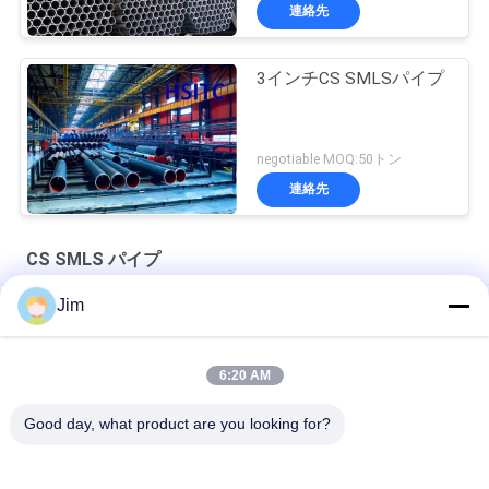
連絡先
3インチCS SMLSパイプ
negotiable MOQ:50トン
連絡先
CS SMLS パイプ
Jim
水力発電所 SCH80 CS SMLS パイプ フラットスレッドエンド
ASTM A106シームレス表40 パイプ API 5l Psl2
6:20 AM
6m Api 5l Astm A106 CS SMLSパイプ 石油ガス産業用
Good day, what product are you looking for?
人気カテゴリ
すべて