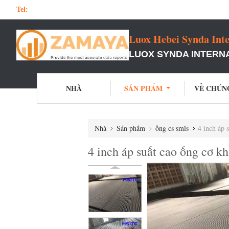
Tel:
Luox Hebei Synda Inte
LUOX SYNDA INTERNA
NHÀ
SẢN PHẨM
VỀ CHÚN
Nhà
Sản phẩm
ống cs smls
4 inch áp
4 inch áp suất cao ống cơ