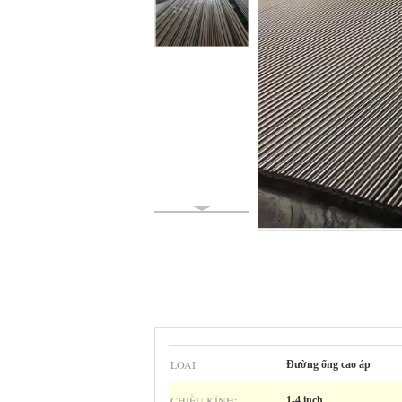
LOẠI:
Đường ống cao áp
CHIỀU KÍNH:
1-4 inch