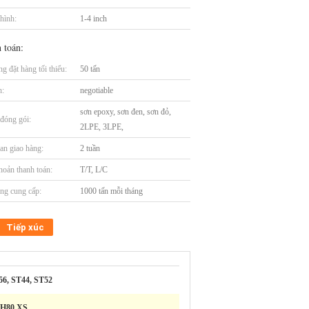
hình:
1-4 inch
 toán:
g đặt hàng tối thiểu:
50 tấn
n:
negotiable
sơn epoxy, sơn đen, sơn đỏ,
t đóng gói:
2LPE, 3LPE,
an giao hàng:
2 tuần
hoản thanh toán:
T/T, L/C
ng cung cấp:
1000 tấn mỗi tháng
Tiếp xúc
56, ST44, ST52
H80,XS