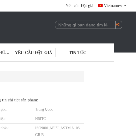
Yêu cầu Đặt giá
Vietnamese
LIÊN HỆ VỚI CHÚNG TÔI
YÊU CẦU ĐẶT GIÁ
TIN TỨC
 tin chi tiết sản phẩm:
gốc:
Trung Quốc
iệu:
HSITC
nhận:
ISO9001,API5L,ASTM A106
GR.B