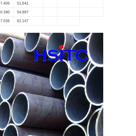
47.406
51.641
50.390
54.897
57.036
62.147