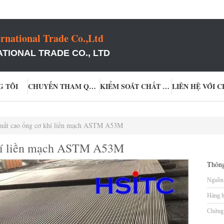
rnational Trade Co.,Ltd
TIONAL TRADE CO., LTD
G TÔI
CHUYẾN THAM QUAN NHÀ MÁY
KIỂM SOÁT CHẤT LƯỢNG
 suất cao ống cơ khí liền mạch ASTM A53M
 khí liền mạch ASTM A53M
Thông
Nguồn 
Hàng h
Chứng 