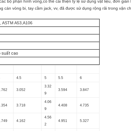
c bộ phận hình vòng,có thể cải thiện tỷ lệ sử dụng vật liệu, đơn giản hó
g cán vòng bi, tay cầm jack, vv, đã được sử dụng rộng rãi trong vận c
2, ASTM A53,A106
 suất cao
4
4.5
5
5.5
6
3.32
2.762
3.052
3.594
3.847
9
4.06
3.354
3.718
4.408
4.735
9
4.56
3.749
4.162
4.951
5.327
2