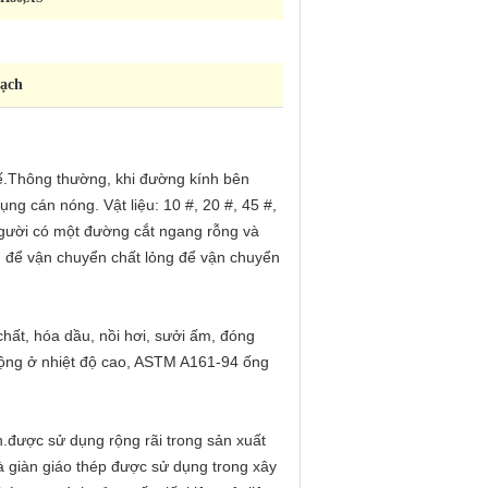
mạch
ế.Thông thường, khi đường kính bên
g cán nóng. Vật liệu: 10 #, 20 #, 45 #,
ười có một đường cắt ngang rỗng và
 để vận chuyển chất lỏng để vận chuyển
ất, hóa dầu, nồi hơi, sưởi ấm, đóng
ộng ở nhiệt độ cao, ASTM A161-94 ống
n.được sử dụng rộng rãi trong sản xuất
à giàn giáo thép được sử dụng trong xây