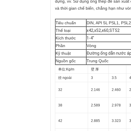
dựng, vv. Sử dụng ống thép để sản xuất cá
và thời gian chế biến, chẳng hạn như vòn
Tiêu chuẩn
DIN, API 5L PSL1, PSL
Thể loại
x42,x52,x60,ST52
Kích thước
1-4"
Phần
Vòng
Kỹ thuật
Đường ống dẫn nước áp
Nguồn gốc
Trung Quốc
单位:Kg/m
壁 厚
径 ngoài
3
3.5
32
2.146
2.460
38
2.589
2.978
42
2.885
3.323