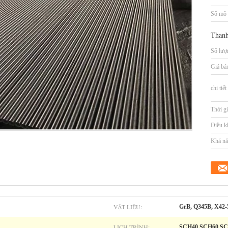
Số mô 
Thanh
Số lượn
Giá bá
chi tiế
Thời gi
Điều k
Khả nă
VẬT LIỆU:
GrB, Q345B, X42-
LỊCH TRÌNH:
SCH40,SCH60,SC