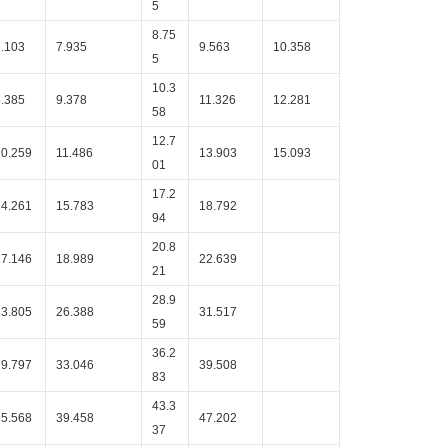
5
8.75
7.103
7.935
9.563
10.358
5
10.3
8.385
9.378
11.326
12.281
58
12.7
10.259
11.486
13.903
15.093
01
17.2
14.261
15.783
18.792
94
20.8
17.146
18.989
22.639
21
28.9
23.805
26.388
31.517
59
36.2
29.797
33.046
39.508
83
43.3
35.568
39.458
47.202
37