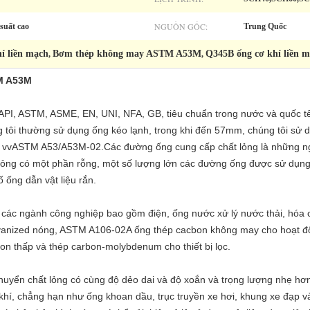
NGUỒN GỐC:
suất cao
Trung Quốc
í liền mạch
Bơm thép không may ASTM A53M
Q345B ống cơ khí liền 
,
,
TM A53M
API, ASTM, ASME, EN, UNI, NFA, GB, tiêu chuẩn trong nước và quốc t
tôi thường sử dụng ống kéo lạnh, trong khi đến 57mm, chúng tôi sử dụn
 vvASTM A53/A53M-02.Các đường ống cung cấp chất lỏng là những ng
lỏng có một phần rỗng, một số lượng lớn các đường ống được sử dụng
ố ống dẫn vật liệu rắn.
ác ngành công nghiệp bao gồm điện, ống nước xử lý nước thải, hóa ch
alvanized nóng, ASTM A106-02A ống thép cacbon không may cho hoạt đ
n thấp và thép carbon-molybdenum cho thiết bị lọc.
chuyển chất lỏng có cùng độ dẻo dai và độ xoắn và trọng lượng nhẹ hơ
khí, chẳng hạn như ống khoan dầu, trục truyền xe hơi, khung xe đạp v