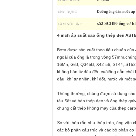
ỨNG DỤNG:
Đường ống dẫn nước áp 
LÀM NỔI BẬT:
x52 SCH80 ống cơ kh
4 inch áp suất cao ống thép đen AS
Bơm được sản xuất theo tiêu chuẩn của 
ngoài của ống là trong vòng 57mm,chúng 
16Mn, GrB, Q345B, X42-56, ST44, ST52
không hàn từ đầu đến cuốiống dẫn chất 
dầu, khí tự nhiên, khí đốt, nước và một s
Thông thường, chúng được sử dụng cho c
tàu.Sắt và hàn thép đen và ống thép g
chưng cất thép không may của thép carbo
So với thép rắn như thép tròn, ống vận 
các bộ phận cấu trúc và các bộ phận cơ 