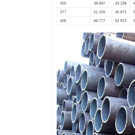
355
38.897
43.158
377
41.339
45.871
426
46.777
51.913