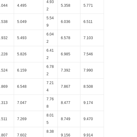
4.93
4.044
4.495
5.358
5.771
2
5.54
4.538
5.049
6.036
6.511
9
6.04
4.932
5.493
6.578
7.103
2
6.41
5.228
5.826
6.985
7.546
2
6.78
5.524
6.159
7.392
7.990
2
7.21
5.869
6.548
7.867
8.508
4
7.76
6.313
7.047
8.477
9.174
8
8.01
.511
7.269
8.749
9.470
5
8.38
6.807
7.602
9.156
9.914