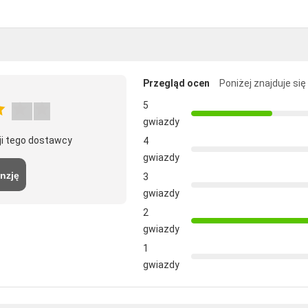
Przegląd ocen
Poniżej znajduje si
5
gwiazdy
ji tego dostawcy
4
gwiazdy
nzję
3
gwiazdy
2
gwiazdy
1
gwiazdy