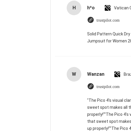
H
h*o
trustpilot.com
Solid Pattern Quick Dr
Jumpsuit for Women 
W
Wanzan
Braz
trustpilot.com
"The Pico 4's visual cla
sweet spot makes all th
properly!""The Pico 4's 
that sweet spot makes a
up properly!""The Pico 4