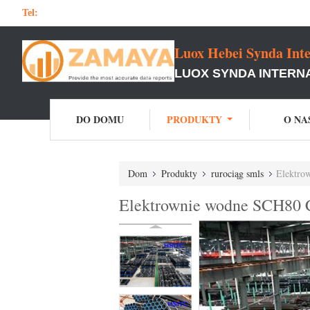
Tel:
Luox Hebei Synda Inte
LUOX SYNDA INTERNA
DO DOMU
PRODUKTY
O NA
Dom
Produkty
rurociąg smls
Elektro
Elektrownie wodne SCH80