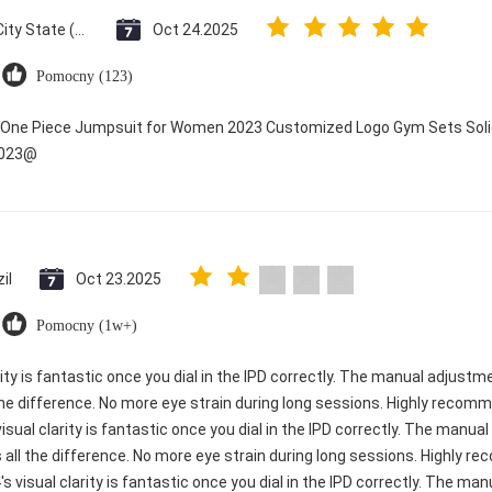
Vatican City State (Holy See)
Oct 24.2025
Pomocny (123)
y One Piece Jumpsuit for Women 2023 Customized Logo Gym Sets Soli
2023@
il
Oct 23.2025
Pomocny (1w+)
rity is fantastic once you dial in the IPD correctly. The manual adjustm
e difference. No more eye strain during long sessions. Highly recomme
visual clarity is fantastic once you dial in the IPD correctly. The manu
ll the difference. No more eye strain during long sessions. Highly re
's visual clarity is fantastic once you dial in the IPD correctly. The m