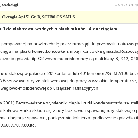
POCHODZENI
, wodociągi.
S
Okrągłe Api 5l Gr B
SCH80 CS SMLS
,
,
Gr.B do elektrowni wodnych o płaskim końcu A z naciągiem
y pompowanej na powierzchnię przez rurociągi do przemysłu naftoweg
ociągu ma płaski koniec,końcówka z nitką i końcówka gniazda;Rozpocz
ączenie gniazda itp.Głównym materiałem rury są stali klasy B, X42, X46
ę stalową w pakiecie, 20' kontener lub 40' kontener.ASTM A106 bezsz
2A Bezszwowe rury ze stali węglowej do pracy w wysokiej temperatur
ali węglowo-molibdenowej do urządzeń rafinacyjnych.
001) Bezszwedzone wymienniki ciepła i rurki kondensatorów ze stali n
otłowe.Rurka składa się z rury bez szwu i spawanej rury stalowej o p
ia obejmuje spawanie, podłączenie kołnierza, podłączenie gniazdka i
 X60, X70, X80,itd.