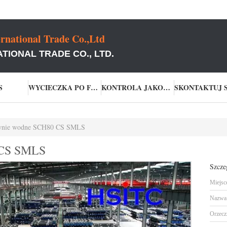
rnational Trade Co.,Ltd
TIONAL TRADE CO., LTD.
S
WYCIECZKA PO FABRYCE
KONTROLA JAKOŚCI
wnie wodne SCH80 CS SMLS
 CS SMLS
Szcze
Miejsc
Nazwa 
Orzecz