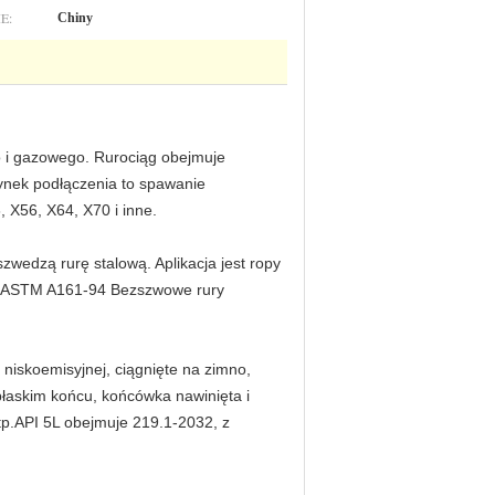
E:
Chiny
o i gazowego. Rurociąg obejmuje
ynek podłączenia to spawanie
, X56, X64, X70 i inne.
wedzą rurę stalową. Aplikacja jest ropy
ze, ASTM A161-94 Bezszwowe rury
iskoemisyjnej, ciągnięte na zimno,
łaskim końcu, końcówka nawinięta i
tp.API 5L obejmuje 219.1-2032, z