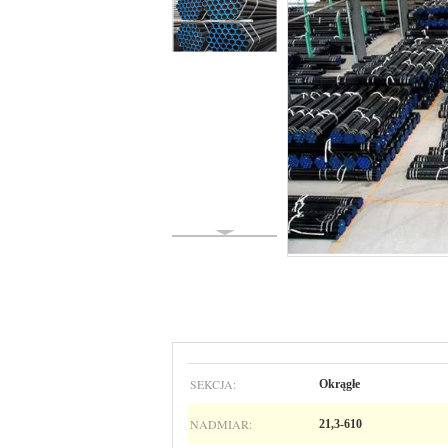
SEKCJA:
Okrągłe
NADMIAR:
21,3-610