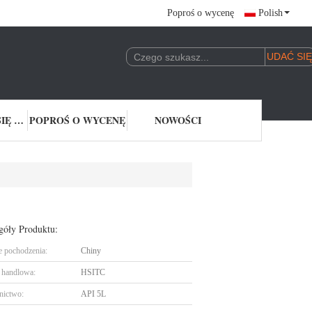
Poproś o wycenę
Polish
SKONTAKTUJ SIĘ Z NAMI
POPROŚ O WYCENĘ
NOWOŚCI
góły Produktu:
e pochodzenia:
Chiny
handlowa:
HSITC
nictwo:
API 5L