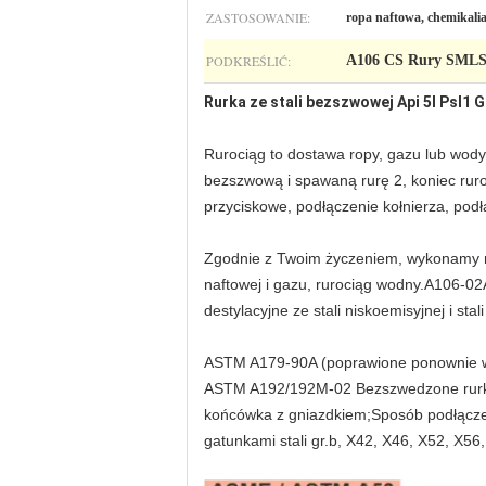
ZASTOSOWANIE:
ropa naftowa, chemikalia
PODKREŚLIĆ:
A106 CS Rury SML
Rurka ze stali bezszwowej Api 5l Psl1 
Rurociąg to dostawa ropy, gazu lub wod
bezszwową i spawaną rurę 2, koniec rur
przyciskowe, podłączenie kołnierza, podł
Zgodnie z Twoim życzeniem, wykonamy rur
naftowej i gazu, rurociąg wodny.A106-0
destylacyjne ze stali niskoemisyjnej i st
ASTM A179-90A (poprawione ponownie w 2
ASTM A192/192M-02 Bezszwedzone rurki k
końcówka z gniazdkiem;Sposób podłączen
gatunkami stali gr.b, X42, X46, X52, X56,