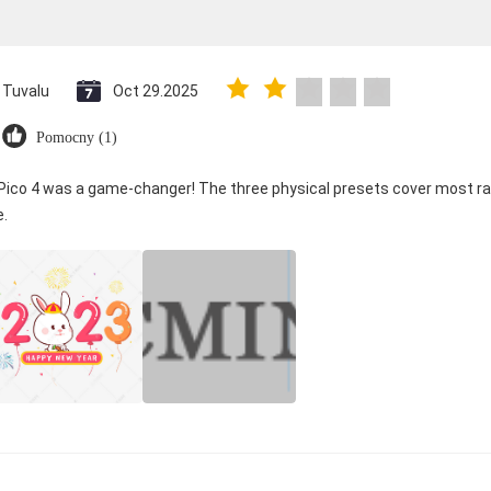
Tuvalu
Oct 29.2025
Pomocny (1)
 Pico 4 was a game-changer! The three physical presets cover most ra
e.