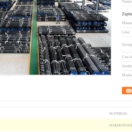
Numer
Zapła
Minima
Cena:
Szczeg
Czas d
Zasady 
Możliw
MATERIAŁ:
HARMONOG