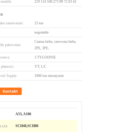
 modelu:
219 114 168 273 89 72 63 42
ta:
lne zamówienie:
25 ton
negotiable
Czarna farba, czerwona farba,
óły pakowania:
2PE, 3PE,
ostawy:
3 TYGODNIE
płatności:
T/T, L/C
ość Supply:
1000 ton miesięcznie
Kontakt
A53, A106
RAM:
SCH40,SCH80