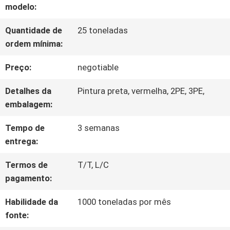
modelo:
À
Quantidade de
25 toneladas
FÁBRICA
ordem mínima:
Preço:
negotiable
CONTROLE
Detalhes da
Pintura preta, vermelha, 2PE, 3PE,
DE
embalagem:
QUALIDADE
Tempo de
3 semanas
entrega:
CONTACTE-
Termos de
T/T, L/C
NOS
pagamento:
Habilidade da
1000 toneladas por mês
fonte:
NOTÍCIAS