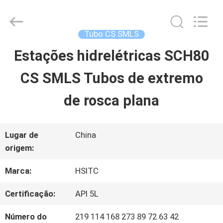
Hebei
Synda
International
Trade
Tubo CS SMLS
Co.,Ltd.
All
Estações hidrelétricas SCH80
PARA
Rights
Reserved.
Developed
CS SMLS Tubos de extremo
CASA
by
ECER
de rosca plana
PRODUTOS
Lugar de
China
origem:
SOBRE
Marca:
HSITC
NÓS
Certificação:
API 5L
VISITA
Número do
219 114 168 273 89 72 63 42