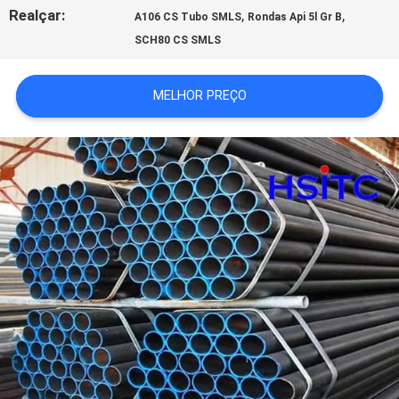
Realçar:
,
,
A106 CS Tubo SMLS
Rondas Api 5l Gr B
SOLICITE UM
SCH80 CS SMLS
ORÇAMENTO
MELHOR PREÇO
MAPA
DO
SITE
POLÍTICA
DE
PRIVACIDADE