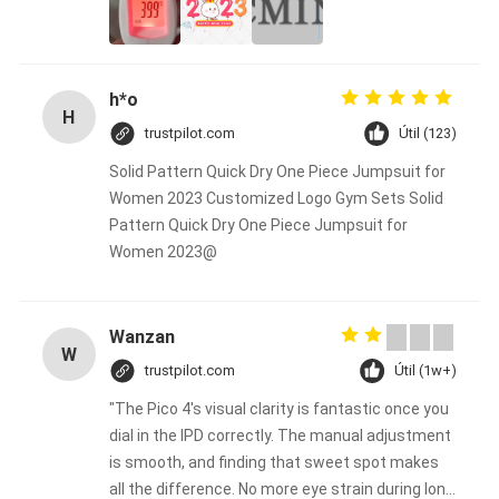
h*o
H
trustpilot.com
Útil (123)
Solid Pattern Quick Dry One Piece Jumpsuit for
Women 2023 Customized Logo Gym Sets Solid
Pattern Quick Dry One Piece Jumpsuit for
Women 2023@
Wanzan
W
trustpilot.com
Útil (1w+)
"The Pico 4's visual clarity is fantastic once you
dial in the IPD correctly. The manual adjustment
is smooth, and finding that sweet spot makes
all the difference. No more eye strain during long