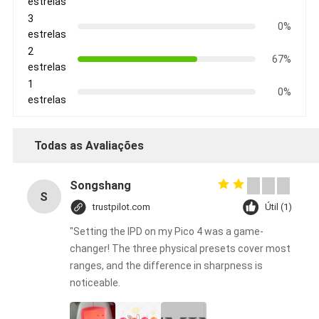
estrelas
3
0%
estrelas
2
67%
estrelas
1
0%
estrelas
Todas as Avaliações
Songshang
S
trustpilot.com
Útil (1)
"Setting the IPD on my Pico 4 was a game-
changer! The three physical presets cover most
ranges, and the difference in sharpness is
noticeable.