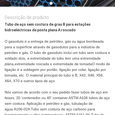
Descrição de produto
Tubo de aço sem costura de grau B para estações
hidroeléctricas de ponta plana A roscado
O gasoduto é a entrega de petróleo, gás ou água bombeada
para a superfície através de gasodutos para a indústria de
petróleo e gás. O tubo de gasoduto inclui um tubo sem costura e
soldado dois, a extremidade do tubo tem uma extremidade
plana,extremidade roscada e extremidade de tomadaO modo de
ligação é a soldagem por portão, ligação por colar, ligação por
tomada, etc. O material principal do tubo é B, X42, X46, X56,
X64, X70 e outros tipos de aço.
Nós vamos de acordo com o seu pedido fazer tubos de aço em
feixes, 20 'contenedor ou 40' container.ASTM A106 tubos de aço
sem costura. Aplicação é petróleo e gás, tubulação de
água.A106-02A Tubo sem costura de aço carbono para
funcionamento a altas temperaturas, ASTM A161-94 Tubo de