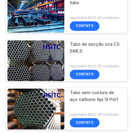
tubo
negotiable MOQ:50 toneladas
CONTATO
Tubo de secção oca CS
SMLS
negotiable MOQ:50 toneladas
CONTATO
Tubo sem costura de
aço carbono Api 5l Psl1
negotiable MOQ:50 toneladas
CONTATO