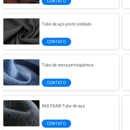
CONTATO
Tubo de aço preto soldado
CONTATO
Tubo de serra petroquímica
CONTATO
X60 SSAW Tubo de aço
SS400 Ferro ERW Tubos de aço Astm A53 Engenheiro de água grau B
Tubos de aço carbono sem costura de transmissão de óleo Api 5l Psl1 GrB
CONTATO
DN500mm X52 28 polegadas 15,88MM LSAW Tubos de aço