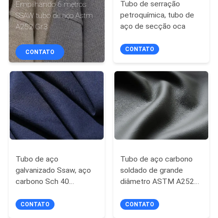
Tubo de serração
Empilhando 6 metros
petroquímica, tubo de
SSAW tubo de aço Astm
CONTROLE
aço de secção oca
A252 Gr.3
DE
CONTATO
CONTATO
QUALIDADE
CONTACTE-
NOS
NOTÍCIAS
Tubo de aço
Tubo de aço carbono
SOLICITE UM
galvanizado Ssaw, aço
soldado de grande
ORÇAMENTO
carbono Sch 40
diâmetro ASTM A252
espessura do tubo
Gr.3 Standard
CONTATO
CONTATO
MAPA