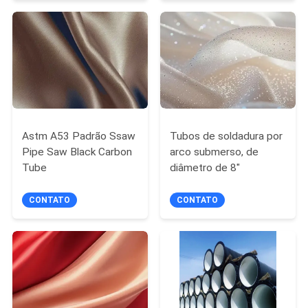
DO
SITE
POLÍTICA
DE
PRIVACIDADE
Astm A53 Padrão Ssaw
Tubos de soldadura por
Pipe Saw Black Carbon
arco submerso, de
Tube
diâmetro de 8"
CONTATO
CONTATO