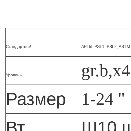
Стандартный
API 5L PSL1, PSL2, ASTM
gr.b,x
Уровень
Размер
1-24 "
Вт
Ш10 