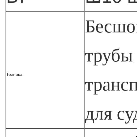
Бесшо
трубы
Техника
транс
для су