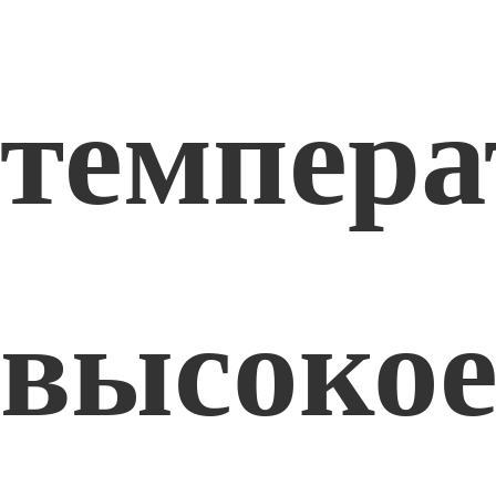
темпера
высоко