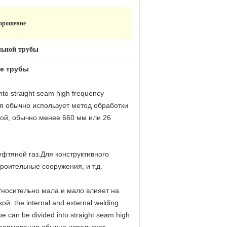
 орошение
льной трубы
е трубы
into straight seam high frequency
ания обычно использует метод обработки
ой, обычно менее 660 мм или 26
ефтяной газ.Для конструктивного
роительные сооружения, и т.д.
тносительно мала и мало влияет на
. the internal and external welding
pe can be divided into straight seam high