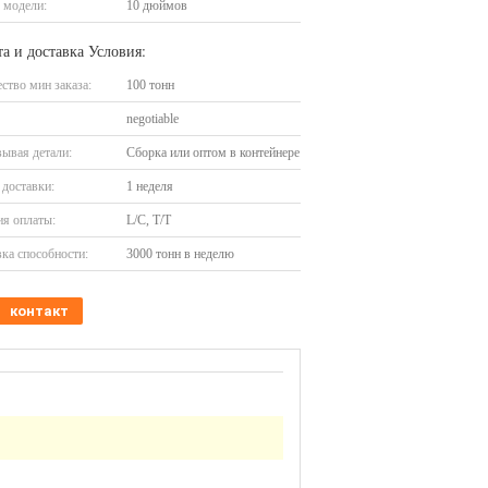
 модели:
10 дюймов
а и доставка Условия:
ство мин заказа:
100 тонн
negotiable
ывая детали:
Сборка или оптом в контейнере
доставки:
1 неделя
я оплаты:
L/C, T/T
ка способности:
3000 тонн в неделю
контакт