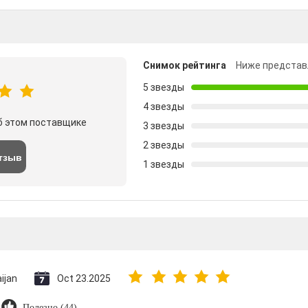
Снимок рейтинга
Ниже представ
5 звезды
4 звезды
б этом поставщике
3 звезды
2 звезды
тзыв
1 звезды
ijan
Oct 23.2025
Полезно (44)