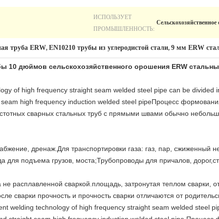
ИСПОЛЬЗУЕТ
Сельскохозяйственное
ПРОМЫШЛЕННОСТЬ:
ная труба ERW
EN10210 трубы из углеродистой стали
9 мм ERW ста
,
,
бы 10 дюймов сельскохозяйственного орошения ERW стальны
logy of high frequency straight seam welded steel pipe can be divided 
ght seam high frequency induction welded steel pipeПроцесс формов
стотных сварных стальных труб с прямыми швами обычно небольш
абжение, дренаж.Для транспортировки газа: газ, пар, сжиженный н
да для подъема грузов, моста;Трубопроводы для причалов, дорог,ст
 не расплавленной сваркой.площадь, затронутая теплом сварки, о
ле сварки прочность и прочность сварки отличаются от родительской
rent welding technology of high frequency straight seam welded steel pi