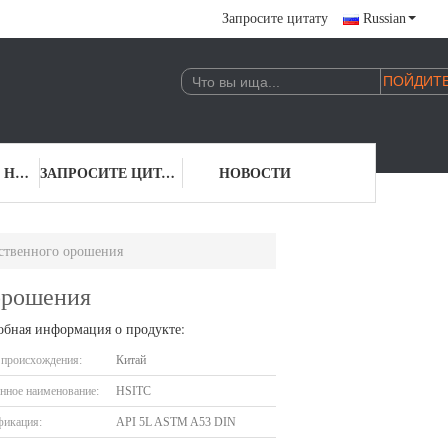
Запросите цитату
Russian
СВЯЖИТЕСЬ С НАМИ
ЗАПРОСИТЕ ЦИТАТУ
НОВОСТИ
ственного орошения
орошения
обная информация о продукте:
 происхождения:
Китай
нное наименование:
HSITC
фикация:
API 5L ASTM A53 DIN