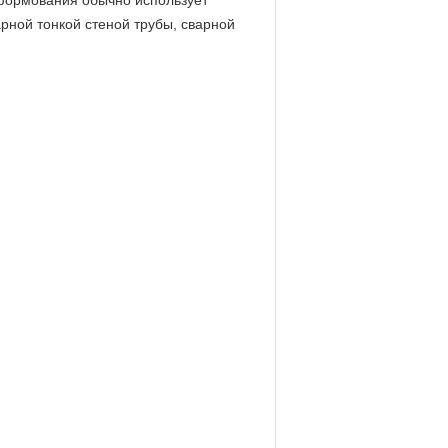
сс формования обычно использует
рной тонкой стеной трубы, сварной