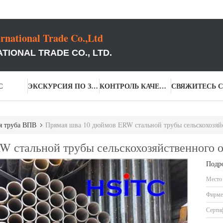
rnational Trade Co.,Ltd
TIONAL TRADE CO., LTD.
С
ЭКСКУРСИЯ ПО ЗАВОДУ
КОНТРОЛЬ КАЧЕСТВА
я труба ВПВ
Прямая шва 10 дюймов ERW стальной трубы сельскохозяй
W стальной трубы сельскохозяйственного 
Подр
Место
Фирме
Серти