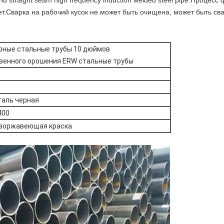
 and straight seam high frequency induction welded steel pipe.Проце
т.Сварка на рабочий кусок не может быть очищена, может быть сва
рные стальные трубы 10 дюймов
венного орошения ERW стальные трубы
таль черная
400
иворжавеющая краска