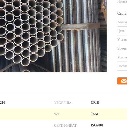
Номер
Оплат
Количе
Цена:
Упаков
Время 
Услови
Постав
УРОВЕНЬ:
210
GR.B
WT:
9 мм
СЕРТИФИКАТ:
ISO9001