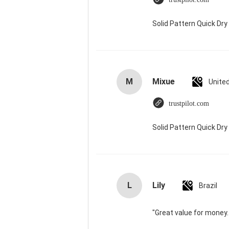
Solid Pattern Quick D
M
Mixue
Unite
trustpilot.com
Solid Pattern Quick D
L
Lily
Brazil
"Great value for money. 