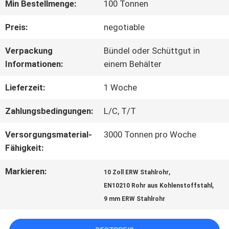
Min Bestellmenge:
100 Tonnen
QUALITÄTSKONTROLLE
Preis:
negotiable
Verpackung
Bündel oder Schüttgut in
KONTAKT
Informationen:
einem Behälter
MIT
Lieferzeit:
1 Woche
UNS
Zahlungsbedingungen:
L/C, T/T
Versorgungsmaterial-
3000 Tonnen pro Woche
NEUIGKEITEN
Fähigkeit:
Markieren:
,
10 Zoll ERW Stahlrohr
BITTE UM
,
EN10210 Rohr aus Kohlenstoffstahl
9 mm ERW Stahlrohr
EIN