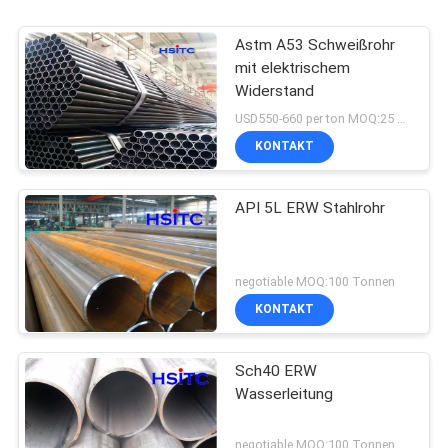
Astm A53 Schweißrohr
mit elektrischem
Widerstand
USD550-660 per ton MOQ:25 Tonnen
KONTAKT
API 5L ERW Stahlrohr
negotiable MOQ:100 Tonnen
KONTAKT
Sch40 ERW
Wasserleitung
negotiable MOQ:100 Tonnen