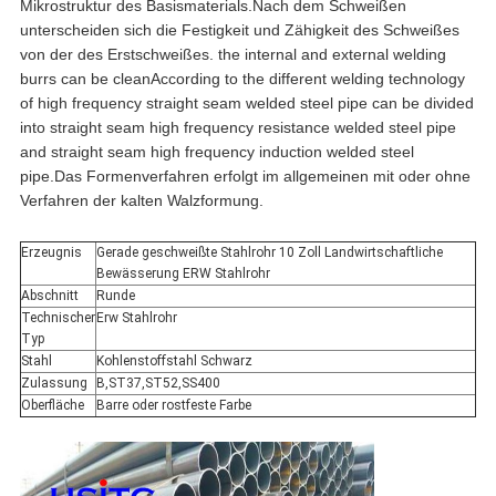
Mikrostruktur des Basismaterials.Nach dem Schweißen
unterscheiden sich die Festigkeit und Zähigkeit des Schweißes
von der des Erstschweißes. the internal and external welding
burrs can be cleanAccording to the different welding technology
of high frequency straight seam welded steel pipe can be divided
into straight seam high frequency resistance welded steel pipe
and straight seam high frequency induction welded steel
pipe.Das Formenverfahren erfolgt im allgemeinen mit oder ohne
Verfahren der kalten Walzformung.
Erzeugnis
Gerade geschweißte Stahlrohr 10 Zoll Landwirtschaftliche
Bewässerung ERW Stahlrohr
Abschnitt
Runde
Technischer
Erw Stahlrohr
Typ
Stahl
Kohlenstoffstahl Schwarz
Zulassung
B,ST37,ST52,SS400
Oberfläche
Barre oder rostfeste Farbe