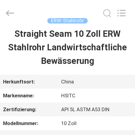
Hebei
Synda
International
Trade
ERW-Stahlrohr
Co.,Ltd.
All
Straight Seam 10 Zoll ERW
ZU
Rights
Reserved.
Developed
Stahlrohr Landwirtschaftliche
HAUSE
by
ECER
Bewässerung
PRODUKTE
Herkunftsort:
China
ÜBER
Markenname:
HSITC
UNS
Zertifizierung:
API 5L ASTM A53 DIN
Modellnummer:
10 Zoll
WERKSBESICHTIGUNG