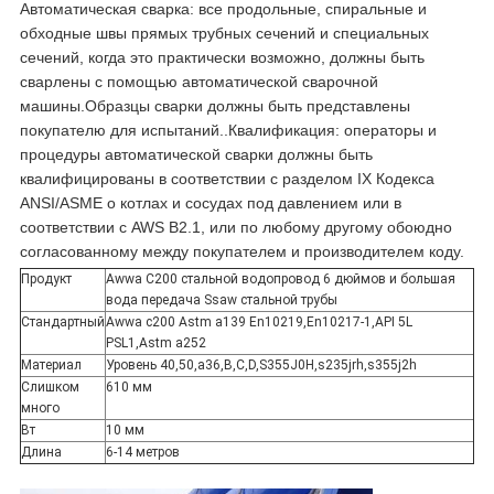
Автоматическая сварка: все продольные, спиральные и
обходные швы прямых трубных сечений и специальных
сечений, когда это практически возможно, должны быть
сварлены с помощью автоматической сварочной
машины.Образцы сварки должны быть представлены
покупателю для испытаний..
Квалификация: операторы и
процедуры автоматической сварки должны быть
квалифицированы в соответствии с разделом IX Кодекса
ANSI/ASME о котлах и сосудах под давлением или в
соответствии с AWS B2.1, или по любому другому обоюдно
согласованному между покупателем и производителем коду.
Продукт
Awwa C200 стальной водопровод 6 дюймов и большая
вода передача Ssaw стальной трубы
Стандартный
Awwa c200 Astm a139 En10219,En10217-1,API 5L
PSL1,Astm a252
Материал
Уровень 40,50,a36,B,C,D,S355J0H,s235jrh,s355j2h
Слишком
610 мм
много
Вт
10 мм
Длина
6-14 метров