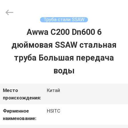
Hebei
Synda
International
Trade
Труба стали SSAW
Co.,Ltd.
All
Awwa C200 Dn600 6
ДОМОЙ
Rights
Reserved.
Developed
дюймовая SSAW стальная
by
ECER
ПРОДУКТЫ
труба Большая передача
воды
О
НАС
Место
Китай
происхождения:
ЭКСКУРСИЯ
Фирменное
HSITC
наименование:
ПО