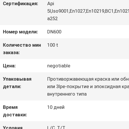
Сертификация:
Api
ЗАВОДУ
5l,Iso9001,En1027,En10219,BC1,En102
a252
КОНТРОЛЬ
Номер модели:
DN600
КАЧЕСТВА
Количество мин
100 t
заказа:
СВЯЖИТЕСЬ
Цена:
negotiable
С
Упаковывая
Противоржавеющая краска или обн
детали:
или 3lpe-покрытие и эпоксидная кр
НАМИ
внутреннего типа
Время
10 дней
НОВОСТИ
доставки:
Условия
L/C, T/T