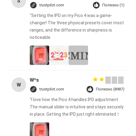
S
trustpilot.com
Полезно (1)
"Setting the IPD on my Pico 4 was a game-
changer! The three physical presets cover most
ranges, and the difference in sharpness is
noticeable.
W*s
W
trustpilot.com
Полезно (8987)
"I love how the Pico 4 handles IPD adjustment.
The manual slider is intuitive and stays securely
in place. Getting the IPD just right eliminated！