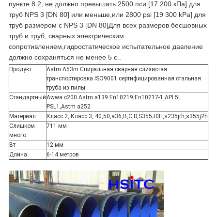
пункте 8.2, не должно превышать 2500 пси [17 200 кПа] для
труб NPS 3 [DN 80] или меньше,или 2800 psi [19 300 kPa] для
труб размером с NPS 3 [DN 80]Для всех размеров бесшовных
труб и труб, сварных электрическим
сопротивлением,гидростатическое испытательное давление
должно сохраняться не менее 5 с..
Продукт
Astm A53m Спиральная сварная слизистая
транспортировка ISO9001 сертифицированная стальная
труба из пилы
Стандартный
Awwa c200 Astm a139 En10219,En10217-1,API 5L
PSL1,Astm a252
Материал
Класс 2, Класс 3, 40,50,a36,B,C,D,S355J0H,s235jrh,s355j2h
Слишком
711 мм
много
Вт
12 мм
Длина
6-14 метров