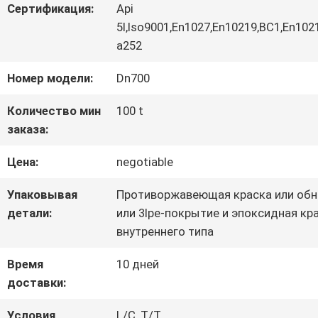
Сертификация:
Api
ЗАВОДУ
5l,Iso9001,En1027,En10219,BC1,En102
a252
КОНТРОЛЬ
Номер модели:
Dn700
КАЧЕСТВА
Количество мин
100 t
заказа:
СВЯЖИТЕСЬ
Цена:
negotiable
С
Упаковывая
Противоржавеющая краска или обн
детали:
или 3lpe-покрытие и эпоксидная кр
НАМИ
внутреннего типа
Время
10 дней
НОВОСТИ
доставки:
Условия
L/C, T/T