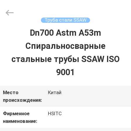
Hebei
Synda
International
Trade
Труба стали SSAW
Co.,Ltd.
All
Dn700 Astm A53m
ДОМОЙ
Rights
Reserved.
Developed
Спиральносварные
by
ECER
ПРОДУКТЫ
стальные трубы SSAW ISO
9001
О
НАС
Место
Китай
происхождения:
ЭКСКУРСИЯ
Фирменное
HSITC
наименование:
ПО