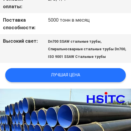
ЗАПРОСИТЕ
оплаты:
ЦИТАТУ
Поставка
5000 тонн в месяц
способности:
КАРТА
Высокий свет:
,
Dn700 SSAW стальные трубы
,
САЙТА
Спиральносварные стальные трубы Dn700
ISO 9001 SSAW Стальные трубы
ПОЛИТИКА
ЛУЧШАЯ ЦЕНА
КОНФИДЕНЦИАЛЬНОСТИ