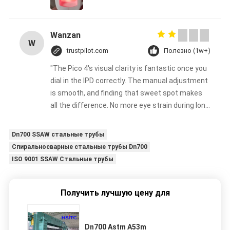
Wanzan
W
trustpilot.com
Полезно (1w+)
"The Pico 4's visual clarity is fantastic once you
dial in the IPD correctly. The manual adjustment
is smooth, and finding that sweet spot makes
all the difference. No more eye strain during long
sessions. Highly recommend taking the time to
set it up properly!""The Pico 4's visual clarity is
Dn700 SSAW стальные трубы
fantastic once you dial in the IPD correctly. The
Спиральносварные стальные трубы Dn700
manual adjustment is smooth, and finding that
ISO 9001 SSAW Стальные трубы
sweet spot makes all the difference. No more
eye strain during long sessions. Highly
recommend taking the time to set it up
Получить лучшую цену для
properly!""The Pico 4's visual clarity is fantastic
once you dial in the IPD correctly. The manual
Dn700 Astm A53m
adjustment is smooth, and finding that sweet