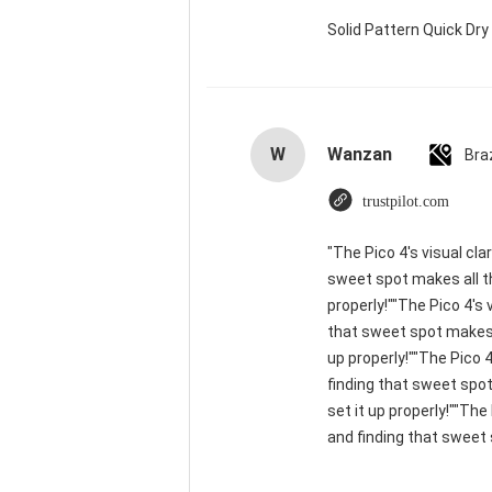
Solid Pattern Quick D
W
Wanzan
Braz
trustpilot.com
"The Pico 4's visual cla
sweet spot makes all th
properly!""The Pico 4's 
that sweet spot makes a
up properly!""The Pico 4
finding that sweet spot
set it up properly!""The
and finding that sweet 