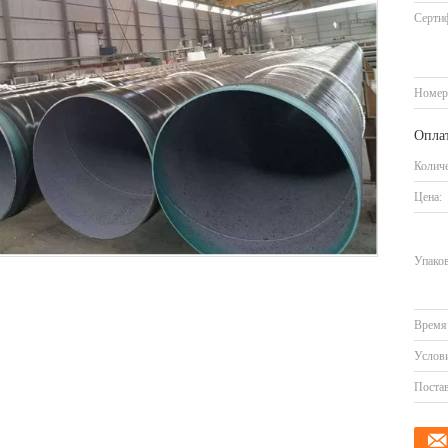
Серти
Номер
Оплат
Количе
Цена:
Упаков
Время 
Услови
Постав