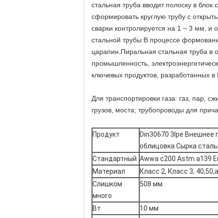
стальная труба вводит полоску в блок
сформировать круглую трубу с открыт
сварки контролируется на 1 ~ 3 мм, 
стальной трубы:В процессе формовани
царапин.Пиральная стальная труба в 
промышленность, электроэнергетическ
ключевых продуктов, разработанных в 
Для транспортировки газа: газ, пар, с
грузов, моста; трубопроводы для прича
Продукт
Din30670 3lpe Внешнее
облицовка Сырка сталь
Стандартный
Awwa c200 Astm a139 En
Материал
Класс 2, Класс 3, 40,50,
Слишком
508 мм
много
Вт
10 мм