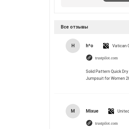
Все отзывы
H
h*o
trustpilot.com
Solid Pattern Quick Dr
Jumpsuit for Women 
M
Mixue
Unite
trustpilot.com