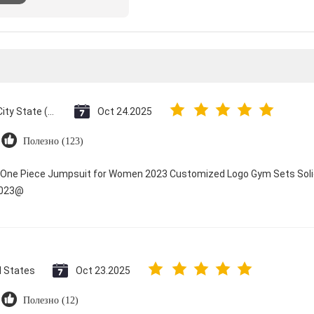
Vatican City State (Holy See)
Oct 24.2025
Полезно (123)
y One Piece Jumpsuit for Women 2023 Customized Logo Gym Sets Soli
2023@
d States
Oct 23.2025
Полезно (12)