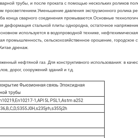
 сварной трубы, и после проката с помощью нескольких роликов пол
ым просветлением.Уменьшение давления экструзионного ролика рег
и оба конца сварного соединения промываются.Основные технологи
я деформация стальной плиты однородна, остаточное напряжение
основном используется в водопроводной технике, нефтехимическа
ая промышленность, сельскохозяйственное орошение, городское ст
Китае.дренаж.
жиженный нефтяной газ. Для конструктивного использования: в каче
лов, дорог, сооружений зданий и т.д.
 покрытие Фьюзионная связь Эпоксидная
ной трубы
10219,En10217-1,API 5L PSL1,Astm a252
a36,B,C,D,S355J0H,s235jrh,s355j2h