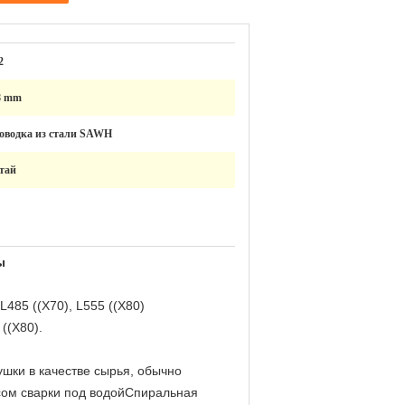
2
8 mm
оводка из стали SAWH
тай
ы
 L485 ((X70), L555 ((X80)
((X80).
тушки в качестве сырья, обычно
сом сварки под водойСпиральная