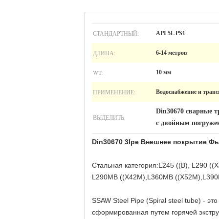
СТАНДАРТНЫЙ:
API 5L PS1
ДЛИНА:
6-14 метров
WT:
10 мм
ПРИМЕНЕНИЕ:
Водоснабжение и тран
Din30670 сварные т
ВЫДЕЛИТЬ:
с двойным погруже
Din30670 3lpe Внешнее покрытие Ф
Стальная категория:
L245 ((B), L290 ((X
L290MB ((X42M),L360MB ((X52M),L390M
SSAW Steel Pipe (Spiral steel tube) - 
сформированная путем горячей экстру