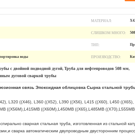
МАТЕРИАЛ:
X4
СЛИШКОМ МНОГО:
50
ТИП:
Пр
ПРОИЗВОДСТВО:
спортировка воды
Ки
рубы с двойной подводной дугой
Труба для нефтепроводов 508 мм
,
,
нным дуговой сваркой трубы
ьюзионная связь Эпоксидная облицовка Сырка стальной труб
42), L320 ((X46), L360 ((X52), L390 ((X56), L415 ((X60), L450 ((X65),
B ((X56M),L415MB ((X60M),L450MB ((X65),L485MB ((X70),L555MB 
это спирально сварная стальная труба, изготовленная из стальной ка
зии,и сварка автоматическим двупроводным двусторонним процес