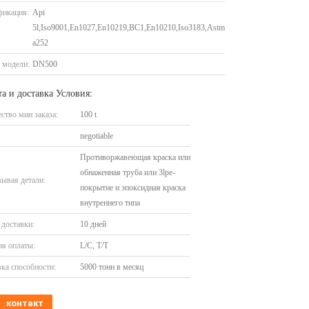
фикация:
Api
5l,Iso9001,En1027,En10219,BC1,En10210,Iso3183,Astm
a252
 модели:
DN500
а и доставка Условия:
ство мин заказа:
100 t
negotiable
Противоржавеющая краска или
обнаженная труба или 3lpe-
ывая детали:
покрытие и эпоксидная краска
внутреннего типа
доставки:
10 дней
я оплаты:
L/C, T/T
ка способности:
5000 тонн в месяц
контакт