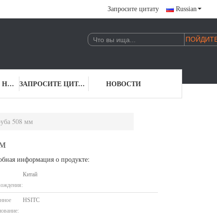
Запросите цитату
Russian
СВЯЖИТЕСЬ С НАМИ
ЗАПРОСИТЕ ЦИТАТУ
НОВОСТИ
руба 508 мм
мм
обная информация о продукте:
Китай
хождения:
нное
HSITC
ование: