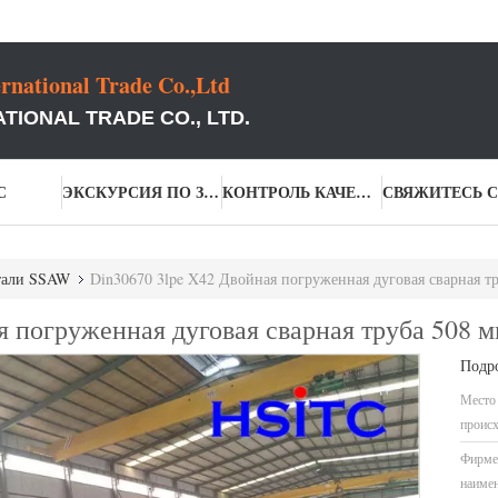
rnational Trade Co.,Ltd
TIONAL TRADE CO., LTD.
С
ЭКСКУРСИЯ ПО ЗАВОДУ
КОНТРОЛЬ КАЧЕСТВА
тали SSAW
Din30670 3lpe X42 Двойная погруженная дуговая сварная т
я погруженная дуговая сварная труба 508 
Подр
Место
проис
Фирме
наимен