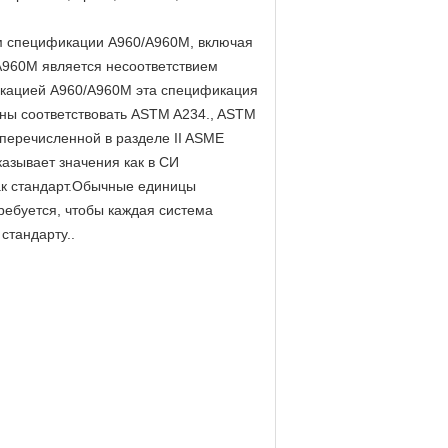
ям спецификации A960/A960M, включая
A960M является несоответствием
кацией A960/A960M эта спецификация
ны соответствовать ASTM A234., ASTM
перечисленной в разделе II ASME
казывает значения как в СИ
ак стандарт.Обычные единицы
ребуется, чтобы каждая система
стандарту..