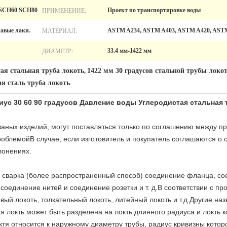
ПРИМЕНЕНИЕ:
SCH60 SCH80
Проект по транспортировке воды
МАТЕРИАЛ:
авые лаки.
ASTM A234, ASTM A403, ASTM A420, ASTM
ДИАМЕТР:
33.4 мм-1422 мм
ая стальная труба локоть
1422 мм 30 градусов стальной трубы локо
,
ая сталь труба локоть
ус 30 60 90 градусов Давление воды Углеродистая стальная 
ваных изделий, могут поставляться только по соглашению между п
роблемойВ случае, если изготовитель и покупатель соглашаются о
лонениях.
 сварка (более распространенный способ) соединение фланца, со
соединение нитей и соединение розетки и т. д.В соответствии с 
вый локоть, толкательный локоть, литейный локоть и т.д.Другие наз
ая локть может быть разделена на локть длинного радиуса и локть к
я относится к наружному диаметру трубы, радиус кривизны которой 