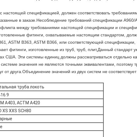
и с настоящей спецификацией, должен соответствовать требовани
казанные в заказе.Несоблюдение требований спецификации A960/
нфликта между требованиями настоящей спецификации и специфи
готовленные фитинги, охватываемые настоящим стандартом, долж
61, ASTM B363, ASTM B366, или соответствующей спецификации, 
ает фитинги, изготовленные из труб, труб, плит,Данный стандарт у
ицах США. Эти системы единиц должны рассматриваться отдельно к
 системе значения не являются точными эквивалентами, поэтому т
г от друга.Объединение значений из двух систем не соответствует 
тальная труба локоть
16.9
М A403, АСТМ A420
D XS XXS SCH80
варные
ие