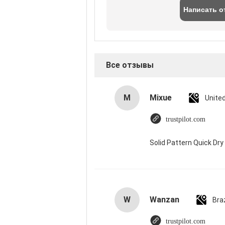
Написать о
Все отзывы
M
Mixue
Unite
trustpilot.com
Solid Pattern Quick D
W
Wanzan
Braz
trustpilot.com