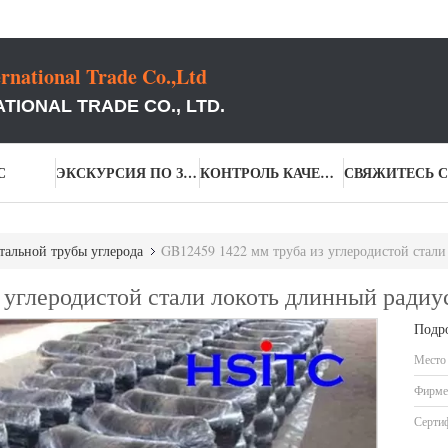
rnational Trade Co.,Ltd
TIONAL TRADE CO., LTD.
С
ЭКСКУРСИЯ ПО ЗАВОДУ
КОНТРОЛЬ КАЧЕСТВА
стальной трубы углерода
GB12459 1422 мм труба из углеродистой стали
 углеродистой стали локоть длинный радиус
Подр
Место
Фирме
Серти