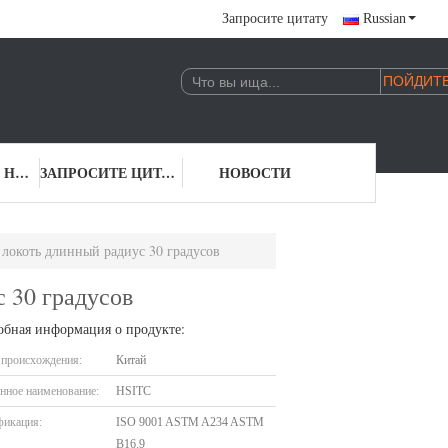
Запросите цитату
Russian
СВЯЖИТЕСЬ С НАМИ
ЗАПРОСИТЕ ЦИТАТУ
НОВОСТИ
 локоть длинный радиус 30 градусов
 30 градусов
обная информация о продукте:
 происхождения:
Китай
нное наименование:
HSITC
фикация:
ISO 9001 ASTM A234 ASTM
B16.9