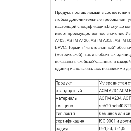
Продукт, поставляемый в соответстви
любые дополнительные требования, у
настоящей спецификации.В случае ко
имеет преимущественное значение.Из
A403, ASTM A420, ASTM A815, ASTM B3
BPVC. Термин "изготовленный" обознач
(метрической), так и в обычных един
показаны в скобкахУказанные в каждой
единиц использовалась независимо дру
Продукт
Углеродистая с
стандартный
АСМ А234 АСМ Б
материалы
АСТМ A234, АСТ
толщина
sch20 sch40 ST
тип локтя
без швов или с
сертификация
ISO 9001 и друг
радиус
R=1,5d, R=1,0d