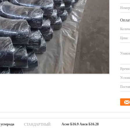
Номер
Оплат
Количе
Цена:
Упаков
Время 
Услови
Постав
СТАНДАРТНЫЙ:
 углерода
Асме Б16.9 Анси Б16.28