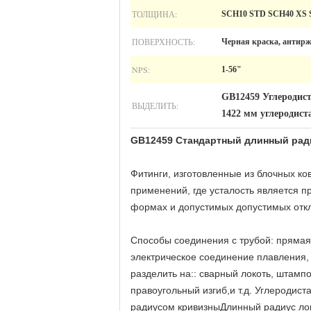
ТОЛЩИНА:
SCH10 STD SCH40 XS 
ПОВЕРХНОСТЬ:
Черная краска, антирж
NPS:
1-56"
GB12459 Углеродист
ВЫДЕЛИТЬ:
1422 мм углеродист
GB12459 Стандартный длинный ради
Фитинги, изготовленные из блочных ко
применений, где усталость является п
формах и допустимых допустимых отк
Способы соединения с трубой: прямая
электрическое соединение плавления, 
разделить на:: сварный локоть, штампо
правоугольный изгиб,и т.д. Углеродист
радиусом кривизныДлинный радиус локт