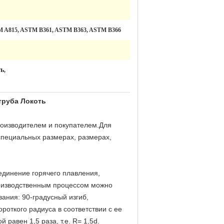
 A815, ASTM B361, ASTM B363, ASTM B366
ть
,
труба Локоть
роизводителем и покупателем.Для
 специальных размерах, размерах,
единение горячего плавления,
производственным процессом можно
вания: 90-градусный изгиб,
ороткого радиуса в соответствии с ее
равен 1,5 раза, т.е. R= 1,5d.