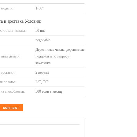
 модели:
1-56"
а и доставка Условия:
ство мин заказа:
50 шт.
negotiable
Деревянные чехлы, деревянные
ывая детали:
поддоны и по запросу
заказчика
доставки:
2 недели
я оплаты:
L/C, T/T
ка способности:
500 тонн в месяц
контакт