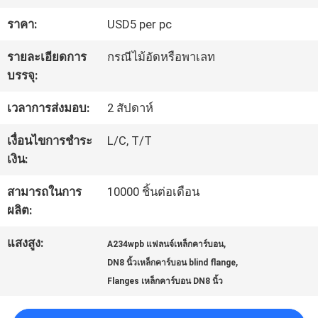
โรงงาน
ราคา:
USD5 per pc
รายละเอียดการ
กรณีไม้อัดหรือพาเลท
การ
บรรจุ:
ควบคุม
เวลาการส่งมอบ:
2 สัปดาห์
คุณภาพ
เงื่อนไขการชำระ
L/C, T/T
เงิน:
ติดต่อ
สามารถในการ
10000 ชิ้นต่อเดือน
ผลิต:
เรา
แสงสูง:
,
A234wpb แฟลนจ์เหล็กคาร์บอน
,
DN8 นิ้วเหล็กคาร์บอน blind flange
ข่าว
Flanges เหล็กคาร์บอน DN8 นิ้ว