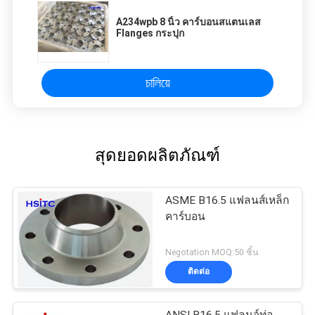
properly!""The Pico 4's visual clarity is fantastic
A234wpb 8 นิ้ว คาร์บอนสแตนเลส
once you dial in the IPD correctly. The manual
Flanges กระปุก
adjustment is smooth, and finding that sweet
spot makes all the difference. No more eye
strain during long sessions. Highly recommend
চালিয়ে
taking the time to set it up properly!""The Pico
4's visual clarity is fantastic once you dial in the
IPD correctly. The manual adjustment is
smooth, and finding that sweet spot makes all
สุดยอดผลิตภัณฑ์
the difference. No more eye strain during long
sessions. Highly r
ASME B16.5 แฟลนส์เหล็ก
คาร์บอน
Negotation MOQ:50 ชิ้น
ติดต่อ