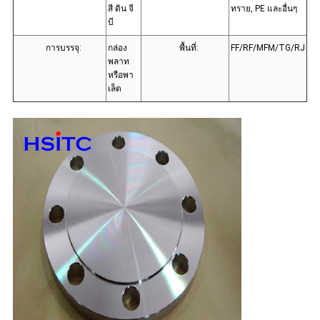
สี ดิน จี
ทราย, PE และอื่นๆ
บี
การบรรจุ:
กล่อง
พื้นที่:
FF/RF/MFM/TG/RJ
พลาท
หรือพา
เล็ต