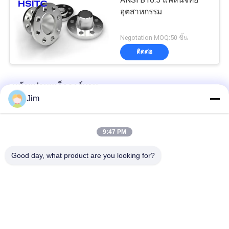
ANSI B16.5 แฟลนจ์ท่อ
อุตสาหกรรม
Negotation MOQ:50 ชิ้น
ติดต่อ
หน้าแปลนเหล็กคาร์บอน
Jim
ประเภท 400 Blind Blind Flange สแตนเลส5
9:47 PM
ASTM A694 เหล็กคาร์บอนต่ํา Flanges 2.75 " 250 Mpa
Good day, what product are you looking for?
ASME B16.5 Astm A105 กระบวนการโกงแผ่นเหล็กอ่อน
หมวดหมู่ยอดนิยม
ทั้งหมด