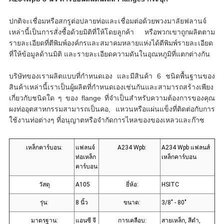
ปกติจะเชื่อมหรือสกรูต่อปลายท่อและเชื่อมต่อด้วยพวงมาลัยฟลานจ์
เหล่านี้เป็นการสั่งซื้อด้วยมิติที่ให้โดยลูกค้า หรือพวกเขาถูกผลิตตาม
รายละเอียดที่ตีพิมพ์องค์กรและสมาคมหลายแห่งได้ตีพิมพ์รายละเอียด
ที่ให้ข้อมูลด้านมิติ และรายละเอียดความดันในอุณหภูมิที่แตกต่างกัน
บริษัทของเราผลิตแบบที่กําหนดเอง และมีสินค้า 6 ชนิดพื้นฐานของ
สินค้าเหล่านี้เราเป็นผู้ผลิตที่กําหนดเองเช่นกันและสามารถสร้างเพียง
เกี่ยวกับชนิดใด ๆ ของ flange ที่จําเป็นสําหรับความต้องการของคุณ
ผงท่ออุตสาหกรรมสามารถเป็นคอ, แหวนหรือแผ่นแข็งที่ติดต่อกับการ
ใช้งานท่อต่างๆ ที่อนุญาตหรือจํากัดการไหลของของเหลวและก๊าซ
เหล็กคาร์บอน:
แฟลนจ์
A234 Wpb:
A234 Wpb แฟลนส์
ท่อเหล็ก
เหล็กคาร์บอน
คาร์บอน
วัสดุ
A105
ยี่ห้อ:
HSITC
รุ่น:
8 นิ้ว
ขนาด:
3/8" - 80"
มาตรฐาน:
แอนซี จี
การเคลือบ:
สายเหล็ก, สีดํา,