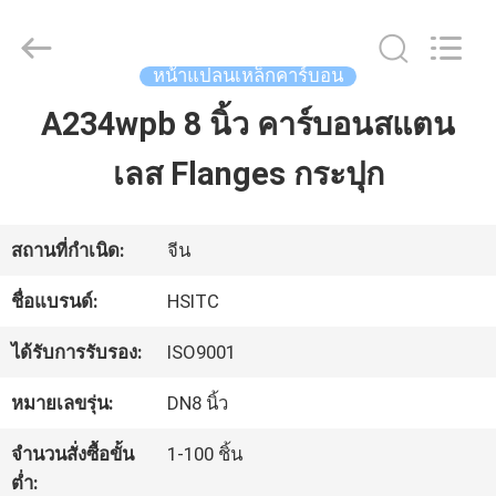
Luox
Hebei
Synda
International
หน้าแปลนเหล็กคาร์บอน
Trade
Co.,Ltd.
A234wpb 8 นิ้ว คาร์บอนสแตน
บ้าน
All
Rights
Reserved.
เลส Flanges กระปุก
Developed
by
สินค้า
ECER
สถานที่กำเนิด:
จีน
เกี่ยว
ชื่อแบรนด์:
HSITC
กับ
ได้รับการรับรอง:
ISO9001
เรา
หมายเลขรุ่น:
DN8 นิ้ว
จำนวนสั่งซื้อขั้น
1-100 ชิ้น
ทัวร์
ต่ำ: