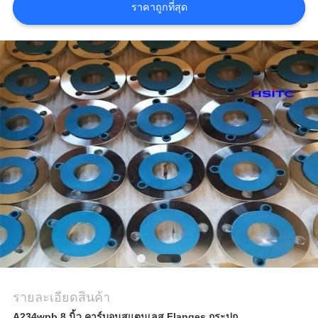
ขอคํา
ราคาถูกที่สุด
อ้างอิง
แผนผัง
เว็บไซต์
นโยบาย
ความ
เป็น
ส่วน
รายละเอียดสินค้า
ตัว
A234wpb 8 นิ้ว คาร์บอนสแตนเลส Flanges กระปุก