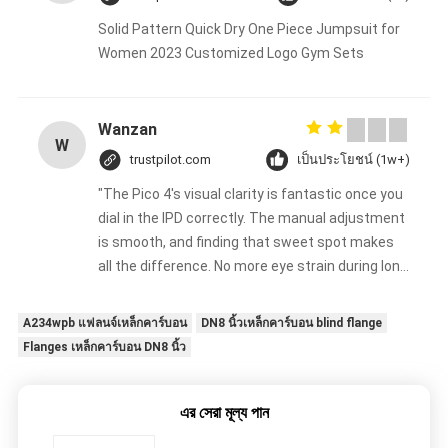
Solid Pattern Quick Dry One Piece Jumpsuit for
Women 2023 Customized Logo Gym Sets
Wanzan
W
trustpilot.com
เป็นประโยชน์ (1w+)
"The Pico 4's visual clarity is fantastic once you
dial in the IPD correctly. The manual adjustment
is smooth, and finding that sweet spot makes
all the difference. No more eye strain during long
sessions. Highly recommend taking the time to
set it up properly!""The Pico 4's visual clarity is
A234wpb แฟลนจ์เหล็กคาร์บอน
DN8 นิ้วเหล็กคาร์บอน blind flange
fantastic once you dial in the IPD correctly. The
Flanges เหล็กคาร์บอน DN8 นิ้ว
manual adjustment is smooth, and finding that
sweet spot makes all the difference. No more
eye strain during long sessions. Highly
এর সেরা মূল্য পান
recommend taking the time to set it up