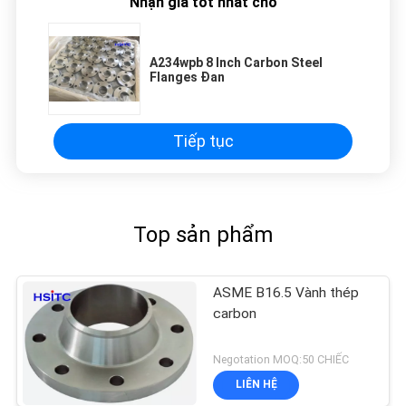
eye strain during long sessions. Highly
Nhận giá tốt nhất cho
recommend taking the time to set it up
properly!""The Pico 4's visual clarity is fantastic
A234wpb 8 Inch Carbon Steel
once you dial in the IPD correctly. The manual
Flanges Đan
adjustment is smooth, and finding that sweet
spot makes all the difference. No more eye
strain during long sessions. Highly recommend
Tiếp tục
taking the time to set it up properly!""The Pico
4's visual clarity is fantastic once you dial in the
IPD correctly. The manual adjustment is
smooth, and finding that sweet spot makes all
Top sản phẩm
the difference. No more eye strain during long
sessions. Highly r
ASME B16.5 Vành thép
carbon
Negotation MOQ:50 CHIẾC
LIÊN HỆ