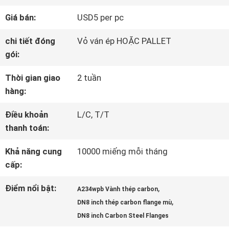
CHUYẾN
Giá bán:
USD5 per pc
THAM
chi tiết đóng
Vỏ ván ép HOẶC PALLET
QUAN
gói:
NHÀ
Thời gian giao
2 tuần
hàng:
MÁY
Điều khoản
L/C, T/T
thanh toán:
KIỂM
Khả năng cung
10000 miếng mỗi tháng
SOÁT
cấp:
CHẤT
Điểm nổi bật:
,
A234wpb Vành thép carbon
,
DN8 inch thép carbon flange mù
LƯỢNG
DN8 inch Carbon Steel Flanges