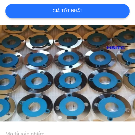
LIÊN
GIÁ TỐT NHẤT
HỆ
VỚI
CHÚNG
TÔI
TIN
TỨC
YÊU
Mô tả sản phẩm