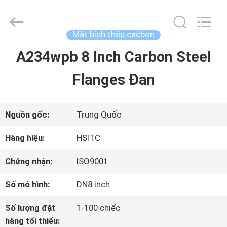
2025
Luox
Hebei
Synda
Mặt bích thép cacbon
International
Trade
A234wpb 8 Inch Carbon Steel
NHÀ
Co.,Ltd.
All
Rights
Flanges Đan
Reserved.
Developed
SẢN
by
ECER
PHẨM
Nguồn gốc:
Trung Quốc
Hàng hiệu:
HSITC
VỀ
Chứng nhận:
ISO9001
CHÚNG
Số mô hình:
DN8 inch
TÔI
Số lượng đặt
1-100 chiếc
hàng tối thiểu: