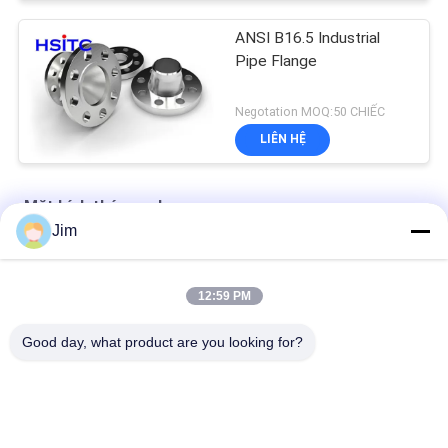
ANSI B16.5 Industrial
Pipe Flange
Negotation MOQ:50 CHIẾC
LIÊN HỆ
Mặt bích thép cacbon
Jim
Lớp 400 Blank Stainless Steel Blind Flange ASME B16.5
12:59 PM
ASTM A694 Phân thép carbon thấp 2.75 " 250 Mpa
Good day, what product are you looking for?
ASME B16.5 Astm A105 Quá trình rèn vòm thép nhẹ
Danh mục phổ biến
Tất cả