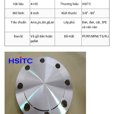
Vật liệu:
A105
Thương hiệu:
HSITC
BẢO
Mô hình:
8 inch
Kích thước:
3/8" - 80"
MẬT
Tiêu chuẩn:
Ansi,jis,din,gb,en
Lớp phủ:
Đèn, đen, cát, 3PE
và vân vân
Bao bì:
Vỏ gỗ dán hoặc
Bề mặt:
FF/RF/MFM/TG/RJ
pallet