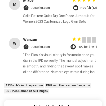
Mixue
M
trustpilot.com
Hữu ích (12)
Solid Pattern Quick Dry One Piece Jumpsuit for
Women 2023 Customized Logo Gym Sets
Wanzan
W
trustpilot.com
Hữu ích (1w+)
"The Pico 4's visual clarity is fantastic once you
dial in the IPD correctly. The manual adjustment
is smooth, and finding that sweet spot makes
all the difference. No more eye strain during long
sessions. Highly recommend taking the time to
set it up properly!""The Pico 4's visual clarity is
A234wpb Vành thép carbon
DN8 inch thép carbon flange mù
fantastic once you dial in the IPD correctly. The
DN8 inch Carbon Steel Flanges
manual adjustment is smooth, and finding that
sweet spot makes all the difference. No more