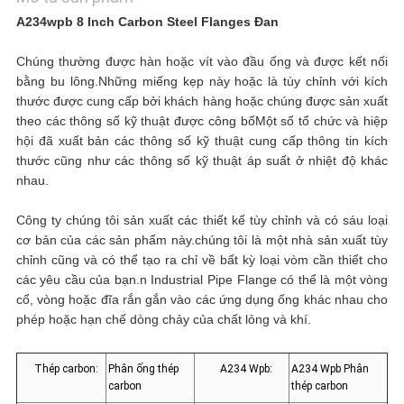
CẦU
A234wpb 8 Inch Carbon Steel Flanges Đan
ĐẶT
Chúng thường được hàn hoặc vít vào đầu ống và được kết nối
bằng bu lông.Những miếng kẹp này hoặc là tùy chỉnh với kích
GIÁ
thước được cung cấp bởi khách hàng hoặc chúng được sản xuất
theo các thông số kỹ thuật được công bốMột số tổ chức và hiệp
hội đã xuất bản các thông số kỹ thuật cung cấp thông tin kích
SƠ
thước cũng như các thông số kỹ thuật áp suất ở nhiệt độ khác
nhau.
ĐỒ
Công ty chúng tôi sản xuất các thiết kế tùy chỉnh và có sáu loại
TRANG
cơ bản của các sản phẩm này.chúng tôi là một nhà sản xuất tùy
chỉnh cũng và có thể tạo ra chỉ về bất kỳ loại vòm cần thiết cho
WEB
các yêu cầu của bạn.n Industrial Pipe Flange có thể là một vòng
cổ, vòng hoặc đĩa rắn gắn vào các ứng dụng ống khác nhau cho
phép hoặc hạn chế dòng chảy của chất lỏng và khí.
CHÍNH
Thép carbon:
Phân ống thép
A234 Wpb:
A234 Wpb Phân
SÁCH
carbon
thép carbon