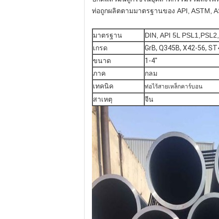
ท่อถูกผลิตตามมาตรฐานของ API, ASTM, AS
มาตรฐาน
DIN, API 5L PSL1,PSL2
เกรด
GrB, Q345B, X42-56, ST
ขนาด
1-4"
ภาค
กลม
เทคนิค
ท่อไร้สายเหล็กคาร์บอน
สาเหตุ
จีน