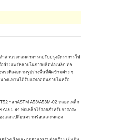
่อทําส่วนวงกลมสามารถปรับปรุงอัตราการใช้
้อย่างแพร่หลายในการผลิตท่อเหล็ก.
ท่อ
รงพิเศษตามรูปร่างพื้นที่ตัดข้ามต่าง ๆ
้,ส่วนวงแหวนได้รับแรงกดดันภายในหรือ
T44, ST52 ฯลฯASTM A53/A53M-02 หลอดเหล็ก
 A161-94 ท่อเหล็กไร้รอยสําหรับการกระ
ครื่องแลกเปลี่ยนความร้อนและหลอด
ารสร้างเรือและอุตสาหกรรมก่อสร้าง เป็นต้น