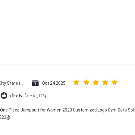
Vatican City State (Holy See)
Oct 24.2025
เป็นประโยชน์ (123)
y One Piece Jumpsuit for Women 2023 Customized Logo Gym Sets Soli
2023@