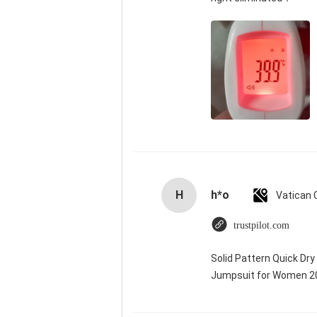
H
h*o
trustpilot.com
Solid Pattern Quick Dr
Jumpsuit for Women 