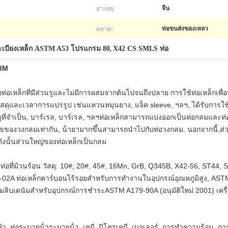
สาเหตุ:
จีน
ตลาด:
ท่อขนส่งของเหลว
ะเบียงเหล็ก ASTM A53 โปรแกรม 80
X42 CS SMLS ท่อ
,
53M
ท่อเหล็กที่มีส่วนรูและไม่มีการผสมจากต้นไปจนถึงปลาย การใช้ท่อเหล็กเพื
วัสดุและเวลาการแปรรูป เช่นแหวนหมุนยาง, แจ็ค sleeve, ฯลฯ, ได้รับการใช
ี่จําเป็น, บาร์เรล, บาร์เรล, ฯลฯท่อเหล็กสามารถแบ่งออกเป็นท่อกลมและท่อท
งื่อนไขของวงกลมเท่ากัน, น้ํายามากขึ้นสามารถนําไปกับท่อวงกลม. นอกจากนี
ดังนั้นส่วนใหญ่ของท่อเหล็กเป็นกลม
ใช้ท่อที่ม้วนร้อน วัสดุ: 10#, 20#, 45#, 16Mn, GrB, Q345B, X42-56, S
2A ท่อเหล็กคาร์บอนไร้รอยสําหรับการทํางานในอุปกรณ์อุณหภูมิสูง, ASTM
นโมลิบเดนัมสําหรับอุปกรณ์การชําระASTM A179-90A (อนุมัติใหม่ 2001) เ
, ท่อระบายน้ําระบายน้ํา, เคมี, ปิโตรเคมี, เบอเลอร์, การทําความร้อน, ก