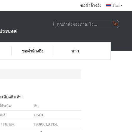
ขอคําอ้างอิง
Thai
ประเทศ
ขอคําอ้างอิง
ข่าว
เอียดสินค้า:
่กำเนิด:
จีน
รนด์:
HSITC
การรับรอง:
ISO9001,API5L