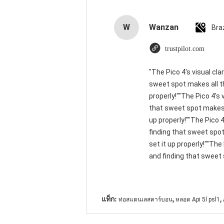
W
Wanzan
Braz
trustpilot.com
"The Pico 4's visual cla
sweet spot makes all th
properly!""The Pico 4's 
that sweet spot makes a
up properly!""The Pico 4
finding that sweet spot
set it up properly!""The
and finding that sweet 
,
,
แท็ก:
ท่อสแตนเลสคาร์บอน
หลอด Api 5l psl1