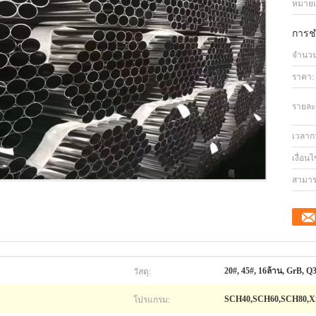
หมายเล
การช
จำนวนสั
ราคา:
รายละ
เวลาก
เงื่อน
สามาร
วัสดุ:
20#, 45#, 16ล้าน, GrB, Q
โปรแกรม:
SCH40,SCH60,SCH80,X