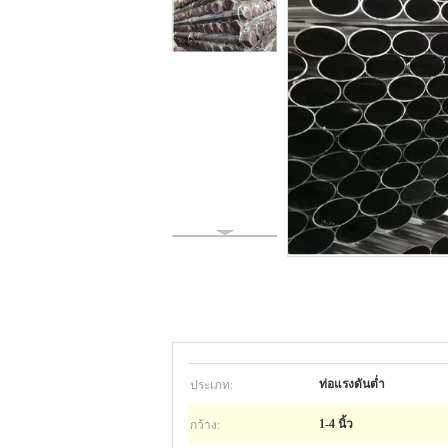
ประเภท:
ท่อแรงดันต่ำ
กว้าง:
1-4 นิ้ว