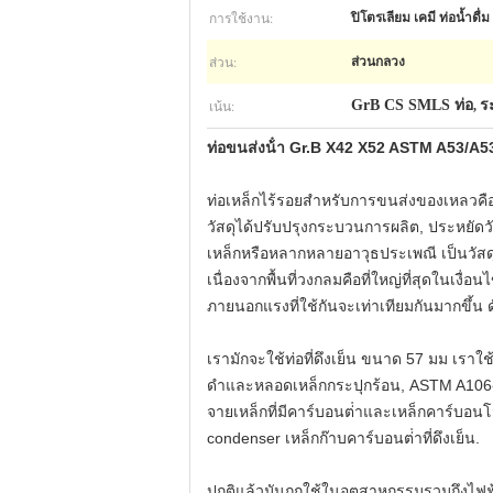
การใช้งาน:
ปิโตรเลียม เคมี ท่อน้ำดื่ม
ส่วน:
ส่วนกลวง
เน้น:
GrB CS SMLS ท่อ
ร
,
ท่อขนส่งน้ํา Gr.B X42 X52 ASTM A53/A
ท่อเหล็กไร้รอยสําหรับการขนส่งของเหลวคือ
วัสดุได้ปรับปรุงกระบวนการผลิต, ประหยัด
เหล็กหรือหลากหลายอาวุธประเพณี เป็นวัสดุท
เนื่องจากพื้นที่วงกลมคือที่ใหญ่ที่สุดในเ
ภายนอกแรงที่ใช้กันจะเท่าเทียมกันมากขึ้น 
เรามักจะใช้ท่อที่ดึงเย็น ขนาด 57 มม เรา
ดําและหลอดเหล็กกระปุกร้อน, ASTM A106-0
จายเหล็กที่มีคาร์บอนต่ําและเหล็กคาร์บอ
condenser เหล็กก๊าบคาร์บอนต่ําที่ดึงเย็น.
ปกติแล้วมันถูกใช้ในอุตสาหกรรมรวมถึงไฟฟ้า