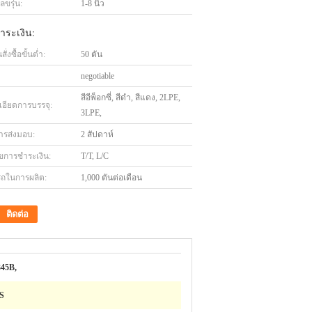
ขรุ่น:
1-8 นิ้ว
ำระเงิน:
่งซื้อขั้นต่ำ:
50 ตัน
negotiable
สีอีพ็อกซี่, สีดำ, สีแดง, 2LPE,
เอียดการบรรจุ:
3LPE,
ารส่งมอบ:
2 สัปดาห์
ไขการชำระเงิน:
T/T, L/C
ถในการผลิต:
1,000 ตันต่อเดือน
ติดต่อ
345B,
S