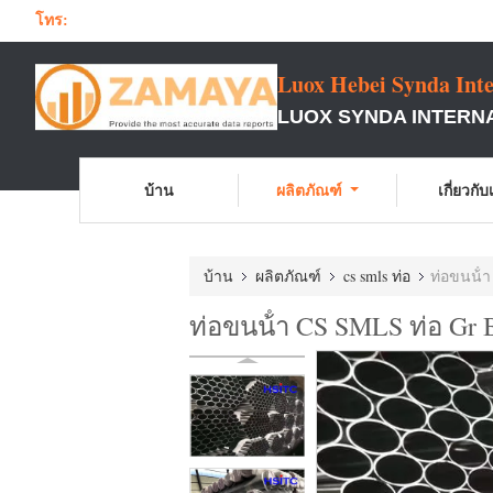
โทร:
Luox Hebei Synda Inte
LUOX SYNDA INTERNATI
บ้าน
ผลิตภัณฑ์
เกี่ยวกั
บ้าน
ผลิตภัณฑ์
cs smls ท่อ
ท่อขนน้ํ
ท่อขนน้ํา CS SMLS ท่อ G