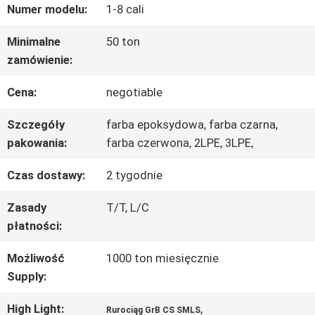
Numer modelu:
1-8 cali
PO
Minimalne
50 ton
FABRYCE
zamówienie:
Cena:
negotiable
KONTROLA
Szczegóły
farba epoksydowa, farba czarna,
JAKOŚCI
pakowania:
farba czerwona, 2LPE, 3LPE,
Czas dostawy:
2 tygodnie
SKONTAKTUJ
Zasady
T/T, L/C
SIĘ
płatności:
Z
Możliwość
1000 ton miesięcznie
NAMI
Supply:
High Light:
,
Rurociąg GrB CS SMLS