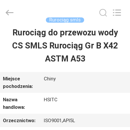
Synda
International
Trade
Co.,Ltd.
Rurociąg smls
All
Rights
Rurociąg do przewozu wody
DO
Reserved.
Developed
CS SMLS Rurociąg Gr B X42
DOMU
by
ECER
ASTM A53
PRODUKTY
Miejsce
Chiny
pochodzenia:
O
Nazwa
HSITC
NAS
handlowa:
Orzecznictwo:
ISO9001,API5L
WYCIECZKA