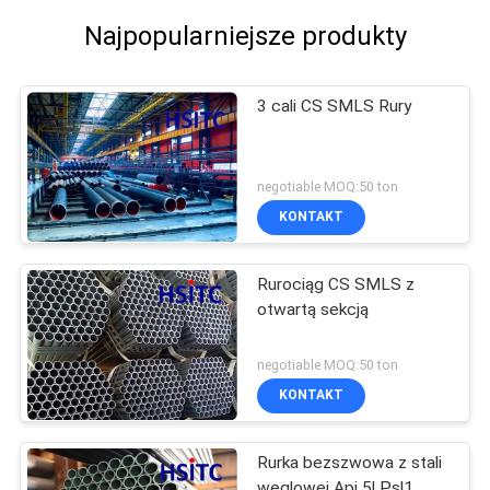
the difference. No more eye strain during long
Najpopularniejsze produkty
sessions. Highly r
3 cali CS SMLS Rury
negotiable MOQ:50 ton
KONTAKT
Rurociąg CS SMLS z
otwartą sekcją
negotiable MOQ:50 ton
KONTAKT
Rurka bezszwowa z stali
węglowej Api 5l Psl1