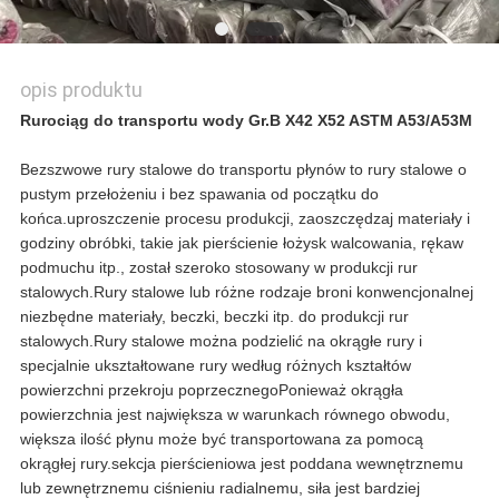
opis produktu
Rurociąg do transportu wody Gr.B X42 X52 ASTM A53/A53M
Bezszwowe rury stalowe do transportu płynów to rury stalowe o
pustym przełożeniu i bez spawania od początku do
końca.uproszczenie procesu produkcji, zaoszczędzaj materiały i
godziny obróbki, takie jak pierścienie łożysk walcowania, rękaw
podmuchu itp., został szeroko stosowany w produkcji rur
stalowych.
Rury stalowe lub różne rodzaje broni konwencjonalnej
niezbędne materiały, beczki, beczki itp. do produkcji rur
stalowych.Rury stalowe można podzielić na okrągłe rury i
specjalnie ukształtowane rury według różnych kształtów
powierzchni przekroju poprzecznegoPonieważ okrągła
powierzchnia jest największa w warunkach równego obwodu,
większa ilość płynu może być transportowana za pomocą
okrągłej rury.sekcja pierścieniowa jest poddana wewnętrznemu
lub zewnętrznemu ciśnieniu radialnemu, siła jest bardziej