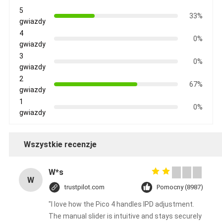
5
33%
gwiazdy
4
0%
gwiazdy
3
0%
gwiazdy
2
67%
gwiazdy
1
0%
gwiazdy
Wszystkie recenzje
W*s
W
trustpilot.com
Pomocny (8987)
"I love how the Pico 4 handles IPD adjustment.
The manual slider is intuitive and stays securely