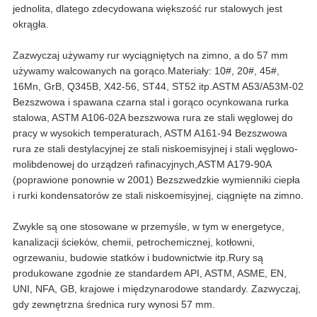
jednolita, dlatego zdecydowana większość rur stalowych jest
okrągła.
Zazwyczaj używamy rur wyciągniętych na zimno, a do 57 mm
używamy walcowanych na gorąco.Materiały: 10#, 20#, 45#,
16Mn, GrB, Q345B, X42-56, ST44, ST52 itp.ASTM A53/A53M-02
Bezszwowa i spawana czarna stal i gorąco ocynkowana rurka
stalowa, ASTM A106-02A bezszwowa rura ze stali węglowej do
pracy w wysokich temperaturach, ASTM A161-94 Bezszwowa
rura ze stali destylacyjnej ze stali niskoemisyjnej i stali węglowo-
molibdenowej do urządzeń rafinacyjnych,ASTM A179-90A
(poprawione ponownie w 2001) Bezszwedzkie wymienniki ciepła
i rurki kondensatorów ze stali niskoemisyjnej, ciągnięte na zimno.
Zwykle są one stosowane w przemyśle, w tym w energetyce,
kanalizacji ścieków, chemii, petrochemicznej, kotłowni,
ogrzewaniu, budowie statków i budownictwie itp.Rury są
produkowane zgodnie ze standardem API, ASTM, ASME, EN,
UNI, NFA, GB, krajowe i międzynarodowe standardy. Zazwyczaj,
gdy zewnętrzna średnica rury wynosi 57 mm.