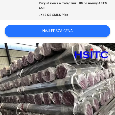
Rury stalowe w załączniku 80 do normy ASTM
NOWOŚCI
A53
,
X42 CS SMLS Pipe
POPROŚ
NAJLEPSZA CENA
O
WYCENĘ
SITEMAP
POLITYKA
PRYWATNOŚCI