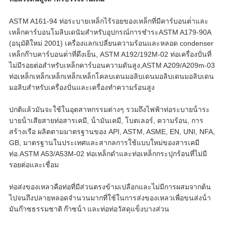
ASTM A161-94 ท่อระบายเหล็กไร้รอยของเหล็กที่มีคาร์บอนต่ําและ
เหล็กคาร์บอนโมลิบเดนัมสําหรับอุปกรณ์การชําระASTM A179-90A
(อนุมัติใหม่ 2001) เครื่องแลกเปลี่ยนความร้อนและหลอด condenser
เหล็กก๊าบคาร์บอนต่ําที่ดึงเย็น, ASTM A192/192M-02 ท่อเครื่องปั่นที่
ไม่มีรอยต่อสําหรับเหล็กคาร์บอนความดันสูง,ASTM A209/A209m-03
ท่อเหล็กเหล็กเหล็กเหล็กเหล็กโคลบเดนมอลิบเดนมอลิบเดนมอลิบเดน
มอลิบสําหรับเครื่องปั่นและเครื่องทําความร้อนสูง
ปกติแล้วมันจะใช้ในอุตสาหกรรมต่างๆ รวมถึงไฟฟ้า
ท่อระบายน้ําระ
บายน้ําเสีย
สายท่อสารเคมี, น้ํามันเคมี, โบตเลอร์, ความร้อน, การ
สร้างเรือ ผลิตตามมาตรฐานของ API, ASTM, ASME, EN, UNI, NFA,
GB, มาตรฐานในประเทศและสากลการใช้แบบใหม่ของ
สารเคมี
ท่อ
.ASTM A53/A53M-02 ท่อเหล็กดําและท่อเหล็กกระปุกร้อนที่ไม่มี
รอยต่อและเชื่อม
ท่อส่งของเหลวคือท่อที่มีส่วนตรงข้ามเปลือกและไม่มีการผสมจากต้น
ไปจนถึงปลายหลอดจํานวนมากที่ใช้ในการส่งของเหลวเพื่อขนส่งน้ํา
มันก๊าซธรรมชาติ ก๊าซน้ํา และท่อท่อวัสดุแข็งบางส่วน