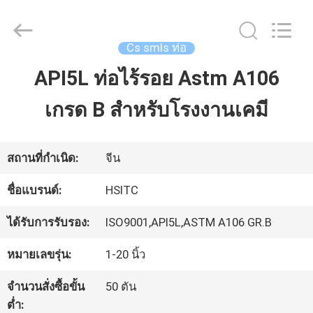
Luox
Hebei
Synda
International
Cs smls ท่อ
Trade
Co.,Ltd.
API5L ท่อไร้รอย Astm A106
บ้าน
All
Rights
Reserved.
เกรด B สําหรับโรงงานเคมี
Developed
by
สินค้า
ECER
สถานที่กำเนิด:
จีน
เกี่ยว
ชื่อแบรนด์:
HSITC
กับ
ได้รับการรับรอง:
ISO9001,API5L,ASTM A106 GR.B
เรา
หมายเลขรุ่น:
1-20 นิ้ว
จำนวนสั่งซื้อขั้น
50 ตัน
ทัวร์
ต่ำ: