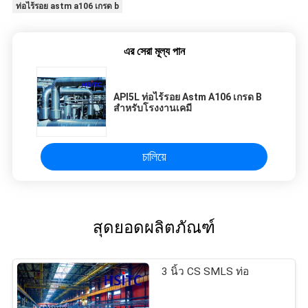
fantastic once you dial in the IPD correctly. The
ท่อไร้รอย astm a106 เกรด b
manual adjustment is smooth, and finding that
sweet spot makes all the difference. No more
eye strain during long sessions. Highly
এর সেরা মূল্য পান
recommend taking the time to set it up
properly!""The Pico 4's visual clarity is fantastic
API5L ท่อไร้รอย Astm A106 เกรด B
once you dial in the IPD correctly. The manual
สําหรับโรงงานเคมี
adjustment is smooth, and finding that sweet
spot makes all the difference. No more eye
strain during long sessions. Highly recommend
চালিয়ে
taking the time to set it up properly!""The Pico
4's visual clarity is fantastic once you dial in the
IPD correctly. The manual adjustment is
smooth, and finding that sweet spot makes all
สุดยอดผลิตภัณฑ์
the difference. No more eye strain during long
sessions. Highly r
3 นิ้ว CS SMLS ท่อ