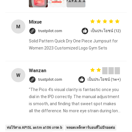
Mixue
M
trustpilot.com
เป็นประโยชน์ (12)
Solid Pattern Quick Dry One Piece Jumpsuit for
Women 2023 Customized Logo Gym Sets
Wanzan
W
trustpilot.com
เป็นประโยชน์ (1w+)
"The Pico 4's visual clarity is fantastic once you
dial in the IPD correctly. The manual adjustment
is smooth, and finding that sweet spot makes
all the difference. No more eye strain during long
sessions. Highly recommend taking the time to
set it up properly!""The Pico 4's visual clarity is
ท่อไร้สาย API5L astm a106 เกรด b
หลอดเหล็กคาร์บอนที่ไม่มีรอยต่อ