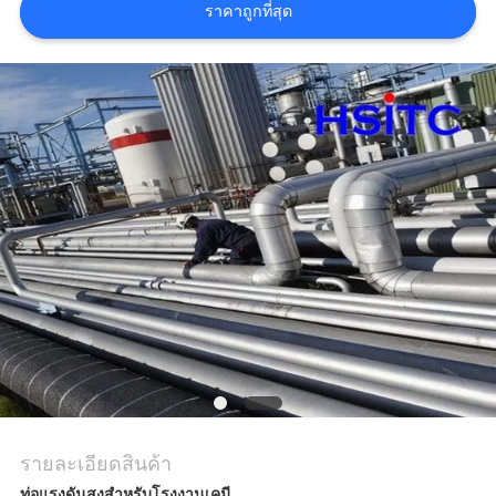
ขอคํา
ราคาถูกที่สุด
อ้างอิง
แผนผัง
เว็บไซต์
นโยบาย
ความ
เป็น
ส่วน
รายละเอียดสินค้า
ตัว
ท่อแรงดันสูงสําหรับโรงงานเคมี