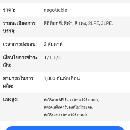
โรงงาน
ราคา:
negotiable
รายละเอียดการ
สีอีพ็อกซี่, สีดำ, สีแดง, 2LPE, 3LPE,
การ
บรรจุ:
ควบคุม
เวลาการส่งมอบ:
2 สัปดาห์
คุณภาพ
เงื่อนไขการชำระ
T/T, L/C
เงิน:
ติดต่อ
สามารถในการ
1,000 ตันต่อเดือน
ผลิต:
เรา
แสงสูง:
,
ท่อไร้สาย API5L astm a106 เกรด b
,
หลอดเหล็กคาร์บอนที่ไม่มีรอยต่อ
ข่าว
ท่อไร้รอย astm a106 เกรด b