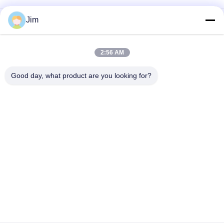
Jim
สถานีไฟฟ้าน้ํา SCH80 CS SMLS ท่อปลายเรียบ
ASTM A106 โปรแกรมไร้รอย 40 ท่อ API 5l Psl2
2:56 AM
6m Api 5l Astm A106 CS SMLS ท่อสําหรับอุตสาหกรรมน้ํามันและ
Good day, what product are you looking for?
ก๊าซ
หมวดหมู่ยอดนิยม
ทั้งหมด
Cs Smls ท่อ
ERW ท่อเหล็ก
ท่อเหล็ก LSAW
SSAW ท่อเหล็ก
อุปกรณ์ท่อเหล็ก
ข้องอท่อเหล็กคาร์บอน
คาร์บอน