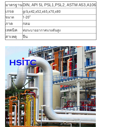
มาตรฐาน
DIN, API 5L PSL1,PSL2, ASTM A53,A106
เกรด
gr.b,x42,x52,x65,x70,x80
ขนาด
1-20"
ภาค
กลม
เทคนิค
ท่อระบายอากาศแรงดันสูง
สาเหตุ
จีน