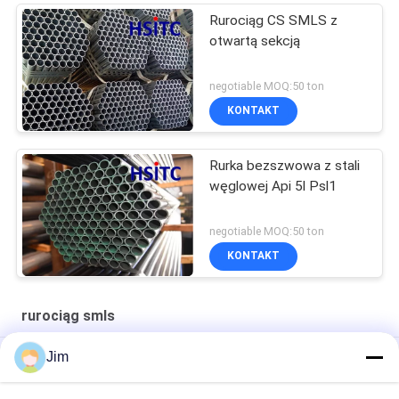
Rurociąg CS SMLS z
otwartą sekcją
negotiable MOQ:50 ton
KONTAKT
Rurka bezszwowa z stali
węglowej Api 5l Psl1
negotiable MOQ:50 ton
KONTAKT
rurociąg smls
Jim
Elektrownie wodne SCH80 CS SMLS