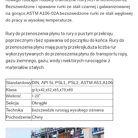
Bezszwedzone i spawane rurki ze stali czarnej i galwanizowanej
na gorąco,ASTM A106-02A bezszwedzone rurki ze stali węglowej
do pracy w wysokiej temperaturze.
Rury do przenoszenia płynu to rury o pustym przekroju
poprzecznym i bez spawania od początku do końca. Rury do
przenoszenia płynu mają pusty przekrojk,duża liczba rur
wykorzystywanych do przenoszenia płynu do transportu ropy,
gazu ziemnego, gazu, wody i niektórych rurociągów z
materiałów stałych.
Standardowy
DIN, API 5L PSL1, PSL2, ASTM A53,A106
Klasa
gr.b,x42,x52,x65,x70,x80
Wielkość
1-20"
Sekcja
Okrągłe
Technika
Bezszwedzki rurociąg wysokiego ciśnienia
Pochodzenie
Chiny