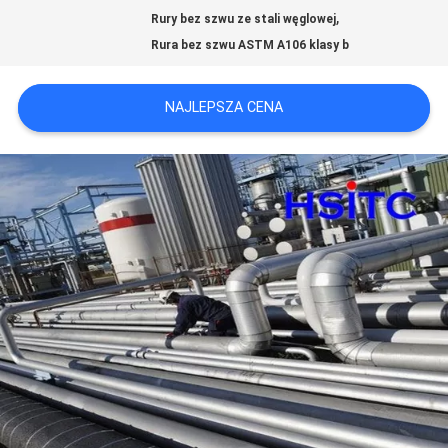
,
NOWOŚCI
Rury bez szwu ze stali węglowej
Rura bez szwu ASTM A106 klasy b
POPROŚ
NAJLEPSZA CENA
O
WYCENĘ
SITEMAP
POLITYKA
PRYWATNOŚCI