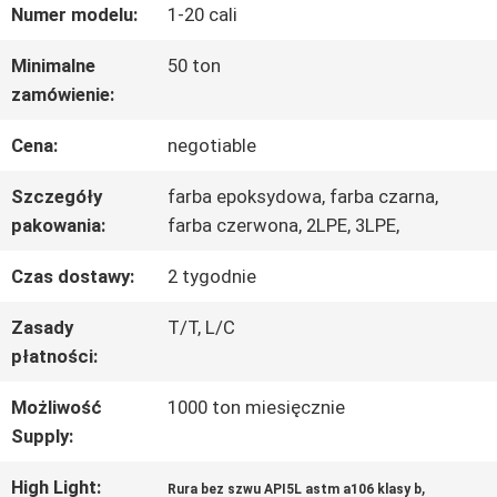
Numer modelu:
1-20 cali
PO
Minimalne
50 ton
FABRYCE
zamówienie:
Cena:
negotiable
KONTROLA
Szczegóły
farba epoksydowa, farba czarna,
JAKOŚCI
pakowania:
farba czerwona, 2LPE, 3LPE,
Czas dostawy:
2 tygodnie
SKONTAKTUJ
Zasady
T/T, L/C
SIĘ
płatności:
Z
Możliwość
1000 ton miesięcznie
NAMI
Supply:
High Light:
,
Rura bez szwu API5L astm a106 klasy b