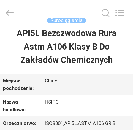
Synda
International
Trade
Co.,Ltd.
Rurociąg smls
All
Rights
API5L Bezszwodowa Rura
DO
Reserved.
Developed
Astm A106 Klasy B Do
DOMU
by
ECER
Zakładów Chemicznych
PRODUKTY
Miejsce
Chiny
pochodzenia:
O
Nazwa
HSITC
NAS
handlowa:
Orzecznictwo:
ISO9001,API5L,ASTM A106 GR.B
WYCIECZKA