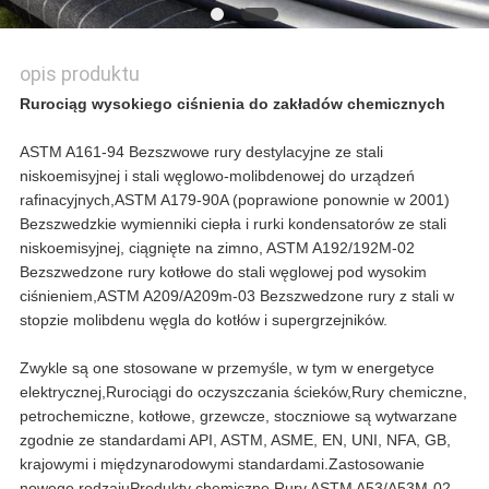
opis produktu
Rurociąg wysokiego ciśnienia do zakładów chemicznych
ASTM A161-94 Bezszwowe rury destylacyjne ze stali
niskoemisyjnej i stali węglowo-molibdenowej do urządzeń
rafinacyjnych,ASTM A179-90A (poprawione ponownie w 2001)
Bezszwedzkie wymienniki ciepła i rurki kondensatorów ze stali
niskoemisyjnej, ciągnięte na zimno, ASTM A192/192M-02
Bezszwedzone rury kotłowe do stali węglowej pod wysokim
ciśnieniem,ASTM A209/A209m-03 Bezszwedzone rury z stali w
stopzie molibdenu węgla do kotłów i supergrzejników.
Zwykle są one stosowane w przemyśle, w tym w energetyce
elektrycznej,
Rurociągi do oczyszczania ścieków,
Rury chemiczne,
petrochemiczne, kotłowe, grzewcze, stoczniowe są wytwarzane
zgodnie ze standardami API, ASTM, ASME, EN, UNI, NFA, GB,
krajowymi i międzynarodowymi standardami.Zastosowanie
nowego rodzaju
Produkty chemiczne
Rury
.ASTM A53/A53M-02