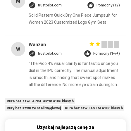
M
trustpilot.com
Pomocny (12)
Solid Pattern Quick Dry One Piece Jumpsuit for
Women 2023 Customized Logo Gym Sets
Wanzan
W
trustpilot.com
Pomocny (1w+)
"The Pico 4's visual clarity is fantastic once you
dial in the IPD correctly. The manual adjustment
is smooth, and finding that sweet spot makes
all the difference. No more eye strain during long
sessions. Highly recommend taking the time to
set it up properly!""The Pico 4's visual clarity is
Rura bez szwu API5L astm a106 klasy b
fantastic once you dial in the IPD correctly. The
Rury bez szwu ze stali węglowej
Rura bez szwu ASTM A106 klasy b
manual adjustment is smooth, and finding that
sweet spot makes all the difference. No more
eye strain during long sessions. Highly
Uzyskaj najlepszą cenę za