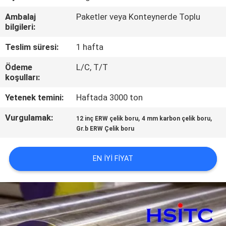
KONTROLÜ
Ambalaj
Paketler veya Konteynerde Toplu
bilgileri:
BIZIMLE
Teslim süresi:
1 hafta
İLETIŞIM
Ödeme
L/C, T/T
koşulları:
HABERLER
Yetenek temini:
Haftada 3000 ton
Vurgulamak:
,
,
TEKLIF
12 inç ERW çelik boru
4 mm karbon çelik boru
Gr.b ERW Çelik boru
ET
EN IYI FIYAT
SITE
HARITASI
GIZLILIK