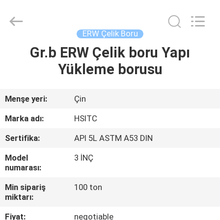
Synda
International
Trade
Co.,Ltd.
All
ERW Çelik Boru
Rights
Reserved.
Developed
Gr.b ERW Çelik boru Yapı
EVDE
by
ECER
Yükleme borusu
ÜRÜN
Menşe yeri:
Çin
BIZIM
Marka adı:
HSITC
HAKKIMIZDA
Sertifika:
API 5L ASTM A53 DIN
Model
3 İNÇ
FABRIKA
numarası:
TURU
Min sipariş
100 ton
miktarı:
KALITE
Fiyat:
negotiable