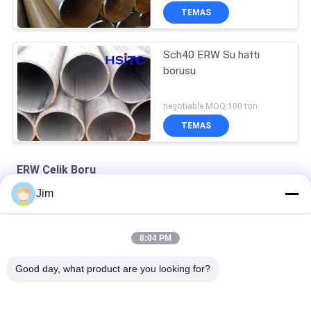
TEMAS
Sch40 ERW Su hattı
borusu
negotiable MOQ:100 ton
TEMAS
ERW Çelik Boru
Jim
Astm A53 Gr.B 4" Sch60 ERW Çelik boru Buhar Siyah
8" Elektrik Direnişi Saldırılmış Boru Saldırılmış Beveled Sonu
8:04 PM
API 5L İndüksiyon kaynaklı 10 "ERW Çelik boru suyu
Good day, what product are you looking for?
Popüler Kategoriler
Tüm