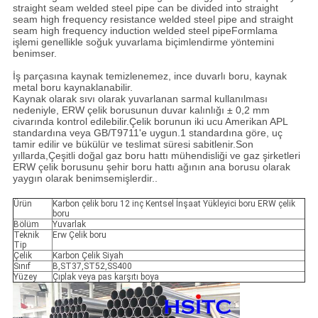
straight seam welded steel pipe can be divided into straight
seam high frequency resistance welded steel pipe and straight
seam high frequency induction welded steel pipeFormlama
işlemi genellikle soğuk yuvarlama biçimlendirme yöntemini
benimser.
İş parçasına kaynak temizlenemez, ince duvarlı boru, kaynak
metal boru kaynaklanabilir.
Kaynak olarak sıvı olarak yuvarlanan sarmal kullanılması
nedeniyle, ERW çelik borusunun duvar kalınlığı ± 0,2 mm
civarında kontrol edilebilir.Çelik borunun iki ucu Amerikan APL
standardına veya GB/T9711'e uygun.1 standardına göre, uç
tamir edilir ve bükülür ve teslimat süresi sabitlenir.Son
yıllarda,Çeşitli doğal gaz boru hattı mühendisliği ve gaz şirketleri
ERW çelik borusunu şehir boru hattı ağının ana borusu olarak
yaygın olarak benimsemişlerdir..
Ürün
Karbon çelik boru 12 inç Kentsel İnşaat Yükleyici boru ERW çelik
boru
Bölüm
Yuvarlak
Teknik
Erw Çelik boru
Tip
Çelik
Karbon Çelik Siyah
Sınıf
B,ST37,ST52,SS400
Yüzey
Çıplak veya pas karşıtı boya