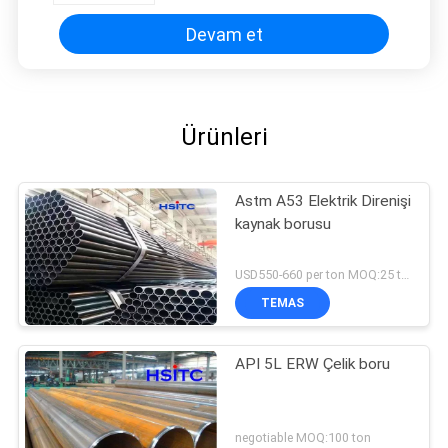
Devam et
Ürünleri
Astm A53 Elektrik Direnişi
kaynak borusu
USD550-660 per ton MOQ:25 ton
TEMAS
API 5L ERW Çelik boru
negotiable MOQ:100 ton