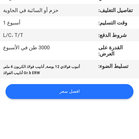
الجودة
تفاصيل التغليف:
حزم أو السائبة في الحاوية
اتصل
وقت التسليم:
أسبوع 1
بنا
شروط الدفع:
L/C، T/T
القدرة على
3000 طن في الأسبوع
أخبار
العرض:
تسليط الضوء:
,
,
أنبوب فولاذي 12 بوصة
أنابيب فولاذ الكربون 4 ملم
اطلب
Gr.b ERW أنابيب الفولاذ
اقتباس
افضل سعر
خريطة
الموقع
سياسة