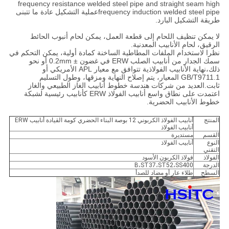
frequency resistance welded steel pipe and straight seam high
frequency induction welded steel pipeعملية التشكيل عادة ما تتبنى
طريقة التشكيل البارد.
لا يمكن تنظيف اللحام إلى قطعة العمل، يمكن لحام أنبوب الحائط
الرقيق، لحام الأنابيب المعدنية.
نظرا لاستخدام الملفات المطاطية الساخنة كمادة أولية، يمكن التحكم في
سمك الجدار من أنابيب الصلب ERW في غضون ± 0.2mm أو نحو
ذلك،نهاية الأنابيب الفولاذية تتوافق مع معيار APL الأمريكي أو
GB/T9711.1 المعيار، يتم إصلاح النهاية ومزقها، وطول التسليم
ثابت.العديد من شركات هندسة خطوط أنابيب الغاز الطبيعي والغاز
اعتمدت على نطاق واسع أنابيب الفولاذ ERW كأنابيب رئيسية لشبكة
خطوط الأنابيب الحضرية.
المنتج
أنابيب الفولاذ الكربوني 12 بوصة البناء الحضري كومة القيادة أنابيب ERW
أنابيب الفولاذ
القسم
مستديرة
النوع
أنابيب الفولاذ
التقني
الفولاذ
فولاذ الكربون الأسود
الدرجة
B،ST37،ST52،SS400
السطح
طلاء عارٍ أو مضاد للصدأ