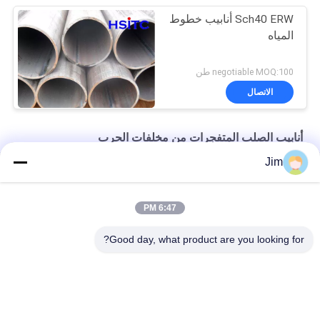
Sch40 ERW أنابيب خطوط
المياه
negotiable MOQ:100 طن
الاتصال
أنابيب الصلب المتفجرات من مخلفات الحرب
Jim
أسطم A53 Gr.B 4" Sch60 ERW أنابيب الفولاذ البخار الأسود
8 "المقاومة الكهربائية المطاطي أنبوب المطاطي نهاية محفوفة
6:47 PM
API 5L الحركه لحام 10 "ERW أنابيب الفولاذ الماء
Good day, what product are you looking for?
فئات شعبية
جميع
أنابيب الصلب 
أنابيب Cs Smls