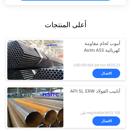
أعلى المنتجات
أنبوب لحام مقاومة
كهربائية Astm A53
USD550-660 per ton MOQ:25 طن
الاتصال
أنابيب الفولاذ API 5L ERW
negotiable MOQ:100 طن
الاتصال