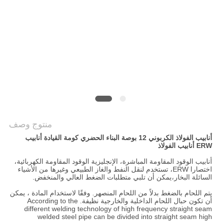
الخصوصية
منتوج وصف
أنابيب الفولاذ الكربوني 12 بوصة البناء الحضري كومة القيادة أنابيب
ERW أنابيب الفولاذ
أنابيب الوقود المقاومة المباشرة، الإنجليزية الوقود المقاومة الكهربائية،
اختصارا ERW، تستخدم لنقل النفط والغاز الطبيعي وغيرها من الأشياء
السائلة البخار،يمكن أن تلبي متطلبات الضغط العالي والمنخفض.
يتم اللحام بالضغط بدلاً من اللحام المنصهر. وفقًا لاستخدام المادة ، يمكن
أن تكون حبال اللحام الداخلية والخارجية نظيفة. According to the
different welding technology of high frequency straight seam
welded steel pipe can be divided into straight seam high