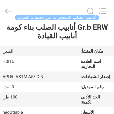
Synda
International
Trade
Co.,Ltd.
All
أنابيب الصلب المتفجرات من مخلفات الحرب
Rights
Reserved.
Developed
Gr.b ERW أنابيب الصلب بناء كومة
المنزل
by
ECER
أنابيب القيادة
المنتجات
مكان المنشأ:
الصين
حولنا
اسم العلامة
HSITC
التجارية:
جولة
إصدار الشهادات:
API 5L ASTM A53 DIN
في
رقم الموديل:
3 انش
المصنع
الحد الأدنى
100 طن
لكمية:
مراقبة
الأسعار:
negotiable