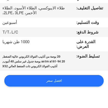
الجودة
تفاصيل التغليف:
طلاء الايبوكسي، الطلاء الأسود، الطلاء
الأحمر، 2LPE، 3LPE،
اتصل
وقت التسليم:
أسبوعين
بنا
شروط الدفع:
T/T، L/C
أخبار
القدرة على
1000 طن شهريا
العرض:
تسليط الضوء:
,
اطلب
20 بوصة من أنابيب الفولاذ الكربوني عالية الضغط
,
astm a161-94 20 بوصة جدول غير سلس 40 أنبوب
اقتباس
أنابيب الفولاذ الكربوني ذات الضغط العالي X52
خريطة
افضل سعر
الموقع
سياسة