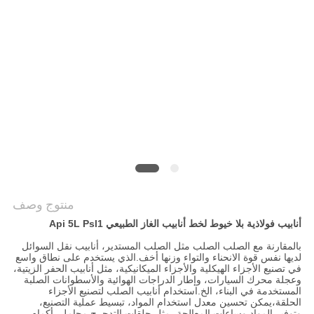
الخصوصية
منتوج وصف
أنابيب فولاذية بلا خيوط لخط أنابيب الغاز الطبيعي Api 5L Psl1
بالمقارنة مع الصلب الصلب مثل الصلب المستدير، أنابيب نقل السوائل
لديها نفس قوة الانحناء والتواء وزنها أخف.الذي يستخدم على نطاق واسع
في تصنيع الأجزاء الهيكلية والأجزاء الميكانيكية، مثل أنابيب الحفر الزيتية،
وعجلة محرك السيارات، وإطار الدراجات الهوائية والأسطوانات الصلبة
المستخدمة في البناء، الخ.استخدام أنابيب الصلب لتصنيع الأجزاء
الحلقة،يمكن تحسين معدل استخدام المواد، تبسيط عملية التصنيع،
وتوفير المواد وساعات المعالجة، مثل حلقات التدحرج محامل، أكمام