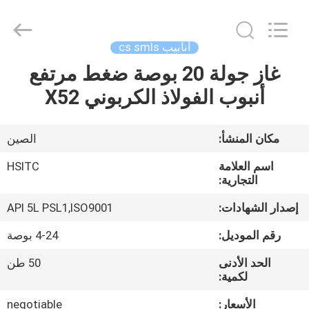
Synda
International
Trade
Co.,Ltd.
All
أنابيب cs smls
Rights
Reserved.
Developed
غاز جولة 20 بوصة ضغط مرتفع
المنزل
by
ECER
أنبوب الفولاذ الكربوني X52
المنتجات
مكان المنشأ:
الصين
حولنا
اسم العلامة
HSITC
التجارية:
جولة
إصدار الشهادات:
API 5L PSL1,ISO9001
في
رقم الموديل:
4-24 بوصة
المصنع
الحد الأدنى
50 طن
لكمية:
مراقبة
الأسعار:
negotiable