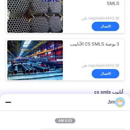
SMLS
negotiable MOQ:50 طن
الاتصال
3 بوصة CS SMLS الأنابيب
negotiable MOQ:50 طن
الاتصال
أنابيب cs smls
Jim
محطات الطاقة الكهرومائية SCH80 CS SMLS
ASTM A106 جدول 40 الأنبوب الخالي من اللحام API 5l Psl2
5:23 AM
6m Api 5l Astm A106 CS SMLS الأنابيب لصناعات الغاز النفطي