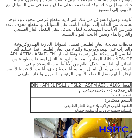
جاك، وما إلى ذلك، وقد استخدمت على نطاق واسع في نقل السوائل مع
الأنابيب إلى التصنيع.
أنابيب توصيل السوائل هي تلك التي لديها مقطع عرضي مجوف ولا توجد
لحامات من البداية إلى النهاية. أنابيب نقل السوائل لها مقطع مجوف ،عدد
كبير من الأنابيب المستخدمة لنقل السائل لنقل النفط، الغاز الطبيعي
والغاز والماء وبعض أنابيب المواد الصلبة.
محطات معالجة الغاز الطبيعي تفصل السوائل الغازية الهيدروكربونية
والغازات غير الهيدروكربونية والماء من الغاز الطبيعي قبل تسليم الغاز
الطبيعي إلى شبكة نقل رئيسية.وفقًا لمعيار API، ASTM، ASME، EN،
UNI، NFA، GB، المعايير المحلية والدولية. النقل لمسافات طويلة من
السائل أو الغاز من خلال نظام من الأنابيبأنابيب للاستخدام في
المشاريععلى سبيل المثال: المياه، أنابيب غاز باي، أنابيب بلا خيوط لأنابيب
البخار، أنابيب نقل النفط، الأنابيب الرئيسية للبترول والغاز الطبيعي.
المعيار
DIN ، API 5L PSL1 ، PSL2 ، ASTM A53 ، A106
الدرجة
gr.b,x42,x52,x65,x70,x80
الحجم
2-20"
القسم
مستديرة
التقنية
أنابيب فولاذية بلا خيوط للغاز الطبيعي
التسليم
سفينة حاويات أو سفينة حمولة