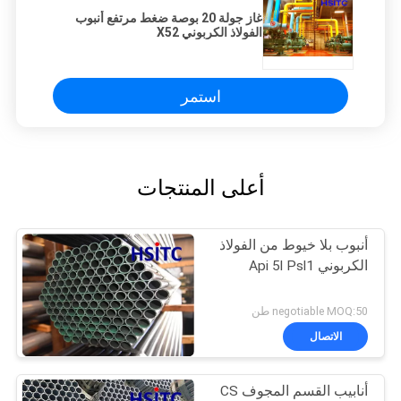
غاز جولة 20 بوصة ضغط مرتفع أنبوب
الفولاذ الكربوني X52
استمر
أعلى المنتجات
أنبوب بلا خيوط من الفولاذ
الكربوني Api 5l Psl1
negotiable MOQ:50 طن
الاتصال
أنابيب القسم المجوف CS