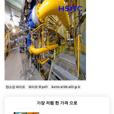
개
인
정
보
보
호
정
책
탄소강 파이프
파이프 5l psl1
Astm a106 a53 gr.b
가장 저렴 한 가격 으로