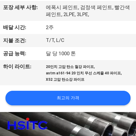
한
포장 세부 사항:
에폭시 페인트, 검정색 페인트, 빨간색
것
페인트, 2LPE, 3LPE,
배달 시간:
2주
공
T/T, L/C
지불 조건:
장
공급 능력:
달 당 1000 톤
투
,
하이 라이트:
어
20인치 고압 탄소 철강 파이프
,
astm a161-94 20 인치 무선 스케줄 40 파이프
X52 고압 탄소강 파이프
품
최고의 가격
질
관
리