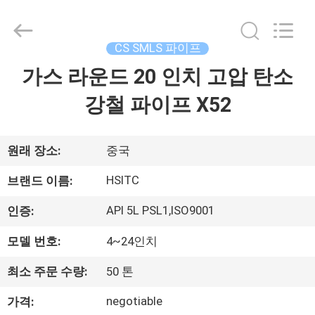
-
2026
Luox
Hebei
Synda
CS SMLS 파이프
International
Trade
가스 라운드 20 인치 고압 탄소
집
Co.,Ltd.
All
Rights
강철 파이프 X52
Reserved.
Developed
by
제
ECER
품
원래 장소:
중국
HSITC
브랜드 이름:
우
API 5L PSL1,ISO9001
인증:
리
모델 번호:
4~24인치
에
최소 주문 수량:
50 톤
관
negotiable
가격: