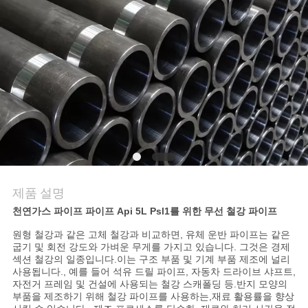
저
희
와
연
락
뉴
제품 설명
스
천연가스 파이프 파이프 Api 5L Psl1를 위한 무선 철강 파이프
원형 철강과 같은 고체 철강과 비교하면, 유체 운반 파이프는 같은
굽기 및 회전 강도와 가벼운 무게를 가지고 있습니다. 그것은 경제
인
섹션 철강의 일종입니다.이는 구조 부품 및 기계 부품 제조에 널리
사용됩니다., 예를 들어 석유 드릴 파이프, 자동차 드라이브 샤프트,
용
자전거 프레임 및 건설에 사용되는 철강 스캐폴딩 등.반지 모양의
부품을 제조하기 위해 철강 파이프를 사용하는,재료 활용률을 향상