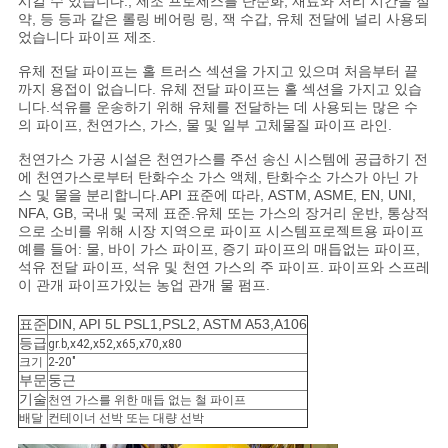
시킬 수 있습니다., 제조 프로세스를 단순화, 재료와 처리 시간을 절
을
약, 등 등과 같은 롤링 베어링 링, 잭 수갑, 유체 전달에 널리 사용되
었습니다 파이프 제조.
요
유체 전달 파이프는 홀 트러스 섹션을 가지고 있으며 처음부터 끝
청
까지 용접이 없습니다. 유체 전달 파이프는 홀 섹션을 가지고 있습
니다.석유를 운송하기 위해 유체를 전달하는 데 사용되는 많은 수
하
의 파이프, 천연가스, 가스, 물 및 일부 고체물질 파이프 라인.
천연가스 가공 시설은 천연가스를 주선 송신 시스템에 공급하기 전
십
에 천연가스로부터 탄화수소 가스 액체, 탄화수소 가스가 아닌 가
스 및 물을 분리합니다.API 표준에 따라, ASTM, ASME, EN, UNI,
시
NFA, GB, 국내 및 국제 표준.유체 또는 가스의 장거리 운반, 통상적
으로 소비를 위해 시장 지역으로 파이프 시스템프로젝트용 파이프
오
예를 들어: 물, 바이 가스 파이프, 증기 파이프의 매듭없는 파이프,
석유 전달 파이프, 석유 및 천연 가스의 주 파이프. 파이프와 스프레
이 관개 파이프가있는 농업 관개 물 펌프.
사
표준
DIN, API 5L PSL1,PSL2, ASTM A53,A106
등급
gr.b,x42,x52,x65,x70,x80
이
크기
2-20"
부문
둥근
트
기술
천연 가스를 위한 매듭 없는 철 파이프
배달
컨테이너 선박 또는 대량 선박
맵