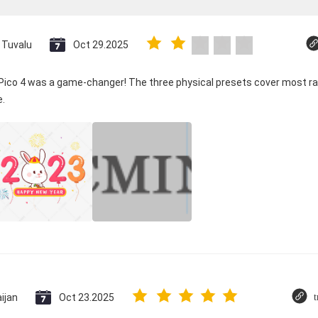
Tuvalu
Oct 29.2025
 Pico 4 was a game-changer! The three physical presets cover most ra
e.
ijan
Oct 23.2025
t