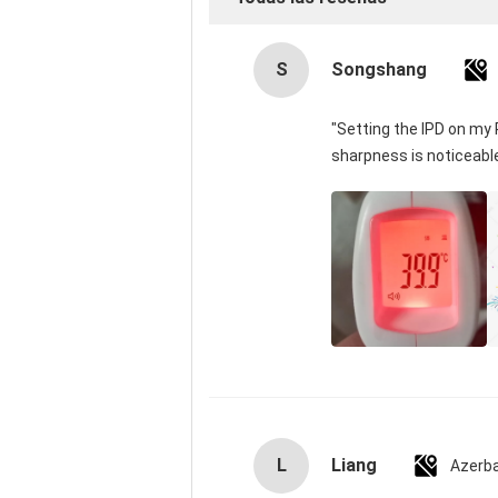
S
Songshang
"Setting the IPD on my
sharpness is noticeabl
L
Liang
Azerba