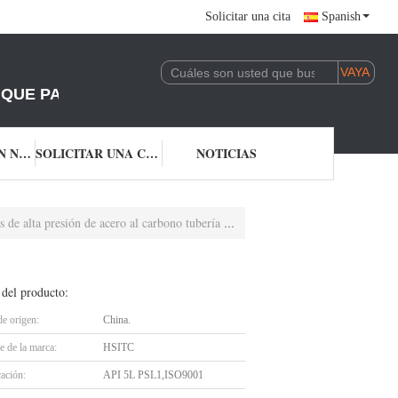
Solicitar una cita
Spanish
UE PARTICIPEN EN EL MERCADO DE LA UNIÓN TE
CONTACTA CON NOSOTROS
SOLICITAR UNA CITA
NOTICIAS
e alta presión de acero al carbono tubería X52
 del producto:
de origen:
China.
 de la marca:
HSITC
cación:
API 5L PSL1,ISO9001