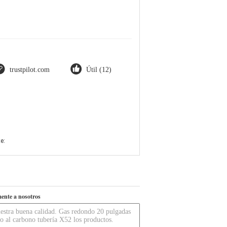
trustpilot.com
Útil (12)
e:
ente a nosotros