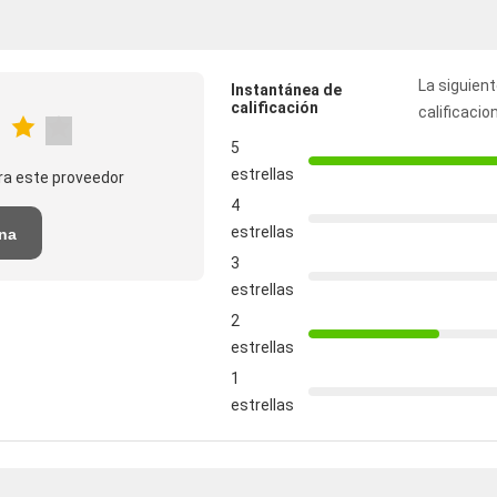
La siguient
Instantánea de
calificación
calificacio
5
estrellas
ra este proveedor
4
estrellas
una
3
estrellas
2
estrellas
1
estrellas