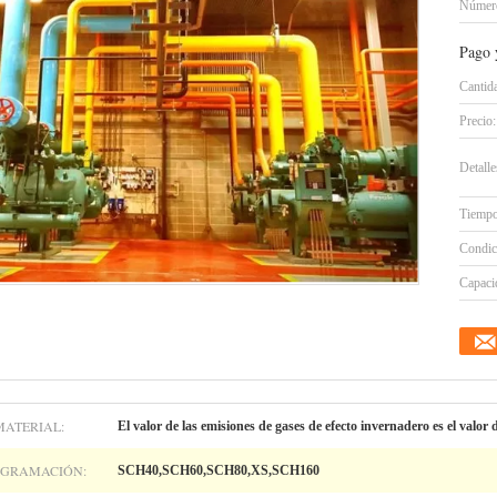
Número
Pago 
Cantid
Precio:
Detall
Tiempo
Condic
Capacid
MATERIAL:
El valor de las emisiones de gases de efecto invernadero es el valor 
OGRAMACIÓN:
SCH40,SCH60,SCH80,XS,SCH160