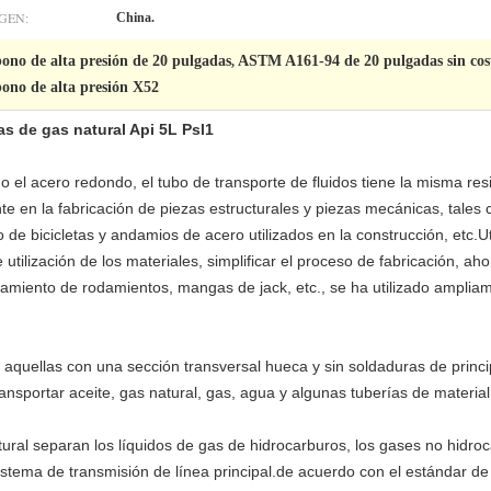
GEN:
China.
bono de alta presión de 20 pulgadas
ASTM A161-94 de 20 pulgadas sin cost
,
bono de alta presión X52
as de gas natural Api 5L Psl1
el acero redondo, el tubo de transporte de fluidos tiene la misma resist
te en la fabricación de piezas estructurales y piezas mecánicas, tales 
de bicicletas y andamios de acero utilizados en la construcción, etc.Ut
utilización de los materiales, simplificar el proceso de fabricación, ah
amiento de rodamientos, mangas de jack, etc., se ha utilizado ampliam
n aquellas con una sección transversal hueca y sin soldaduras de princ
ransportar aceite, gas natural, gas, agua y algunas tuberías de material
ral separan los líquidos de gas de hidrocarburos, los gases no hidroc
sistema de transmisión de línea principal.de acuerdo con el estándar 