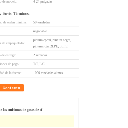
 de modelo:
4-24 pulgadas
y Envío Términos:
ad de orden mínima:
50 toneladas
negotiable
pintura epoxi, pintura negra,
es de empaquetado:
pintura roja, 2LPE, 3LPE,
 de entrega:
2 semanas
iones de pago:
T/T, L/C
ad de la fuente:
1000 toneladas al mes
Contacto
de las emisiones de gases de ef