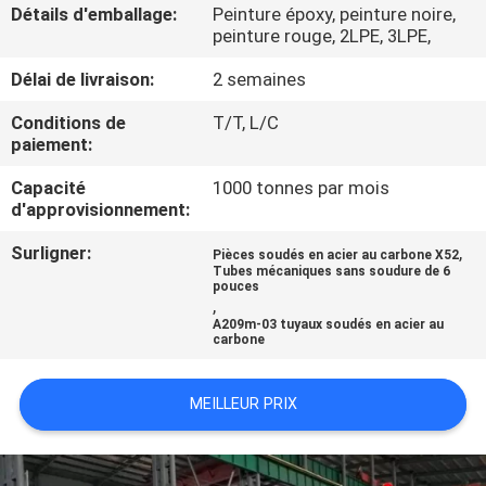
VISITE
Détails d'emballage:
Peinture époxy, peinture noire,
peinture rouge, 2LPE, 3LPE,
DE
Délai de livraison:
2 semaines
L'USINE
Conditions de
T/T, L/C
paiement:
CONTRÔLE
Capacité
1000 tonnes par mois
DE
d'approvisionnement:
LA
Surligner:
,
Pièces soudés en acier au carbone X52
QUALITÉ
Tubes mécaniques sans soudure de 6
pouces
,
A209m-03 tuyaux soudés en acier au
NOUS
carbone
CONTACTER
MEILLEUR PRIX
NOUVELLES