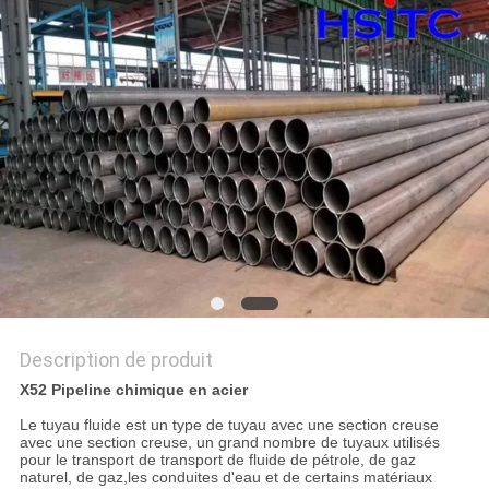
DEMANDEZ
UN DEVIS
PLAN
DU
SITE
POLITIQUE
DE
CONFIDENTIALITÉ
Description de produit
X52 Pipeline chimique en acier
Le tuyau fluide est un type de tuyau avec une section creuse
avec une section creuse, un grand nombre de tuyaux utilisés
pour le transport de transport de fluide de pétrole, de gaz
naturel, de gaz,les conduites d'eau et de certains matériaux