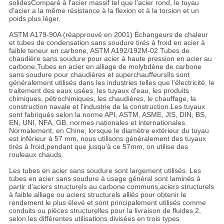
solidesComparé à l'acier massif tel que l'acier rond, le tuyau
d'acier a la même résistance à la flexion et à la torsion et un
poids plus léger.
ASTM A179-90A (réapprouvé en 2001) Échangeurs de chaleur
et tubes de condensation sans soudure tirés à froid en acier à
faible teneur en carbone, ASTM A192/192M-02 Tubes de
chaudière sans soudure pour acier à haute pression en acier au
carbone,Tubes en acier en alliage de molybdène de carbone
sans soudure pour chaudières et superchauffeursIls sont
généralement utilisés dans les industries telles que l'électricité, le
traitement des eaux usées, les tuyaux d'eau, les produits
chimiques, pétrochimiques, les chaudières, le chauffage, la
construction navale et l'industrie de la construction.Les tuyaux
sont fabriqués selon la norme API, ASTM, ASME, JIS, DIN, BS,
EN, UNI, NFA, GB, normes nationales et internationales.
Normalement, en Chine, lorsque le diamètre extérieur du tuyau
est inférieur à 57 mm, nous utilisons généralement des tuyaux
tirés à froid,pendant que jusqu'à ce 57mm, on utilise des
rouleaux chauds.
Les tubes en acier sans soudure sont largement utilisés. Les
tubes en acier sans soudure à usage général sont laminés à
partir d'aciers structurels au carbone communs,aciers structurels
à faible alliage ou aciers structurels alliés pour obtenir le
rendement le plus élevé et sont principalement utilisés comme
conduits ou pièces structurelles pour la livraison de fluides.2,
selon les différentes utilisations divisées en trois types