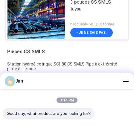
3 pouces CS SMLS
tuyau
negotiable MOQ:50 tonnes
- JE NE SAIS PAS.
Pièces CS SMLS
Station hydroélectrique SCH80 CS SMLS Pipe à extrémité
plate à filetage
Jim
Pour l'application de la norme ASTM A106, les pièces
d'emballage doivent être équipées d'un dispositif d'emballage
en acier.
3:14 PM
6m Api 5l Astm A106 CS SMLS Pour les industries pétrolières
et gazières
Good day, what product are you looking for?
Catégories populaires
Tous