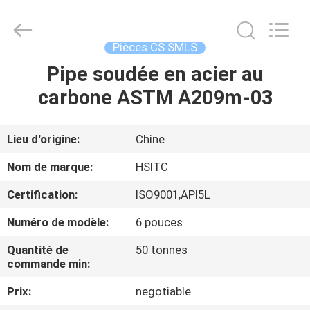
Synda
International
Trade
Co.,Ltd.
All
Pièces CS SMLS
Rights
Reserved.
Pipe soudée en acier au
À
Developed
by
ECER
carbone ASTM A209m-03
LA
MAISON
Lieu d'origine:
Chine
PRODUITS
Nom de marque:
HSITC
Certification:
ISO9001,API5L
À
Numéro de modèle:
6 pouces
PROPOS
Quantité de
50 tonnes
DE
commande min:
NOUS
Prix:
negotiable