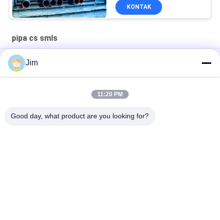
KONTAK
pipa cs smls
Stasiun pembangkit listrik tenaga air SCH80 CS SMLS Pipa
Jim
ujung berujung datar
ASTM A106 Seamless Schedule 40 Pipe API 5l Psl2
11:20 PM
6m Api 5l Astm A106 CS SMLS Pipe Untuk Industri Minyak Gas
Good day, what product are you looking for?
Bad Request
Semua
Pipa Cs Smls
Pipa Baja ERW
Pipa Baja LSAW
Pipa Baja SSAW