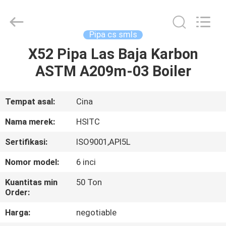
Synda
International
Trade
Co.,Ltd.
All
Pipa cs smls
Rights
Reserved.
Developed
X52 Pipa Las Baja Karbon
RUMAH
by
ECER
ASTM A209m-03 Boiler
PRODUK
Tempat asal:
Cina
TENTANG
Nama merek:
HSITC
KAMI
Sertifikasi:
ISO9001,API5L
Nomor model:
6 inci
TUR
PABRIK
Kuantitas min
50 Ton
Order:
Harga:
negotiable
KONTROL