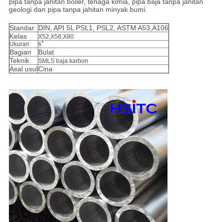
pipa tanpa jahitan boiler, tenaga kimia, pipa baja tanpa jahitan
geologi dan pipa tanpa jahitan minyak bumi.
Standar
DIN, API 5L PSL1, PSL2, ASTM A53,A106
Kelas
X52,X56,X80
Ukuran
6"
Bagian
Bulat
Teknik
SMLS baja karbon
Asal usul
Cina