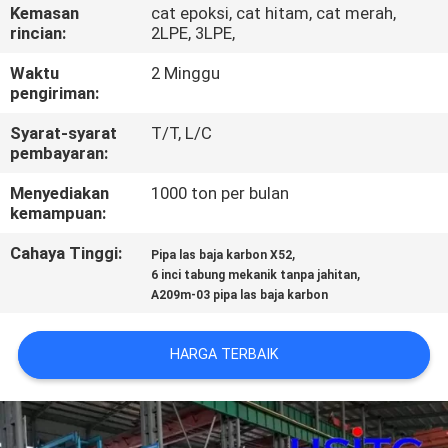
KUALITAS
Kemasan
cat epoksi, cat hitam, cat merah,
rincian:
2LPE, 3LPE,
HUBUNGI
Waktu
2 Minggu
pengiriman:
KAMI
Syarat-syarat
T/T, L/C
pembayaran:
BERITA
Menyediakan
1000 ton per bulan
kemampuan:
MINTA
Cahaya Tinggi:
,
Pipa las baja karbon X52
KUTIPAN
,
6 inci tabung mekanik tanpa jahitan
A209m-03 pipa las baja karbon
SITEMAP
HARGA TERBAIK
KEBIJAKAN
PRIVASI