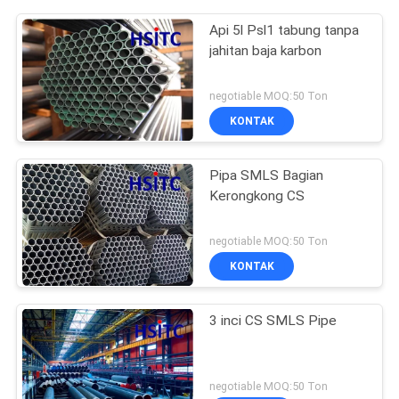
Api 5l Psl1 tabung tanpa
jahitan baja karbon
negotiable MOQ:50 Ton
KONTAK
Pipa SMLS Bagian
Kerongkong CS
negotiable MOQ:50 Ton
KONTAK
3 inci CS SMLS Pipe
negotiable MOQ:50 Ton