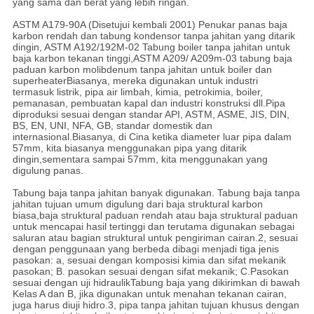
yang sama dan berat yang lebih ringan.
ASTM A179-90A (Disetujui kembali 2001) Penukar panas baja
karbon rendah dan tabung kondensor tanpa jahitan yang ditarik
dingin, ASTM A192/192M-02 Tabung boiler tanpa jahitan untuk
baja karbon tekanan tinggi,ASTM A209/ A209m-03 tabung baja
paduan karbon molibdenum tanpa jahitan untuk boiler dan
superheaterBiasanya, mereka digunakan untuk industri
termasuk listrik, pipa air limbah, kimia, petrokimia, boiler,
pemanasan, pembuatan kapal dan industri konstruksi dll.Pipa
diproduksi sesuai dengan standar API, ASTM, ASME, JIS, DIN,
BS, EN, UNI, NFA, GB, standar domestik dan
internasional.Biasanya, di Cina ketika diameter luar pipa dalam
57mm, kita biasanya menggunakan pipa yang ditarik
dingin,sementara sampai 57mm, kita menggunakan yang
digulung panas.
Tabung baja tanpa jahitan banyak digunakan. Tabung baja tanpa
jahitan tujuan umum digulung dari baja struktural karbon
biasa,baja struktural paduan rendah atau baja struktural paduan
untuk mencapai hasil tertinggi dan terutama digunakan sebagai
saluran atau bagian struktural untuk pengiriman cairan.2, sesuai
dengan penggunaan yang berbeda dibagi menjadi tiga jenis
pasokan: a, sesuai dengan komposisi kimia dan sifat mekanik
pasokan; B. pasokan sesuai dengan sifat mekanik; C.Pasokan
sesuai dengan uji hidraulikTabung baja yang dikirimkan di bawah
Kelas A dan B, jika digunakan untuk menahan tekanan cairan,
juga harus diuji hidro.3, pipa tanpa jahitan tujuan khusus dengan