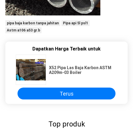
pipa baja karbon tanpa jahitan
Pipa api 5l psl1
Astm a106 a53 gr.b
Dapatkan Harga Terbaik untuk
X52 Pipa Las Baja Karbon ASTM
A209m-03 Boiler
Terus
Top produk