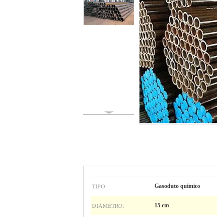
TIPO:
Gasoduto químico
DIÂMETRO:
15 cm