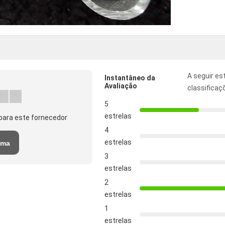
A seguir es
Instantâneo da
Avaliação
classificaç
5
estrelas
para este fornecedor
4
estrelas
uma
3
o
estrelas
2
estrelas
1
estrelas