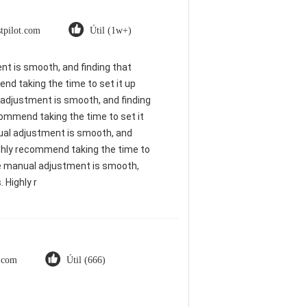
stpilot.com
Útil (1w+)
ent is smooth, and finding that
nd taking the time to set it up
al adjustment is smooth, and finding
commend taking the time to set it
anual adjustment is smooth, and
ighly recommend taking the time to
 The manual adjustment is smooth,
 Highly r
t.com
Útil (666)