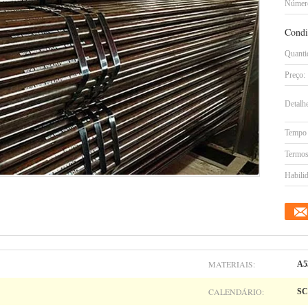
Número
Condi
Quanti
Preço:
Detalh
Tempo 
Termos
Habilid
MATERIAIS:
A5
CALENDÁRIO:
SC