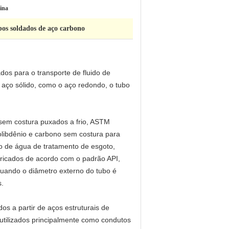
ina
os soldados de aço carbono
os para o transporte de fluido de
 aço sólido, como o aço redondo, o tubo
em costura puxados a frio, ASTM
libdênio e carbono sem costura para
ão de água de tratamento de esgoto,
abricados de acordo com o padrão API,
uando o diâmetro externo do tubo é
s.
s a partir de aços estruturais de
 utilizados principalmente como condutos