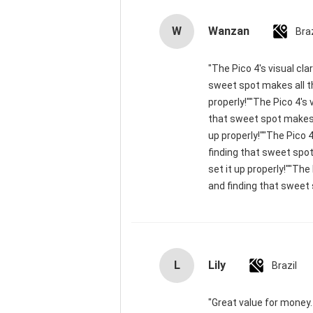
W
Wanzan
Braz
"The Pico 4's visual cla
sweet spot makes all th
properly!""The Pico 4's 
that sweet spot makes a
up properly!""The Pico 4
finding that sweet spot
set it up properly!""The
and finding that sweet 
L
Lily
Brazil
"Great value for money. 