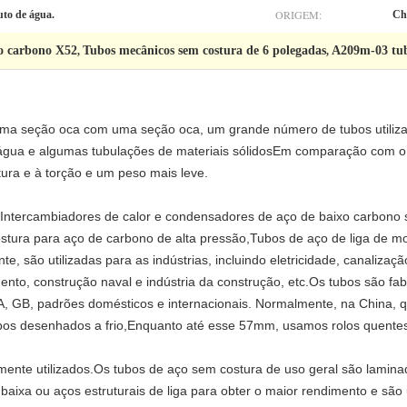
ORIGEM:
uto de água.
Ch
ço carbono X52
Tubos mecânicos sem costura de 6 polegadas
A209m-03 tub
,
,
uma seção oca com uma seção oca, um grande número de tubos utilizad
s,água e algumas tubulações de materiais sólidosEm comparação com o
ura e à torção e um peso mais leve.
tercambiadores de calor e condensadores de aço de baixo carbono s
tura para aço de carbono de alta pressão,Tubos de aço de liga de mo
 são utilizadas para as indústrias, incluindo eletricidade, canalizaç
mento, construção naval e indústria da construção, etc.Os tubos são f
, GB, padrões domésticos e internacionais. Normalmente, na China, q
os desenhados a frio,Enquanto até esse 57mm, usamos rolos quente
nte utilizados.Os tubos de aço sem costura de uso geral são laminado
baixa ou aços estruturais de liga para obter o maior rendimento e são