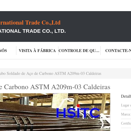
rnational Trade Co.,Ltd
TIONAL TRADE CO., LTD.
NÓS
VISITA À FÁBRICA
CONTROLE DE QUALIDADE
CONTACTE-
ubo Soldado de Aço de Carbono ASTM A209m-03 Caldeiras
de Carbono ASTM A209m-03 Caldeiras
Detal
Lugar 
Marca:
Certifi