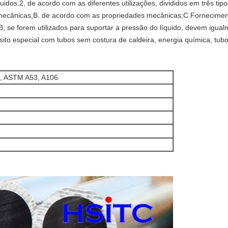
luidos.2, de acordo com as diferentes utilizações, divididos em três ti
mecânicas;B. de acordo com as propriedades mecânicas;C.Forneciment
B, se forem utilizados para suportar a pressão do líquido, devem igua
sito especial com tubos sem costura de caldeira, energia química, tu
2, ASTM A53, A106