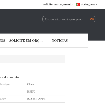
Solicite um orçamento
Portuguese
NOS
SOLICITE UM ORÇAMENTO
NOTÍCIAS
hes do produto:
de origem:
China
HSITC
cação:
ISO9001,API5L