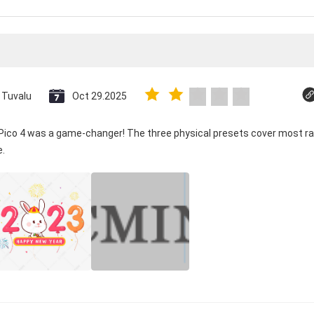
Tuvalu
Oct 29.2025
 Pico 4 was a game-changer! The three physical presets cover most ra
e.