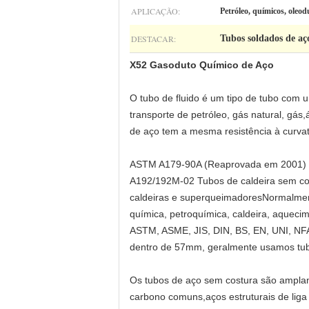
APLICAÇÃO:
Petróleo, químicos, oleod
DESTACAR:
Tubos soldados de a
X52 Gasoduto Químico de Aço
O tubo de fluido é um tipo de tubo com 
transporte de petróleo, gás natural, gá
de aço tem a mesma resistência à curvat
ASTM A179-90A (Reaprovada em 2001) In
A192/192M-02 Tubos de caldeira sem cos
caldeiras e superqueimadoresNormalmente,
química, petroquímica, caldeira, aqueci
ASTM, ASME, JIS, DIN, BS, EN, UNI, NFA
dentro de 57mm, geralmente usamos tub
Os tubos de aço sem costura são amplame
carbono comuns,aços estruturais de liga 