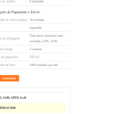
 do modelo:
6 polegadas.
ções de Pagamento e Envio:
dade de ordem mínima:
50 toneladas
negotiable
Tinta epóxi, tinta preta, tinta
es da embalagem:
vermelha, 2LPE, 3LPE,
de entrega:
2 semanas
 de pagamento:
T/T, L/C
ade da fonte:
1000 toneladas por mês
Contato
3, A106, API5L Gr.B
H20,SCH40