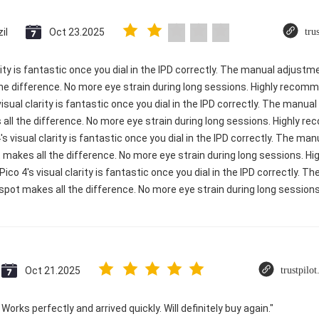
il
Oct 23.2025
tru
rity is fantastic once you dial in the IPD correctly. The manual adjustm
e difference. No more eye strain during long sessions. Highly recomme
visual clarity is fantastic once you dial in the IPD correctly. The manu
ll the difference. No more eye strain during long sessions. Highly re
's visual clarity is fantastic once you dial in the IPD correctly. The m
 makes all the difference. No more eye strain during long sessions. H
 Pico 4's visual clarity is fantastic once you dial in the IPD correctly.
spot makes all the difference. No more eye strain during long sessions.
Oct 21.2025
trustpilo
Works perfectly and arrived quickly. Will definitely buy again."